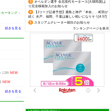
3
オベルダン選手 全北現代モータース(大韓民国)よ
り完全移籍加入のお知らせ
4
【Jリーグ記者予想】鹿島と神戸「本命」…町田が
ッカーキング
-
続く 水戸、福岡、千葉は厳しい戦いになりそう[4:57]
5
スタジアムナレーター就任のお知らせ
続きを見る
ランキングページを表示
-
12時
NEW
時
NEW
続きを見る