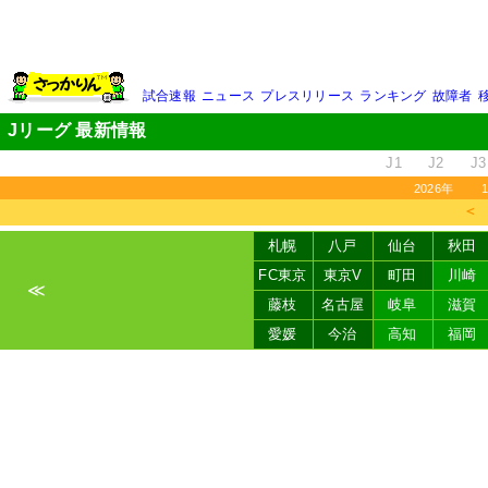
試合速報
ニュース
プレスリリース
ランキング
故障者
Jリーグ 最新情報
J1
J2
J3
2026年
＜
札幌
八戸
仙台
秋田
FC東京
東京V
町田
川崎
≪
藤枝
名古屋
岐阜
滋賀
愛媛
今治
高知
福岡