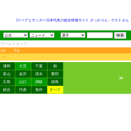
Jリーグとサッカー日本代表の総合情報サイト さっかりん
-
ゲストさん
FAワールドカップ
12月
予定
＞
浦和
大宮
千葉
柏
富山
金沢
清水
磐田
≫
広島
山口
讃岐
徳島
総合
代表
海外
すべて