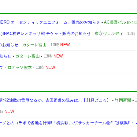
HERO オーセンティックユニフォーム」販売のお知らせ
-
AC長野パルセイ
2(土)INAC神戸レオネッサ戦 チケット販売のお知らせ
-
東京ヴェルディ
-
13時
ズのお知らせ
-
カターレ富山
-
13時
NEW
お知らせ
-
カターレ富山
-
13時
NEW
いて
-
ロアッソ熊本
-
13時
NEW
構想2連敗の雪辱なるか、吉田監督の読みは…【J1見どころ】
-
静岡新聞
-
3時
NEW
リーグとのコラボで各地を行脚!「横浜駅」の“サッカーチーム物件”は横浜F・