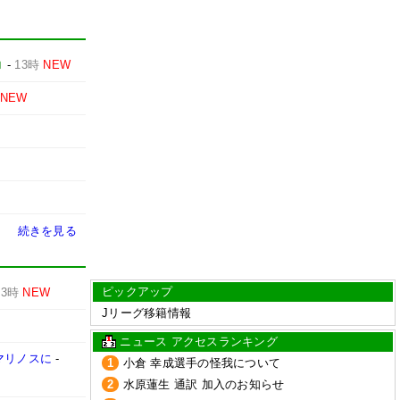
ロ
-
13時
NEW
NEW
続きを見る
ピックアップ
13時
NEW
Jリーグ移籍情報
ニュース アクセスランキング
マリノスに
-
1
小倉 幸成選手の怪我について
2
水原蓮生 通訳 加入のお知らせ