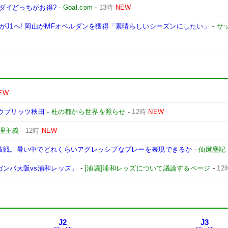
ーダイどっちがお得?
-
Goal.com
-
13時
NEW
がJ1へ! 岡山がMFオベルダンを獲得「素晴らしいシーズンにしたい」
-
サ
EW
ラウブリッツ秋田
-
杜の都から世界を照らせ
-
12時
NEW
理主義
-
12時
NEW
藤枝戦。暑い中でどれくらいアグレッシブなプレーを表現できるか
-
仙蹴塵記
ガンバ大阪vs浦和レッズ」
-
[浦議]浦和レッズについて議論するページ
-
12
J2
J3