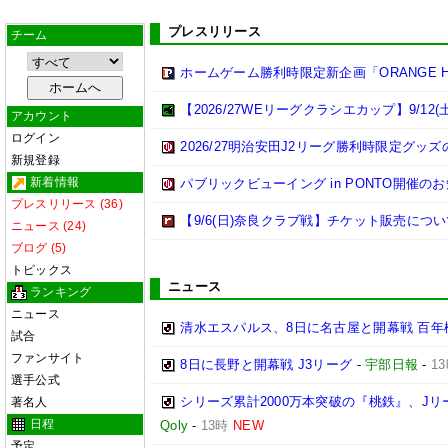
プレスリリース
チーム
ホームゲーム勝利時限定新企画「ORANGE 
【2026/27WEリーグクラシエカップ】9/1
アカウント
ログイン
2026/27明治安田J2リーグ勝利時限定グッ
新規登録
新着情報
パブリックビューイング in PONTO開催の
プレスリリース (36)
【9/6(日)奈良クラブ戦】チケット販売につ
ニュース (24)
ブログ (5)
トピックス
ニュース
ランキング
ニュース
清水エスパルス、8日に名古屋と開幕戦 百年
試合
ファンサイト
8日に長野と開幕戦 J3リーグ
-
宇部日報
-
1
選手公式
シリーズ累計2000万本突破の『桃鉄』、J
著名人
日程
Qoly
-
13時
NEW
予定