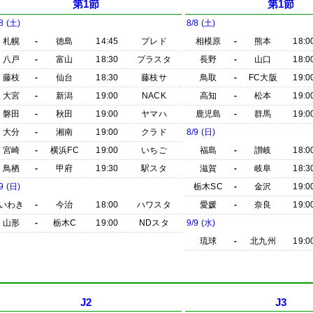
第1節
第1節
8 (土)
8/8 (土)
札幌
-
徳島
14:45
プレド
相模原
-
熊本
18:0
八戸
-
富山
18:30
プラスタ
長野
-
山口
18:0
藤枝
-
仙台
18:30
藤枝サ
鳥取
-
FC大阪
19:0
大宮
-
新潟
19:00
NACK
高知
-
松本
19:0
磐田
-
秋田
19:00
ヤマハ
鹿児島
-
群馬
19:0
大分
-
湘南
19:00
クラド
8/9 (日)
宮崎
-
横浜FC
19:00
いちご
福島
-
讃岐
18:0
鳥栖
-
甲府
19:30
駅スタ
滋賀
-
岐阜
18:3
9 (日)
栃木SC
-
金沢
19:0
いわき
-
今治
18:00
ハワスタ
愛媛
-
奈良
19:0
山形
-
栃木C
19:00
NDスタ
9/9 (水)
琉球
-
北九州
19:0
J2
J3