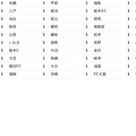
1
札幌
1
甲府
1
福島
1
1
八戸
1
新潟
1
栃木SC
1
1
仙台
1
富山
1
群馬
1
1
秋田
1
磐田
1
相模原
1
1
山形
1
藤枝
1
松本
1
1
いわき
1
徳島
1
長野
1
1
栃木C
1
今治
1
金沢
1
1
大宮
1
鳥栖
1
岐阜
1
1
横浜FC
1
大分
1
滋賀
1
1
湘南
1
宮崎
1
FC大阪
1