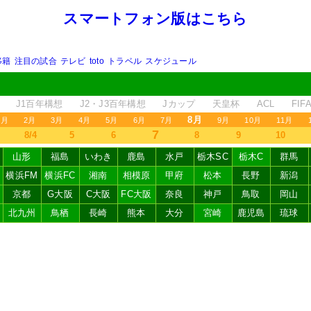
スマートフォン版はこちら
移籍
注目の試合
テレビ
toto
トラベル
スケジュール
J1百年構想
J2・J3百年構想
Jカップ
天皇杯
ACL
FI
8月
1月
2月
3月
4月
5月
6月
7月
9月
10月
11月
7
8/4
5
6
8
9
10
山形
福島
いわき
鹿島
水戸
栃木SC
栃木C
群馬
横浜FM
横浜FC
湘南
相模原
甲府
松本
長野
新潟
京都
G大阪
C大阪
FC大阪
奈良
神戸
鳥取
岡山
北九州
鳥栖
長崎
熊本
大分
宮崎
鹿児島
琉球