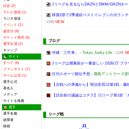
Jリーグを見るならDAZNとDMM×DAZNホ
試合 (2)
テレビ放送 (1)
韓国1部で2季連続ベストイレブンのボランチ
ラジオ放送
13時
NEW
イベント (2)
誕生日 (8)
チケット発売 (6)
ブログ
選手出演 (2)
キャンプ
沖縄「三竹寿」
-
Tokyo Junky Life
-
12時
N
サイト
すべて (9)
Jリーグは開幕前が一番楽しい 2026/27 ブ
ファンサイト (7)
日刊スポーツ順位予想
-
鹿島アントラーズ原
チーム公式 (1)
選手公式
【次戦への準備から】明治安田J2第1戦・
著名人
メディア
【試合前の議論はコチラ】J1リーグ第1節「
サイトを推薦
選手
選手名鑑
リーグ戦
故障者
J1
移籍