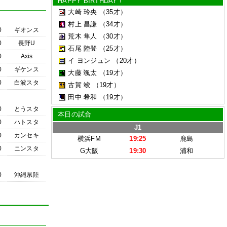
HAPPY BIRTHDAY !
大崎 玲央
（35才）
村上 昌謙
（34才）
0
ギオンス
荒木 隼人
（30才）
0
長野U
石尾 陸登
（25才）
0
Axis
イ ヨンジュン
（20才）
0
ギケンス
大藤 颯太
（19才）
0
白波スタ
古賀 竣
（19才）
田中 希和
（19才）
0
とうスタ
本日の試合
0
ハトスタ
J1
0
カンセキ
横浜FM
19:25
鹿島
0
ニンスタ
G大阪
19:30
浦和
0
沖縄県陸