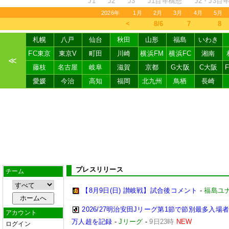
J1
J2
J3
J1百年構想
J2・J3百
2026年
1月
2月
3月
4月
5月
＜
8/6
7
8
札幌
八戸
仙台
秋田
山形
福島
いわき
FC東京
東京V
町田
川崎
横浜FM
横浜FC
湘南
≪
藤枝
名古屋
岐阜
滋賀
京都
G大阪
C大阪
愛媛
今治
高知
福岡
北九州
鳥栖
長崎
プレスリリース
チーム
【8月9日(日) 讃岐戦】試合後コメント
-
福島ユ
2026/27明治安田Jリーグ第1節で節別最多入場
アカウント
万人超を記録
-
Jリーグ
-
9日23時
NEW
ログイン