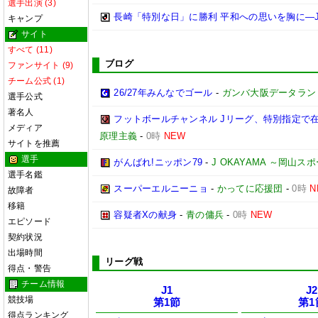
選手出演 (3)
長崎「特別な日」に勝利 平和への思いを胸に―
キャンプ
サイト
すべて (11)
ブログ
ファンサイト (9)
チーム公式 (1)
26/27年みんなでゴール
-
ガンバ大阪データランド(GA
選手公式
著名人
フットボールチャンネル Jリーグ、特別指定で
メディア
原理主義
-
0時
NEW
サイトを推薦
選手
がんばれ!ニッポン79
-
J OKAYAMA ～岡山
選手名鑑
スーパーエルニーニョ
-
かってに応援団
-
0時
N
故障者
移籍
容疑者Xの献身
-
青の傭兵
-
0時
NEW
エピソード
契約状況
出場時間
リーグ戦
得点・警告
チーム情報
J1
J2
競技場
第1節
第1
得点ランキング