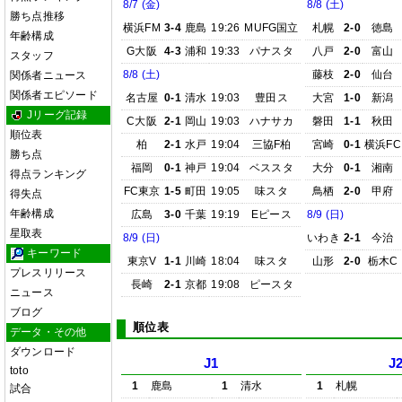
8/7 (金)
8/8 (土)
勝ち点推移
横浜FM
3-4
鹿島
19:26
MUFG国立
札幌
2-0
徳島
年齢構成
G大阪
4-3
浦和
19:33
パナスタ
八戸
2-0
富山
スタッフ
8/8 (土)
藤枝
2-0
仙台
関係者ニュース
関係者エピソード
名古屋
0-1
清水
19:03
豊田ス
大宮
1-0
新潟
Jリーグ記録
C大阪
2-1
岡山
19:03
ハナサカ
磐田
1-1
秋田
順位表
柏
2-1
水戸
19:04
三協F柏
宮崎
0-1
横浜FC
勝ち点
福岡
0-1
神戸
19:04
ベススタ
大分
0-1
湘南
得点ランキング
FC東京
1-5
町田
19:05
味スタ
鳥栖
2-0
甲府
得失点
年齢構成
広島
3-0
千葉
19:19
Eピース
8/9 (日)
星取表
8/9 (日)
いわき
2-1
今治
キーワード
東京V
1-1
川崎
18:04
味スタ
山形
2-0
栃木C
プレスリリース
長崎
2-1
京都
19:08
ピースタ
ニュース
ブログ
順位表
データ・その他
ダウンロード
J1
J
toto
1
鹿島
1
清水
1
札幌
試合