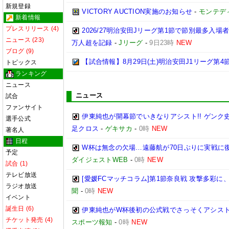
新規登録
VICTORY AUCTION実施のお知らせ
-
モンテデ
新着情報
プレスリリース (4)
2026/27明治安田Jリーグ第1節で節別最多入場
ニュース (23)
万人超を記録
-
Jリーグ
-
9日23時
NEW
ブログ (9)
【試合情報】8月29日(土)明治安田J1リーグ第4節
トピックス
ランキング
ニュース
ニュース
試合
ファンサイト
伊東純也が開幕節でいきなりアシスト!! ゲン
選手公式
足クロス
-
ゲキサカ
-
0時
NEW
著名人
日程
W杯は無念の欠場…遠藤航が70日ぶりに実戦に復
予定
ダイジェストWEB
-
0時
NEW
試合 (1)
テレビ放送
[愛媛FCマッチコラム]第1節奈良戦 攻撃多彩
ラジオ放送
聞
-
0時
NEW
イベント
誕生日 (6)
伊東純也がW杯後初の公式戦でさっそくアシスト
チケット発売 (4)
スポーツ報知
-
0時
NEW