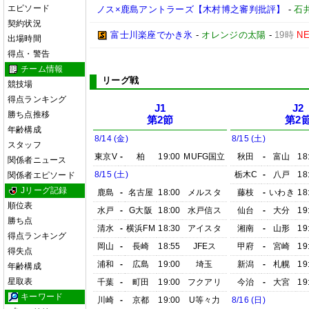
エピソード
ノス×鹿島アントラーズ【木村博之審判批評】
-
石井
契約状況
富士川楽座でかき氷
-
オレンジの太陽
-
19時
N
出場時間
得点・警告
チーム情報
リーグ戦
競技場
得点ランキング
J1
J2
勝ち点推移
第2節
第2
年齢構成
8/14 (金)
8/15 (土)
スタッフ
東京V
-
柏
19:00
MUFG国立
秋田
-
富山
18
関係者ニュース
8/15 (土)
栃木C
-
八戸
18
関係者エピソード
Jリーグ記録
鹿島
-
名古屋
18:00
メルスタ
藤枝
-
いわき
18
順位表
水戸
-
G大阪
18:00
水戸信ス
仙台
-
大分
19
勝ち点
清水
-
横浜FM
18:30
アイスタ
湘南
-
山形
19
得点ランキング
岡山
-
長崎
18:55
JFEス
甲府
-
宮崎
19
得失点
浦和
-
広島
19:00
埼玉
新潟
-
札幌
19
年齢構成
星取表
千葉
-
町田
19:00
フクアリ
今治
-
大宮
19
キーワード
川崎
-
京都
19:00
U等々力
8/16 (日)