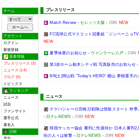
プレスリリース
チーム
Match Review
-
セレッソ大阪
-
20時
NEW
FC琉球公式マスコット冠番組「ジンベーニョTV
アカウント
NEW
ログイン
新規登録
夏季休業のお知らせ
-
ヴァンラーレ八戸
-
20時
新着情報
プレスリリース (3)
第1節ホーム栃木シティ戦 写真販売のお知らせ
ニュース (14)
8/8(土)岡山戦 ”Today's HERO” 横山 夢樹選
ブログ (5)
トピックス
ランキング
ニュース
ニュース
試合
テゲバジャーロ宮崎J2初陣は惜敗スタート 昨季
ファンサイト
-
日テレNEWS
-
20時
NEW
選手公式
著名人
韓国サッカー協会 審判に性接待か 日本人審判2
日程
街の人々は衝撃
-
日テレNEWS
-
20時
NEW
予定