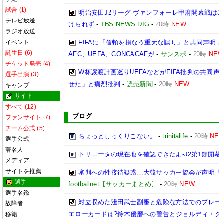
試合 (1)
明治安田J2リーグ ヴァンフォーレ甲府開幕戦は
テレビ放送
けられず
-
TBS NEWS DIG
-
20時
NEW
ラジオ放送
イベント
FIFAに「信頼を損なう重大な誤り」と共同声明
誕生日 (6)
AFC、UEFA、CONCACAFが
-
サンスポ
-
20時
NE
チケット発売 (4)
W杯譲渡計画巡りUEFAなどがFIFA批判の共
選手出演 (3)
せた」と痛烈批判
-
読売新聞
-
20時
NEW
キャンプ
サイト
すべて (12)
ブログ
ファンサイト (7)
チーム公式 (5)
ちょっとしっくりこない。
-
trinitalife
-
20時
N
選手公式
著名人
トリニータの現在地を確認できたよ-J2第1節開幕
メディア
サイトを推薦
審判への性接待疑惑…大韓サッカー協会が声明
選手
footballnet【サッカーまとめ】
-
20時
NEW
選手名鑑
対立収めた淺田武士副審と危険な方法でのプレ
故障者
エローカードは?鈴木優磨への警告とジョルディ・ク
移籍