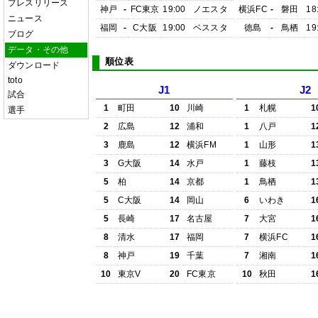
プレスリリース
神戸
-
FC東京
19:00
ノエスタ
横浜FC
-
磐田
18
ニュース
福岡
-
C大阪
19:00
ベススタ
徳島
-
鳥栖
19
ブログ
データ・その他
順位表
ダウンロード
toto
J1
J2
試合
1
町田
10
川崎
1
札幌
1
選手
2
広島
12
浦和
1
八戸
1
3
鹿島
12
横浜FM
1
山形
1
3
G大阪
14
水戸
1
藤枝
1
5
柏
14
京都
1
鳥栖
1
5
C大阪
14
岡山
6
いわき
1
5
長崎
17
名古屋
7
大宮
1
8
清水
17
福岡
7
横浜FC
1
8
神戸
19
千葉
7
湘南
1
10
東京V
20
FC東京
10
秋田
1