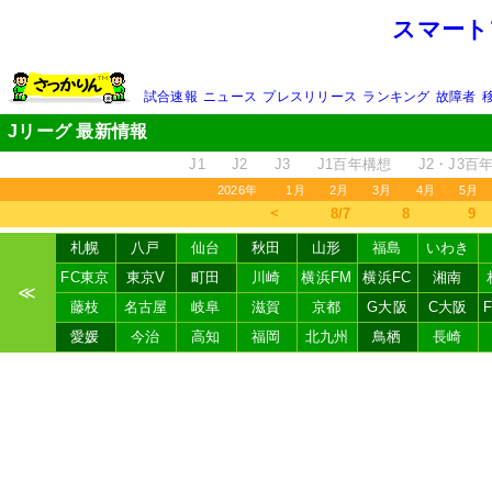
スマート
試合速報
ニュース
プレスリリース
ランキング
故障者
Jリーグ 最新情報
J1
J2
J3
J1百年構想
J2・J3百
2026年
1月
2月
3月
4月
5月
＜
8/7
8
9
札幌
八戸
仙台
秋田
山形
福島
いわき
FC東京
東京V
町田
川崎
横浜FM
横浜FC
湘南
≪
藤枝
名古屋
岐阜
滋賀
京都
G大阪
C大阪
愛媛
今治
高知
福岡
北九州
鳥栖
長崎