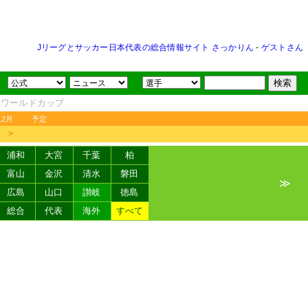
Jリーグとサッカー日本代表の総合情報サイト さっかりん
-
ゲストさん
FAワールドカップ
12月
予定
＞
浦和
大宮
千葉
柏
富山
金沢
清水
磐田
≫
広島
山口
讃岐
徳島
総合
代表
海外
すべて