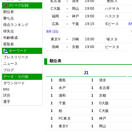
名古屋
-
清水
19:00
豊田ス
Jリーグ記録
C大阪
-
岡山
19:00
ハナサカ
順位表
福岡
-
神戸
19:00
ベススタ
勝ち点
広島
-
千葉
19:15
Eピース
8/
得点ランキング
得失点
8/9 (日)
年齢構成
東京V
-
川崎
18:00
味スタ
星取表
長崎
-
京都
19:00
ピースタ
キーワード
プレスリリース
順位表
ニュース
ブログ
J1
データ・その他
1
鹿島
1
清水
ダウンロード
1
水戸
1
名古屋
toto
試合
1
浦和
1
京都
選手
1
千葉
1
G大阪
1
柏
1
C大阪
1
FC東京
1
神戸
1
東京V
1
岡山