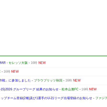
MAR
-
セレッソ大阪
-
16時
NEW
C
-
16時
NEW
プ大作戦」に参加しました
-
ブラウブリッツ秋田
-
16時
NEW
15)2026 グループリーグ 結果のお知らせ
-
松本山雅FC
-
16時
NEW
ップチーム登録(2種)及び1選手のU-21リーグ出場登録のお知らせ
-
ファジ