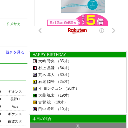
」
-
ドメサカ
続きを見る
HAPPY BIRTHDAY !
大崎 玲央
（35才）
村上 昌謙
（34才）
荒木 隼人
（30才）
石尾 陸登
（25才）
イ ヨンジュン
（20才）
0
ギオンス
大藤 颯太
（19才）
0
長野U
古賀 竣
（19才）
0
Axis
田中 希和
（19才）
0
ギケンス
本日の試合
0
白波スタ
J1