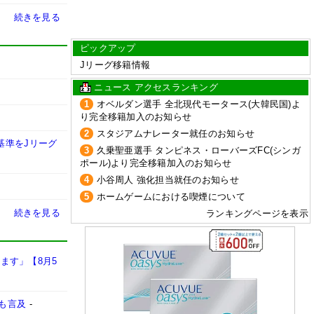
続きを見る
ピックアップ
Jリーグ移籍情報
ニュース アクセスランキング
1
オベルダン選手 全北現代モータース(大韓民国)よ
り完全移籍加入のお知らせ
2
スタジアムナレーター就任のお知らせ
基準をJリーグ
3
久乗聖亜選手 タンピネス・ローバーズFC(シンガ
ポール)より完全移籍加入のお知らせ
4
小谷周人 強化担当就任のお知らせ
5
ホームゲームにおける喫煙について
続きを見る
ランキングページを表示
ます」【8月5
も言及
-