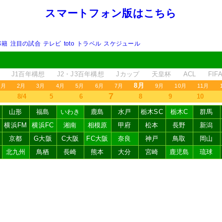
スマートフォン版はこちら
移籍
注目の試合
テレビ
toto
トラベル
スケジュール
J1百年構想
J2・J3百年構想
Jカップ
天皇杯
ACL
FI
8月
1月
2月
3月
4月
5月
6月
7月
9月
10月
11月
7
8/4
5
6
8
9
10
山形
福島
いわき
鹿島
水戸
栃木SC
栃木C
群馬
横浜FM
横浜FC
湘南
相模原
甲府
松本
長野
新潟
京都
G大阪
C大阪
FC大阪
奈良
神戸
鳥取
岡山
北九州
鳥栖
長崎
熊本
大分
宮崎
鹿児島
琉球