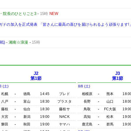
・院長のひとりごと3
-
15時
NEW
ガドの加入を正式発表 「皆さんに最高の喜びを届けられるよう頑張ります!
戦)
-
湘南☆浪漫
-
15時
J2
J3
第1節
第1節
8 (土)
8/8 (土)
札幌
-
徳島
14:45
プレド
相模原
-
熊本
18:0
八戸
-
富山
18:30
プラスタ
長野
-
山口
18:0
藤枝
-
仙台
18:30
藤枝サ
鳥取
-
FC大阪
19:0
大宮
-
新潟
19:00
NACK
高知
-
松本
19:0
磐田
-
秋田
19:00
ヤマハ
鹿児島
-
群馬
19:0