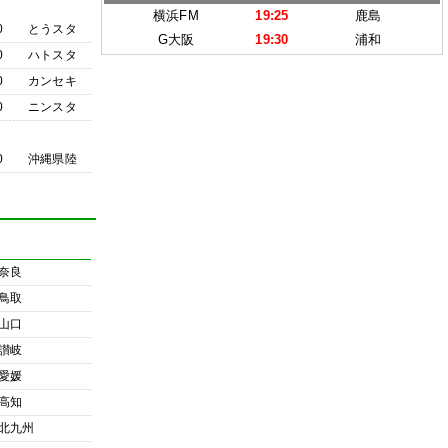
横浜FM
19:25
鹿島
0
とうスタ
G大阪
19:30
浦和
0
ハトスタ
0
カンセキ
0
ニンスタ
0
沖縄県陸
奈良
鳥取
山口
讃岐
愛媛
高知
北九州