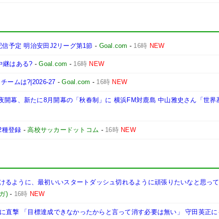
配信予定 明治安田J2リーグ第1節
-
Goal.com
-
16時
NEW
中継はある?
-
Goal.com
-
16時
NEW
ムは?|2026-27
-
Goal.com
-
16時
NEW
夜開幕、新たに8月開幕の「秋春制」に 横浜FM対鹿島 中山雅史さん「世界
2種登録
-
高校サッカードットコム
-
16時
NEW
けるように、最初いいスタートダッシュ切れるように頑張りたいなと思って
ガ)
-
16時
NEW
三に直撃 「目標達成できなかったからと言って消す必要は無い」 守田英正に