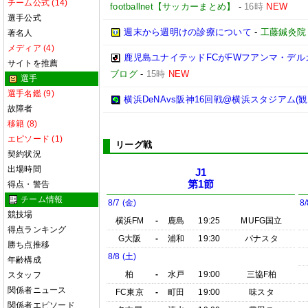
チーム公式 (14)
footballnet【サッカーまとめ】
-
16時
NEW
選手公式
週末から週明けの診療について
-
工藤鍼灸院
著名人
メディア (4)
鹿児島ユナイテッドFCがFWフアンマ・デル
サイトを推薦
ブログ
-
15時
NEW
選手
選手名鑑 (9)
横浜DeNAvs阪神16回戦@横浜スタジアム(観
故障者
移籍 (8)
エピソード (1)
リーグ戦
契約状況
出場時間
J1
第1節
得点・警告
チーム情報
8/7 (金)
8/
競技場
横浜FM
-
鹿島
19:25
MUFG国立
得点ランキング
G大阪
-
浦和
19:30
パナスタ
勝ち点推移
8/8 (土)
年齢構成
柏
-
水戸
19:00
三協F柏
スタッフ
関係者ニュース
FC東京
-
町田
19:00
味スタ
関係者エピソード