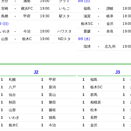
大分
-
湘南
19:00
クラド
8/9 (日)
宮崎
-
横浜FC
19:00
いちご
福島
-
讃岐
18:0
鳥栖
-
甲府
19:30
駅スタ
滋賀
-
岐阜
18:3
9 (日)
栃木SC
-
金沢
19:0
いわき
-
今治
18:00
ハワスタ
愛媛
-
奈良
19:0
山形
-
栃木C
19:00
NDスタ
9/9 (水)
琉球
-
北九州
19:0
J2
J3
1
札幌
1
甲府
1
福島
1
1
八戸
1
新潟
1
栃木SC
1
1
仙台
1
富山
1
群馬
1
1
秋田
1
磐田
1
相模原
1
1
山形
1
藤枝
1
松本
1
1
いわき
1
徳島
1
長野
1
1
栃木C
1
今治
1
金沢
1