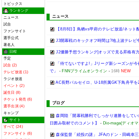
トピックス
ランキング
ニュース
ニュース
試合
【8月8日】鳥栖vs甲府のテレビ放送/ネット
ファンサイト
選手公式
J3開幕戦のキックオフ時間は?地上波テレビ
著名人
日程
J2優勝予想ランキング|オッズで見る昇格有力チー
予定
「待てないですよ!」Jリーグ新シーズンが今
試合 (2)
で」
-
FNNプライムオンライン
-
16時
NEW
テレビ放送 (1)
ラジオ放送
AC長野パルセイロ、U-18所属GK下鳥舟平を
イベント (2)
誕生日 (8)
チケット発売 (6)
ブログ
選手出演 (4)
キャンプ
森岡陸「開幕戦勝利でしっかり連勝をしてい
サイト
日囲み取材でのコメント】
-
Dio-maga(ディオマ
すべて (24)
ファンサイト (6)
森保監督「続投の謎」 JFAのドン・田嶋幸