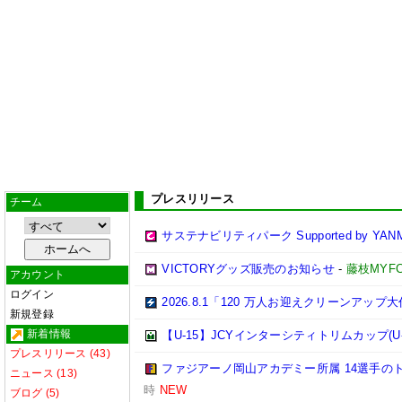
プレスリリース
チーム
サステナビリティパーク Supported by YAN
VICTORYグッズ販売のお知らせ
-
藤枝MYF
アカウント
ログイン
2026.8.1「120 万人お迎えクリーンアッ
新規登録
新着情報
【U-15】JCYインターシティトリムカップ(U-
プレスリリース (43)
ファジアーノ岡山アカデミー所属 14選手のト
ニュース (13)
時
NEW
ブログ (5)