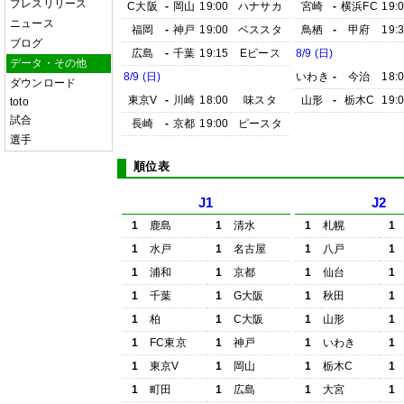
プレスリリース
C大阪
-
岡山
19:00
ハナサカ
宮崎
-
横浜FC
19:
ニュース
福岡
-
神戸
19:00
ベススタ
鳥栖
-
甲府
19:
ブログ
広島
-
千葉
19:15
Eピース
8/9 (日)
データ・その他
8/9 (日)
いわき
-
今治
18:
ダウンロード
東京V
-
川崎
18:00
味スタ
山形
-
栃木C
19:
toto
試合
長崎
-
京都
19:00
ピースタ
選手
順位表
J1
J2
1
鹿島
1
清水
1
札幌
1
1
水戸
1
名古屋
1
八戸
1
1
浦和
1
京都
1
仙台
1
1
千葉
1
G大阪
1
秋田
1
1
柏
1
C大阪
1
山形
1
1
FC東京
1
神戸
1
いわき
1
1
東京V
1
岡山
1
栃木C
1
1
町田
1
広島
1
大宮
1