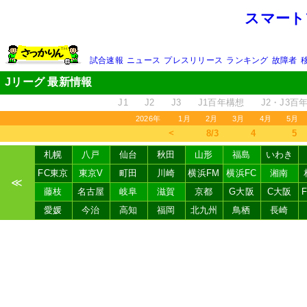
スマート
試合速報
ニュース
プレスリリース
ランキング
故障者
Jリーグ 最新情報
J1
J2
J3
J1百年構想
J2・J3百
2026年
1月
2月
3月
4月
5月
＜
8/3
4
5
札幌
八戸
仙台
秋田
山形
福島
いわき
FC東京
東京V
町田
川崎
横浜FM
横浜FC
湘南
≪
藤枝
名古屋
岐阜
滋賀
京都
G大阪
C大阪
愛媛
今治
高知
福岡
北九州
鳥栖
長崎