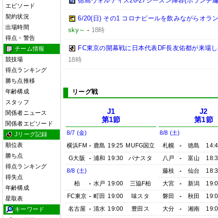
徳島ヴォルティス26-27シーズン陣容(ボランチ編
エピソード
契約状況
6/20(日) その1 コロナビールを飲みながらオラ
出場時間
sky～
-
18時
得点・警告
FC東京の開幕戦に日本代表DF長友佑都が来場し
チーム情報
競技場
18時
得点ランキング
勝ち点推移
年齢構成
リーグ戦
スタッフ
J1
J2
関係者ニュース
第1節
第1節
関係者エピソード
8/7 (金)
8/8 (土)
Jリーグ記録
順位表
横浜FM
-
鹿島
19:25
MUFG国立
札幌
-
徳島
14:
勝ち点
G大阪
-
浦和
19:30
パナスタ
八戸
-
富山
18:
得点ランキング
8/8 (土)
藤枝
-
仙台
18:
得失点
柏
-
水戸
19:00
三協F柏
大宮
-
新潟
19:
年齢構成
FC東京
-
町田
19:00
味スタ
磐田
-
秋田
19:
星取表
名古屋
-
清水
19:00
豊田ス
大分
-
湘南
19:
キーワード