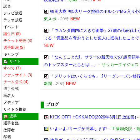
試合
橋岡大樹 初5大リーグ挑戦のボルシアMG入り
テレビ放送
東スポ
-
20時
NEW
ラジオ放送
イベント
「ウガンダ国内に大きな衝撃」27歳の代表戦士
誕生日 (5)
じる「貴重品を奪おうとした犯人に抵抗したことで
チケット発売 (3)
NEW
選手出演 (5)
キャンプ
「なんてことだ!」サラーの新天地での“超高額
サイト
のトップスターたちとは…」
-
サッカーダイジェス
すべて (7)
ファンサイト (3)
「メリットはいくらでも」 Jリーグシーズン移
チーム公式 (4)
新聞
-
20時
NEW
選手公式
著名人
メディア
ブログ
サイトを推薦
選手
KICK OFF! HOKKAIDO(2026年8月1日放送回)
-
選手名鑑
いよいよJリーグが開幕します!
-
工藤鍼灸院・院
故障者
移籍