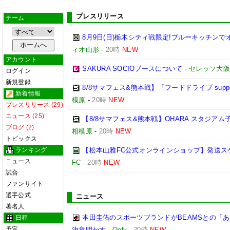
プレスリリース
チーム
8月9日(日)栃木シティ戦限定!ブルーキッチンで
ィオ山形
-
20時
NEW
アカウント
SAKURA SOCIOブースについて
-
セレッソ大阪
ログイン
新規登録
8/8サマフェス&熊本戦】「フードドライブ suppo
新着情報
模原
-
20時
NEW
プレスリリース (29)
ニュース (25)
【8/8サマフェス&熊本戦】OHARA スタジア
ブログ (2)
相模原
-
20時
NEW
トピックス
ランキング
【松本山雅FC公式オンラインショップ】発送ス
ニュース
FC
-
20時
NEW
試合
ファンサイト
選手公式
ニュース
著名人
本田圭佑のスポーツブランドがBEAMSとの「あ
日程
予定
決意明かす
-
Qoly
-
20時
NEW