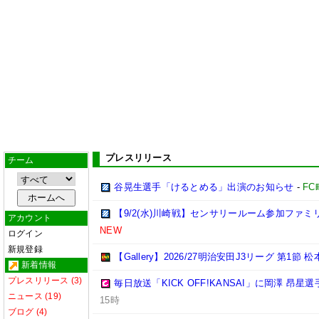
プレスリリース
チーム
谷晃生選手「けるとめる」出演のお知らせ
-
F
【9/2(水)川崎戦】センサリールーム参加ファ
アカウント
NEW
ログイン
新規登録
【Gallery】2026/27明治安田J3リーグ 第1節 
新着情報
プレスリリース (3)
毎日放送「KICK OFF!KANSAI」に岡澤 昂
ニュース (19)
15時
ブログ (4)