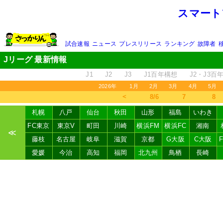
スマート
試合速報
ニュース
プレスリリース
ランキング
故障者
Jリーグ 最新情報
J1
J2
J3
J1百年構想
J2・J3百
2026年
1月
2月
3月
4月
5月
＜
8/6
7
8
札幌
八戸
仙台
秋田
山形
福島
いわき
FC東京
東京V
町田
川崎
横浜FM
横浜FC
湘南
≪
藤枝
名古屋
岐阜
滋賀
京都
G大阪
C大阪
愛媛
今治
高知
福岡
北九州
鳥栖
長崎