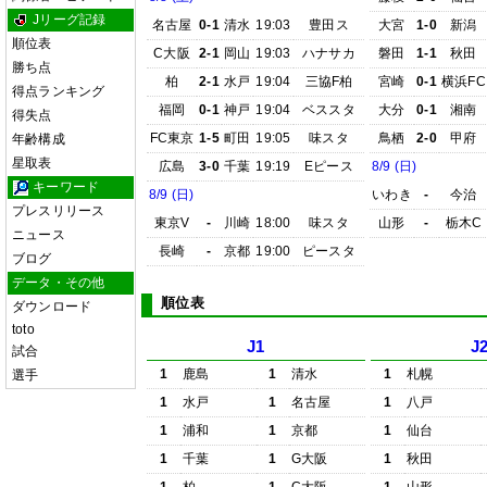
Jリーグ記録
名古屋
0-1
清水
19:03
豊田ス
大宮
1-0
新潟
順位表
C大阪
2-1
岡山
19:03
ハナサカ
磐田
1-1
秋田
勝ち点
柏
2-1
水戸
19:04
三協F柏
宮崎
0-1
横浜FC
得点ランキング
福岡
0-1
神戸
19:04
ベススタ
大分
0-1
湘南
得失点
FC東京
1-5
町田
19:05
味スタ
鳥栖
2-0
甲府
年齢構成
星取表
広島
3-0
千葉
19:19
Eピース
8/9 (日)
キーワード
8/9 (日)
いわき
-
今治
プレスリリース
東京V
-
川崎
18:00
味スタ
山形
-
栃木C
ニュース
長崎
-
京都
19:00
ピースタ
ブログ
データ・その他
順位表
ダウンロード
toto
J1
J
試合
1
鹿島
1
清水
1
札幌
選手
1
水戸
1
名古屋
1
八戸
1
浦和
1
京都
1
仙台
1
千葉
1
G大阪
1
秋田