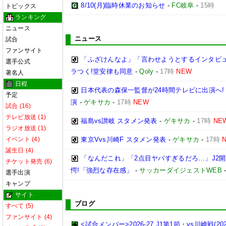
8/10(月)臨時休業のお知らせ
-
FC岐阜
-
15時
トピックス
ランキング
ニュース
ニュース
試合
ファンサイト
「ふざけんなよ」「言わせようとするインタビ
選手公式
ラつく!堂安律も同意
-
Qoly
-
17時
NEW
著名人
日程
日本代表の森保一監督が24時間テレビに出演へ
予定
演
-
ゲキサカ
-
17時
NEW
試合 (16)
テレビ放送 (1)
福島vs讃岐 スタメン発表
-
ゲキサカ
-
17時
NE
ラジオ放送 (1)
イベント (4)
東京Vvs川崎F スタメン発表
-
ゲキサカ
-
17時
誕生日 (4)
「なんだこれ」「2点目ヤバすぎるだろ…」J2開
チケット発売 (6)
愕!「強烈な存在感」
-
サッカーダイジェストWEB
選手出演
キャンプ
サイト
ブログ
すべて (5)
ファンサイト (4)
<試合メンバー>2026-27 J1第1節・vs川崎戦(2026/