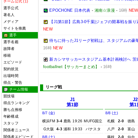
チーム公式 (1)
選手公式
EPOCHONE 日本代表
-
湘南☆浪漫
-
16時
NE
著名人
メディア
【J1第1節】広島3-0千葉|ジェフの開幕戦を振
サイトを推薦
NEW
選手
待ちに待ったJ1リーグ初戦は、スタジアムの豪
選手名鑑
16時
NEW
故障者
移籍
新カシマサッカースタジアム基本計画検討へ 茨
エピソード
footballnet【サッカーまとめ】
-
16時
契約状況
出場時間
得点・警告
リーグ戦
チーム情報
競技場
J1
J2
得点ランキング
第1節
第1
勝ち点推移
8/7 (金)
8/8 (土)
年齢構成
横浜FM
3-4
鹿島
19:26
MUFG国立
札幌
2-0
徳島
スタッフ
G大阪
4-3
浦和
19:33
パナスタ
八戸
2-0
富山
関係者ニュース
関係者エピソード
8/8 (土)
藤枝
2-0
仙台