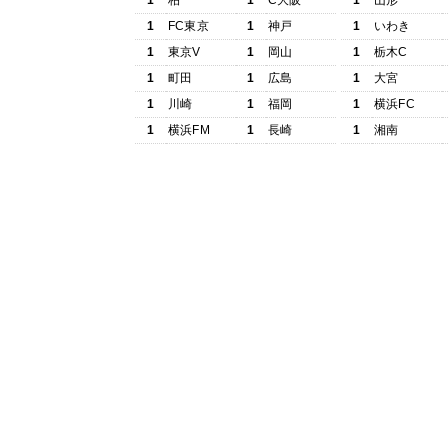
1
柏
1
C大阪
1
山形
1
FC東京
1
神戸
1
いわき
1
東京V
1
岡山
1
栃木C
1
町田
1
広島
1
大宮
1
川崎
1
福岡
1
横浜FC
1
横浜FM
1
長崎
1
湘南