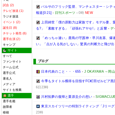
試合 (2)
バルサのフリック監督、マンチェスター・シティ
テレビ放送 (1)
報道[0:21]
-
日刊スポーツ
-
0時
NEW
ラジオ放送
イベント (2)
上田綺世「僕の原動力は家族です」モデル妻、
誕生日 (8)
る?」「素敵すぎる」「頑張れアヤセ!」と反響
-
デ
チケット発売 (6)
「めっちゃ速い」鹿島の守護神・早川友基、爆速
選手出演 (2)
い」「点が入る気がしない」驚異の判断力と飛び出
キャンプ
サイト
すべて
ブログ
ファンサイト
チーム公式
日本代表のこと・・・655
-
J OKAYAMA 
選手公式
著名人
今季もタイトル獲得を目指すFC町田ゼルビア黒
メディア
6日23時
サイトを推薦
選手
川村拓夢の復帰と栗原圭介の想い
-
SIGMACLU
選手名鑑
東京スカイツリーの特別ライティング「Jリーグ
故障者
23時
移籍