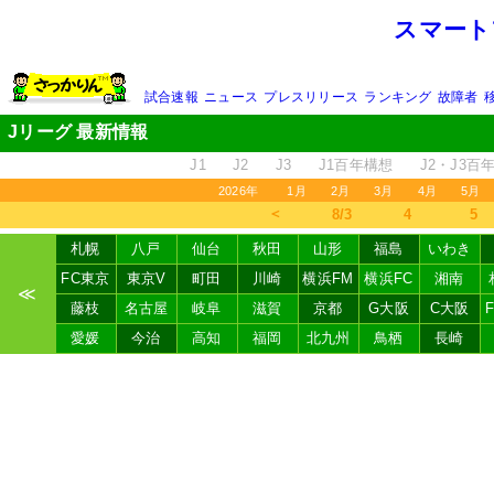
スマート
試合速報
ニュース
プレスリリース
ランキング
故障者
Jリーグ 最新情報
J1
J2
J3
J1百年構想
J2・J3百
2026年
1月
2月
3月
4月
5月
＜
8/3
4
5
札幌
八戸
仙台
秋田
山形
福島
いわき
FC東京
東京V
町田
川崎
横浜FM
横浜FC
湘南
≪
藤枝
名古屋
岐阜
滋賀
京都
G大阪
C大阪
愛媛
今治
高知
福岡
北九州
鳥栖
長崎