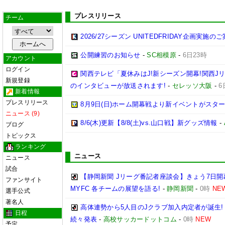
プレスリリース
チーム
2026/27シーズン UNITEDFRIDAY企画実施の
公開練習のお知らせ
-
SC相模原
-
6日23時
アカウント
ログイン
関西テレビ「夏休みはJ!新シーズン開幕!関西J
新規登録
のインタビューが放送されます!
-
セレッソ大阪
-
6
新着情報
プレスリリース
8月9日(日)ホーム開幕戦より新イベントがスター
ニュース (9)
8/6(木)更新【8/8(土)vs.山口戦】新グッズ情報
-
ブログ
トピックス
ランキング
ニュース
ニュース
試合
【静岡新聞 Jリーグ番記者座談会】きょう7日開
ファンサイト
MYFC 各チームの展望を語る!
-
静岡新聞
-
0時
NE
選手公式
著名人
高体連勢から5人目のJクラブ加入内定者が誕生!
日程
続々発表
-
高校サッカードットコム
-
0時
NEW
予定