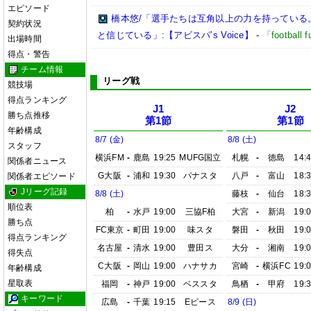
エピソード
橋本悠/「選手たちは互角以上の力を持っている
契約状況
と信じている」:【アビスパ’s Voice】
-
「footbal
出場時間
得点・警告
チーム情報
リーグ戦
競技場
得点ランキング
J1
J2
勝ち点推移
第1節
第1節
年齢構成
8/7 (金)
8/8 (土)
スタッフ
横浜FM
-
鹿島
19:25
MUFG国立
札幌
-
徳島
14:
関係者ニュース
G大阪
-
浦和
19:30
パナスタ
八戸
-
富山
18:
関係者エピソード
Jリーグ記録
8/8 (土)
藤枝
-
仙台
18:
順位表
柏
-
水戸
19:00
三協F柏
大宮
-
新潟
19:
勝ち点
FC東京
-
町田
19:00
味スタ
磐田
-
秋田
19:
得点ランキング
名古屋
-
清水
19:00
豊田ス
大分
-
湘南
19:
得失点
C大阪
-
岡山
19:00
ハナサカ
宮崎
-
横浜FC
19:
年齢構成
星取表
福岡
-
神戸
19:00
ベススタ
鳥栖
-
甲府
19:
キーワード
広島
-
千葉
19:15
Eピース
8/9 (日)