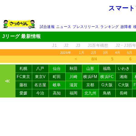
スマート
試合速報
ニュース
プレスリリース
ランキング
故障者
Jリーグ 最新情報
J1
J2
J3
J1百年構想
J2・J3百
2026年
1月
2月
3月
4月
5月
＜
8/4
5
6
札幌
八戸
仙台
秋田
山形
福島
いわき
FC東京
東京V
町田
川崎
横浜FM
横浜FC
湘南
≪
藤枝
名古屋
岐阜
滋賀
京都
G大阪
C大阪
愛媛
今治
高知
福岡
北九州
鳥栖
長崎