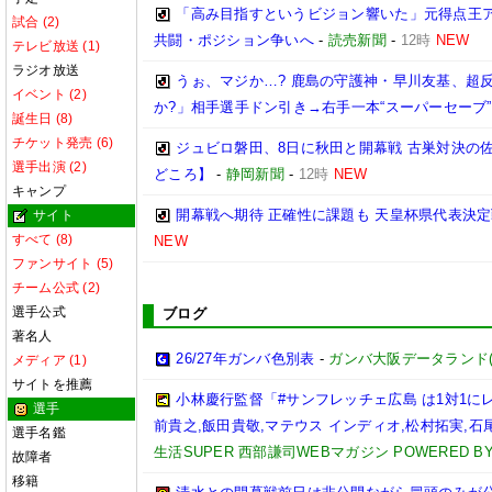
「高み目指すというビジョン響いた」元得点王ア
試合 (2)
共闘・ポジション争いへ
-
読売新聞
-
12時
NEW
テレビ放送 (1)
ラジオ放送
うぉ、マジか…? 鹿島の守護神・早川友基、超反
イベント (2)
か?」相手選手ドン引き→右手一本“スーパーセーブ”
誕生日 (8)
チケット発売 (6)
ジュビロ磐田、8日に秋田と開幕戦 古巣対決の
選手出演 (2)
どころ】
-
静岡新聞
-
12時
NEW
キャンプ
開幕戦へ期待 正確性に課題も 天皇杯県代表決定戦
サイト
すべて (8)
NEW
ファンサイト (5)
チーム公式 (2)
選手公式
ブログ
著名人
26/27年ガンバ色別表
-
ガンバ大阪データランド(GAM
メディア (1)
サイトを推薦
小林慶行監督「#サンフレッチェ広島 は1対1
選手
前貴之,飯田貴敬,マテウス インディオ,松村拓実,石尾陸
選手名鑑
生活SUPER 西部謙司WEBマガジン POWERED BY 
故障者
移籍