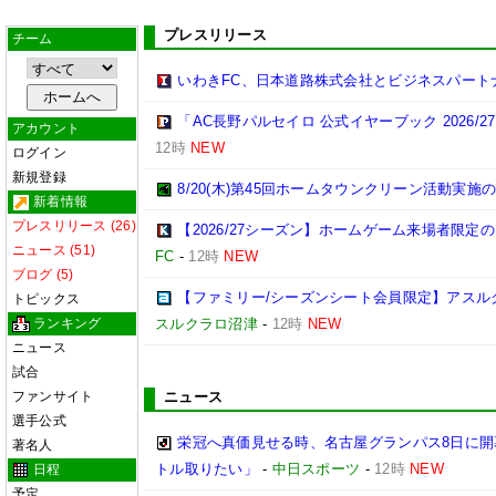
プレスリリース
チーム
いわきFC、日本道路株式会社とビジネスパート
「AC長野パルセイロ 公式イヤーブック 2026/
アカウント
12時
NEW
ログイン
新規登録
8/20(木)第45回ホームタウンクリーン活動実施
新着情報
プレスリリース (26)
【2026/27シーズン】ホームゲーム来場者限定の
ニュース (51)
FC
-
12時
NEW
ブログ (5)
【ファミリー/シーズンシート会員限定】アスル
トピックス
ランキング
スルクラロ沼津
-
12時
NEW
ニュース
試合
ファンサイト
ニュース
選手公式
栄冠へ真価見せる時、名古屋グランパス8日に開
著名人
トル取りたい」
-
中日スポーツ
-
12時
NEW
日程
予定