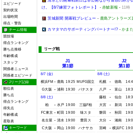
清水との開幕戦前日は非公開ながら冒頭のみが
エピソード
け。【8/7練習フォトレポート】
-
赤鯱新報
-
11時
契約状況
出場時間
茨城新聞 開幕戦プレビュー
-
鹿島アントラーズ
得点・警告
カマタマのサポーティングパートナー!?
-
かまた
チーム情報
競技場
得点ランキング
リーグ戦
勝ち点推移
年齢構成
J1
J2
スタッフ
第1節
第1節
関係者ニュース
8/7 (金)
8/8 (土)
関係者エピソード
横浜FM
-
鹿島
19:25
MUFG国立
札幌
-
徳島
14:
Jリーグ記録
順位表
G大阪
-
浦和
19:30
パナスタ
八戸
-
富山
18:
勝ち点
8/8 (土)
藤枝
-
仙台
18:
得点ランキング
柏
-
水戸
19:00
三協F柏
大宮
-
新潟
19:
得失点
FC東京
-
町田
19:00
味スタ
磐田
-
秋田
19:
年齢構成
名古屋
-
清水
19:00
豊田ス
大分
-
湘南
19:
星取表
キーワード
C大阪
-
岡山
19:00
ハナサカ
宮崎
-
横浜FC
19: