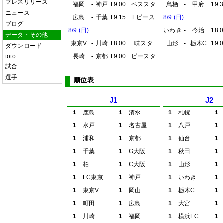
プレスリリース
福岡
-
神戸
19:00
ベススタ
鳥栖
-
甲府
19:
ニュース
広島
-
千葉
19:15
Eピース
8/9 (日)
ブログ
8/9 (日)
いわき
-
今治
18:
データ・その他
東京V
-
川崎
18:00
味スタ
山形
-
栃木C
19:
ダウンロード
toto
長崎
-
京都
19:00
ピースタ
試合
選手
順位表
J1
J2
1
鹿島
1
清水
1
札幌
1
1
水戸
1
名古屋
1
八戸
1
1
浦和
1
京都
1
仙台
1
1
千葉
1
G大阪
1
秋田
1
1
柏
1
C大阪
1
山形
1
1
FC東京
1
神戸
1
いわき
1
1
東京V
1
岡山
1
栃木C
1
1
町田
1
広島
1
大宮
1
1
川崎
1
福岡
1
横浜FC
1