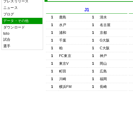
プレスリリース
ニュース
J1
ブログ
1
鹿島
1
清水
データ・その他
1
水戸
1
名古屋
ダウンロード
1
浦和
1
京都
toto
試合
1
千葉
1
G大阪
選手
1
柏
1
C大阪
1
FC東京
1
神戸
1
東京V
1
岡山
1
町田
1
広島
1
川崎
1
福岡
1
横浜FM
1
長崎