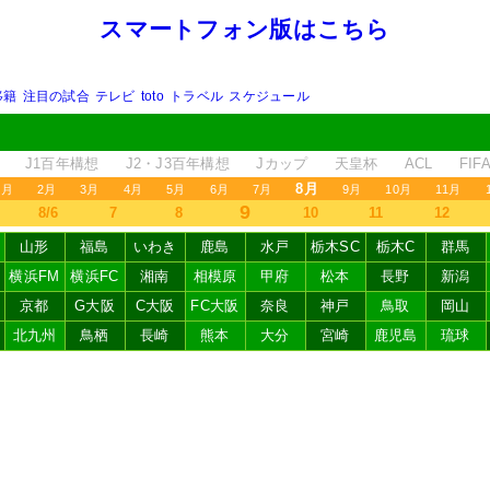
スマートフォン版はこちら
移籍
注目の試合
テレビ
toto
トラベル
スケジュール
J1百年構想
J2・J3百年構想
Jカップ
天皇杯
ACL
FI
8月
1月
2月
3月
4月
5月
6月
7月
9月
10月
11月
9
8/6
7
8
10
11
12
山形
福島
いわき
鹿島
水戸
栃木SC
栃木C
群馬
横浜FM
横浜FC
湘南
相模原
甲府
松本
長野
新潟
京都
G大阪
C大阪
FC大阪
奈良
神戸
鳥取
岡山
北九州
鳥栖
長崎
熊本
大分
宮崎
鹿児島
琉球