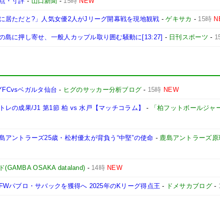
点・寸評
-
山口新聞
-
15時
NEW
に居ただと?」人気女優2人がJリーグ開幕戦を現地観戦
-
ゲキサカ
-
15時
N
島に押し寄せ、一般人カップル取り囲む騒動に[13:27]
-
日刊スポーツ
-
1
FCvsベガルタ仙台
-
ヒグのサッカー分析ブログ
-
15時
NEW
の成果/J1 第1節 柏 vs 水戸【マッチコラム】
-
「柏フットボールジャ
アントラーズ25歳・松村優太が背負う“中堅”の使命
-
鹿島アントラーズ原
MBA OSAKA dataland)
-
14時
NEW
Wパブロ・サバックを獲得へ 2025年のKリーグ得点王
-
ドメサカブログ
-