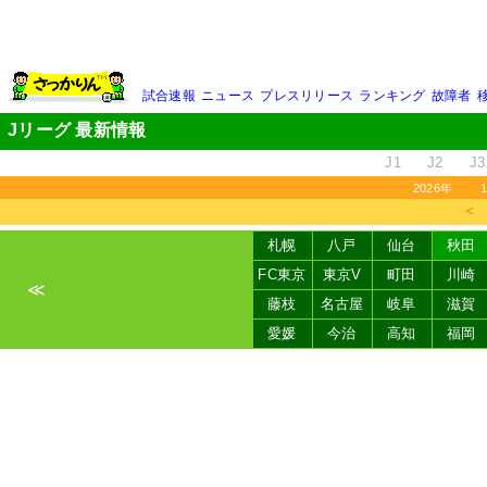
試合速報
ニュース
プレスリリース
ランキング
故障者
Jリーグ 最新情報
J1
J2
J3
2026年
＜
札幌
八戸
仙台
秋田
FC東京
東京V
町田
川崎
≪
藤枝
名古屋
岐阜
滋賀
愛媛
今治
高知
福岡