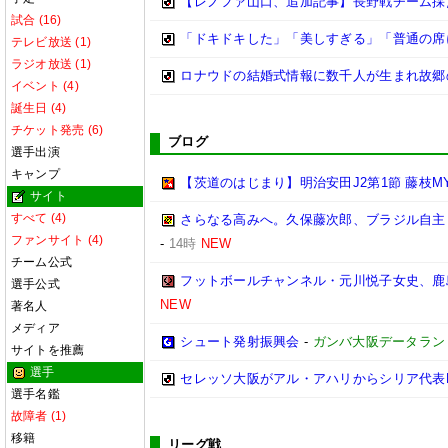
【レノファ山口、追加記事】長野戦チーム採
試合 (16)
「ドキドキした」「美しすぎる」「普通の席
テレビ放送 (1)
ラジオ放送 (1)
ロナウドの結婚式情報に数千人が生まれ故郷の
イベント (4)
誕生日 (4)
チケット発売 (6)
ブログ
選手出演
キャンプ
【茨道のはじまり】明治安田J2第1節 藤枝MY
サイト
すべて (4)
さらなる高みへ。久保藤次郎、ブラジル自主トレ
ファンサイト (4)
-
14時
NEW
チーム公式
フットボールチャンネル・元川悦子女史、鹿島
選手公式
NEW
著名人
メディア
シュート発射振興会
-
ガンバ大阪データランド(GA
サイトを推薦
選手
セレッソ大阪がアル・アハリからシリア代表F
選手名鑑
故障者 (1)
移籍
リーグ戦