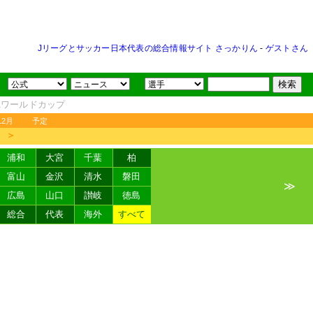
Jリーグとサッカー日本代表の総合情報サイト さっかりん
-
ゲストさん
FAワールドカップ
12月
予定
＞
浦和
大宮
千葉
柏
富山
金沢
清水
磐田
≫
広島
山口
讃岐
徳島
総合
代表
海外
すべて