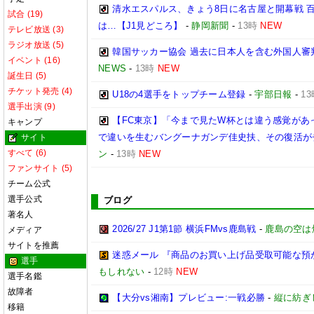
清水エスパルス、きょう8日に名古屋と開幕戦 
試合 (19)
は…【J1見どころ】
-
静岡新聞
-
13時
NEW
テレビ放送 (3)
ラジオ放送 (5)
韓国サッカー協会 過去に日本人を含む外国人審
イベント (16)
NEWS
-
13時
NEW
誕生日 (5)
チケット発売 (4)
U18の4選手をトップチーム登録
-
宇部日報
-
13
選手出演 (9)
【FC東京】「今まで見たW杯とは違う感覚があ
キャンプ
で違いを生むバングーナガンデ佳史扶、その復活が
サイト
すべて (6)
ン
-
13時
NEW
ファンサイト (5)
チーム公式
選手公式
ブログ
著名人
2026/27 J1第1節 横浜FMvs鹿島戦
-
鹿島の空は
メディア
サイトを推薦
迷惑メール 『商品のお買い上げ品受取可能な預
選手
もしれない
-
12時
NEW
選手名鑑
故障者
【大分vs湘南】プレビュー:一戦必勝
-
縦に紡ぎ
移籍