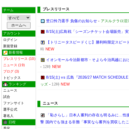
プレスリリース
チーム
埜口怜乃選手 負傷のお知らせ
-
アスルクラロ沼
8/15(土)広島戦「シーズンチケット会場販売」実
アカウント
ログイン
【トリニータスピードくじ】勝利時限定スピー
新規登録
時
NEW
新着情報
プレスリリース (10)
イオンモール今治新都市・そよら今治馬越にお
ニュース (19)
-
12時
NEW
ブログ (3)
8/15(土) vs 広島『2026/27 MATCH SC
トピックス
ランキング
ッズ
-
12時
NEW
ニュース
試合
ファンサイト
ニュース
選手公式
「恥さらし」日本人審判の存在も明るみに…性
著名人
撃 国内でも強まる非難「事実なら審判を買収した
日程
予定