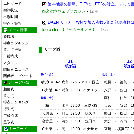
エピソード
熊本地震の衝撃、FIFAとUEFAの対立、そして書籍
契約状況
都宮徹壱ウェブマガジン
-
12時
出場時間
DAZN サッカーW杯で加入者数5倍に 視聴者数は
得点・警告
footballnet【サッカーまとめ】
-
12時
チーム情報
競技場
得点ランキング
リーグ戦
勝ち点推移
年齢構成
J1
J2
スタッフ
第1節
第1
関係者ニュース
8/7 (金)
8/8 (土)
関係者エピソード
横浜FM
3-4
鹿島
19:26
MUFG国立
札幌
-
徳島
1
Jリーグ記録
順位表
G大阪
4-3
浦和
19:33
パナスタ
八戸
-
富山
1
勝ち点
8/8 (土)
藤枝
-
仙台
1
得点ランキング
柏
-
水戸
19:00
三協F柏
大宮
-
新潟
1
得失点
FC東京
-
町田
19:00
味スタ
磐田
-
秋田
1
年齢構成
名古屋
-
清水
19:00
豊田ス
大分
-
湘南
1
星取表
キーワード
C大阪
-
岡山
19:00
ハナサカ
宮崎
-
横浜FC
1