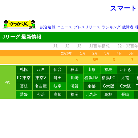
スマート
試合速報
ニュース
プレスリリース
ランキング
故障者
Jリーグ 最新情報
J1
J2
J3
J1百年構想
J2・J3百
2026年
1月
2月
3月
4月
5月
＜
8/5
6
7
札幌
八戸
仙台
秋田
山形
福島
いわき
FC東京
東京V
町田
川崎
横浜FM
横浜FC
湘南
≪
藤枝
名古屋
岐阜
滋賀
京都
G大阪
C大阪
愛媛
今治
高知
福岡
北九州
鳥栖
長崎