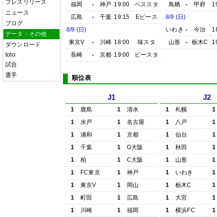
プレスリリース
福岡
-
神戸
19:00
ベススタ
鳥栖
-
甲府
1
ニュース
広島
-
千葉
19:15
Eピース
8/9 (日)
ブログ
8/9 (日)
いわき
-
今治
1
データ・その他
東京V
-
川崎
18:00
味スタ
山形
-
栃木C
1
ダウンロード
toto
長崎
-
京都
19:00
ピースタ
試合
選手
順位表
J1
J2
1
鹿島
1
清水
1
札幌
1
1
水戸
1
名古屋
1
八戸
1
1
浦和
1
京都
1
仙台
1
1
千葉
1
G大阪
1
秋田
1
1
柏
1
C大阪
1
山形
1
1
FC東京
1
神戸
1
いわき
1
1
東京V
1
岡山
1
栃木C
1
1
町田
1
広島
1
大宮
1
1
川崎
1
福岡
1
横浜FC
1