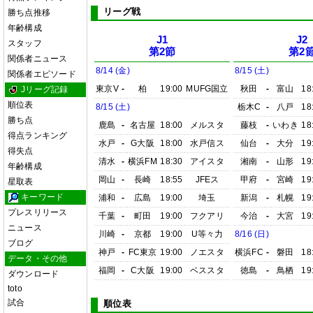
リーグ戦
勝ち点推移
年齢構成
J1
J2
スタッフ
第2節
第2
関係者ニュース
8/14 (金)
8/15 (土)
関係者エピソード
東京V
-
柏
19:00
MUFG国立
秋田
-
富山
18
Jリーグ記録
順位表
8/15 (土)
栃木C
-
八戸
18
勝ち点
鹿島
-
名古屋
18:00
メルスタ
藤枝
-
いわき
18
得点ランキング
水戸
-
G大阪
18:00
水戸信ス
仙台
-
大分
19
得失点
清水
-
横浜FM
18:30
アイスタ
湘南
-
山形
19
年齢構成
岡山
-
長崎
18:55
JFEス
甲府
-
宮崎
19
星取表
キーワード
浦和
-
広島
19:00
埼玉
新潟
-
札幌
19
プレスリリース
千葉
-
町田
19:00
フクアリ
今治
-
大宮
19
ニュース
川崎
-
京都
19:00
U等々力
8/16 (日)
ブログ
神戸
-
FC東京
19:00
ノエスタ
横浜FC
-
磐田
18
データ・その他
福岡
-
C大阪
19:00
ベススタ
徳島
-
鳥栖
19
ダウンロード
toto
試合
順位表