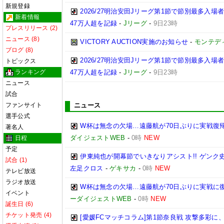
新規登録
2026/27明治安田Jリーグ第1節で節別最多入場
新着情報
47万人超を記録
-
Jリーグ
-
9日23時
プレスリリース (2)
ニュース (8)
VICTORY AUCTION実施のお知らせ
-
モンテデ
ブログ (8)
2026/27明治安田Jリーグ第1節で節別最多入
トピックス
ランキング
47万人超を記録
-
Jリーグ
-
9日23時
ニュース
試合
ファンサイト
ニュース
選手公式
W杯は無念の欠場…遠藤航が70日ぶりに実戦復帰
著名人
ダイジェストWEB
-
0時
NEW
日程
予定
伊東純也が開幕節でいきなりアシスト!! ゲン
試合 (1)
左足クロス
-
ゲキサカ
-
0時
NEW
テレビ放送
ラジオ放送
W杯は無念の欠場…遠藤航が70日ぶりに実戦に復
イベント
ーダイジェストWEB
-
0時
NEW
誕生日 (6)
チケット発売 (4)
[愛媛FCマッチコラム]第1節奈良戦 攻撃多彩