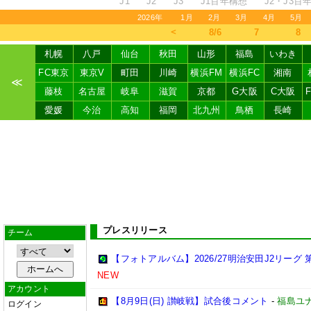
J1
J2
J3
J1百年構想
J2・J3百
2026年
1月
2月
3月
4月
5月
＜
8/6
7
8
札幌
八戸
仙台
秋田
山形
福島
いわき
FC東京
東京V
町田
川崎
横浜FM
横浜FC
湘南
≪
藤枝
名古屋
岐阜
滋賀
京都
G大阪
C大阪
愛媛
今治
高知
福岡
北九州
鳥栖
長崎
プレスリリース
チーム
【フォトアルバム】2026/27明治安田J2リーグ 第
NEW
アカウント
【8月9日(日) 讃岐戦】試合後コメント
-
福島ユ
ログイン