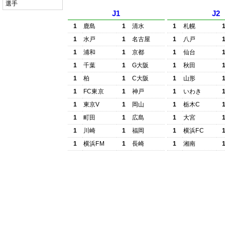
選手
J1
J2
1
鹿島
1
清水
1
札幌
1
水戸
1
名古屋
1
八戸
1
浦和
1
京都
1
仙台
1
千葉
1
G大阪
1
秋田
1
柏
1
C大阪
1
山形
1
FC東京
1
神戸
1
いわき
1
東京V
1
岡山
1
栃木C
1
町田
1
広島
1
大宮
1
川崎
1
福岡
1
横浜FC
1
横浜FM
1
長崎
1
湘南