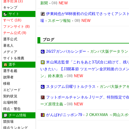
選手出演 (3)
新聞
-
0時
NEW
キャンプ
伊東純也がW杯後初の公式戦でさっそくアシスト
サイト
すべて (18)
場
-
スポーツ報知
-
0時
NEW
ファンサイト (8)
チーム公式 (9)
選手公式
ブログ
著名人
26/27ガンバカレンダー
-
ガンバ大阪データランド(GA
メディア
サイトを推薦
米山篤志監督「これをあと37試合に続けて、残
選手
いきたい」【J3開幕節 ツエーゲン金沢戦後のコメント】(
選手名鑑
ン」鈴木康浩
-
0時
NEW
故障者
移籍
スタジアム日曜リトルクラス
-
ガンバ大阪チア
エピソード
契約状況
フットボールチャンネル Jリーグ、特別指定で
出場時間
ーズ原理主義
-
0時
NEW
得点・警告
がんばれ!ニッポン79
-
J OKAYAMA ～岡山
チーム情報
競技場
得点ランキング