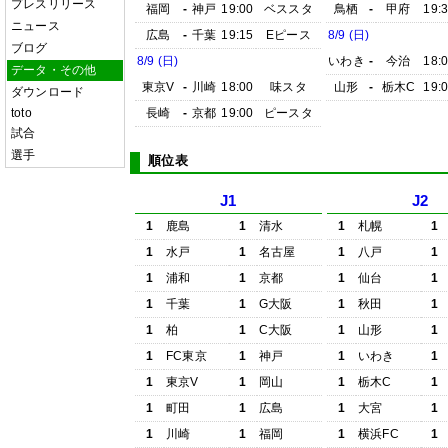
プレスリリース
福岡
-
神戸
19:00
ベススタ
鳥栖
-
甲府
19:
ニュース
広島
-
千葉
19:15
Eピース
8/9 (日)
ブログ
8/9 (日)
いわき
-
今治
18:
データ・その他
東京V
-
川崎
18:00
味スタ
山形
-
栃木C
19:
ダウンロード
toto
長崎
-
京都
19:00
ピースタ
試合
選手
順位表
J1
J2
1
鹿島
1
清水
1
札幌
1
1
水戸
1
名古屋
1
八戸
1
1
浦和
1
京都
1
仙台
1
1
千葉
1
G大阪
1
秋田
1
1
柏
1
C大阪
1
山形
1
1
FC東京
1
神戸
1
いわき
1
1
東京V
1
岡山
1
栃木C
1
1
町田
1
広島
1
大宮
1
1
川崎
1
福岡
1
横浜FC
1