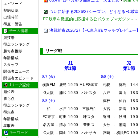
08月07日ベガルタ仙台ニュースまとめ
-
関東で
エピソード
契約状況
ついに始まる2026/27シーズン。どうなるFC岐阜【2
出場時間
FC岐阜を徹底的に応援する公式ウェブマガジン～
得点・警告
決戦前夜2026/27【FC東京戦/マッチプレビュー
チーム情報
競技場
得点ランキング
リーグ戦
勝ち点推移
年齢構成
J1
J2
スタッフ
第1節
第1節
関係者ニュース
8/7 (金)
8/8 (土)
関係者エピソード
横浜FM
-
鹿島
19:25
MUFG国立
札幌
-
徳島
14:
Jリーグ記録
順位表
G大阪
-
浦和
19:30
パナスタ
八戸
-
富山
18:
勝ち点
8/8 (土)
藤枝
-
仙台
18:
得点ランキング
柏
-
水戸
19:00
三協F柏
大宮
-
新潟
19:
得失点
FC東京
-
町田
19:00
味スタ
磐田
-
秋田
19:
年齢構成
名古屋
-
清水
19:00
豊田ス
大分
-
湘南
19:
星取表
キーワード
C大阪
-
岡山
19:00
ハナサカ
宮崎
-
横浜FC
19: