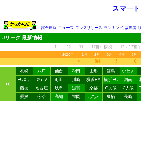
スマート
試合速報
ニュース
プレスリリース
ランキング
故障者
Jリーグ 最新情報
J1
J2
J3
J1百年構想
J2・J3百
2026年
1月
2月
3月
4月
5月
＜
8/4
5
6
札幌
八戸
仙台
秋田
山形
福島
いわき
FC東京
東京V
町田
川崎
横浜FM
横浜FC
湘南
≪
藤枝
名古屋
岐阜
滋賀
京都
G大阪
C大阪
愛媛
今治
高知
福岡
北九州
鳥栖
長崎