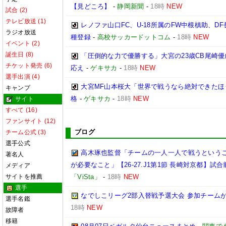
【見どころ】
-
静岡新聞
-
18時
NEW
試合 (2)
テレビ放送 (1)
レノファ山口FC、U-18所属のFW中根槙助、D
ラジオ放送
種登録
-
高校サッカードットコム
-
18時
NEW
イベント (2)
誕生日 (8)
「圧倒的な力で優勝する」大宮の23歳CB尾崎
チケット発売 (6)
応え
-
ゲキサカ
-
18時
NEW
選手出演 (4)
大宮MF山本桜大「世界で戦うなら絶対できたほ
キャンプ
格
-
ゲキサカ
-
18時
NEW
サイト
すべて (16)
ファンサイト (12)
ブログ
チーム公式 (3)
選手公式
高木琢也監督「チームの一人一人で戦うという
著名人
が必要なこと」【26-27.J1第1節 長崎対京都】試合
メディア
サイトを推薦
「ViSta」
-
18時
NEW
選手
なでしこリーグ2部入替戦予選大会 参加チームが
選手名鑑
18時
NEW
故障者
移籍