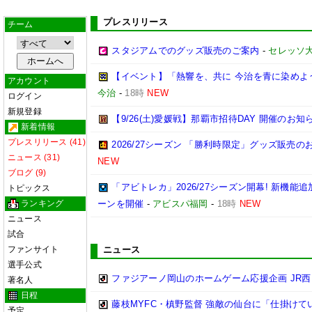
プレスリリース
チーム
スタジアムでのグッズ販売のご案内
-
セレッソ
【イベント】「熱響を、共に 今治を青に染めよう
アカウント
今治
-
18時
NEW
ログイン
新規登録
【9/26(土)愛媛戦】那覇市招待DAY 開催のお知
新着情報
プレスリリース (41)
2026/27シーズン 「勝利時限定」グッズ販売の
ニュース (31)
NEW
ブログ (9)
「アビトレカ」2026/27シーズン開幕! 新機
トピックス
ランキング
ーンを開催
-
アビスパ福岡
-
18時
NEW
ニュース
試合
ファンサイト
ニュース
選手公式
ファジアーノ岡山のホームゲーム応援企画 JR
著名人
日程
藤枝MYFC・槙野監督 強敵の仙台に「仕掛けて
予定