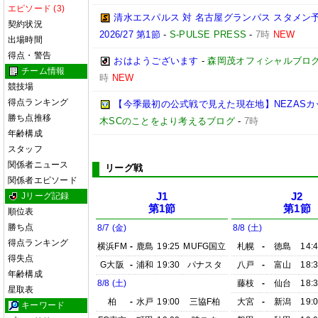
エピソード (3)
清水エスパルス 対 名古屋グランパス スタメン予
契約状況
2026/27 第1節
-
S-PULSE PRESS
-
7時
NEW
出場時間
得点・警告
おはようございます
-
森岡茂オフィシャルブログ「優
チーム情報
時
NEW
競技場
得点ランキング
【今季最初の公式戦で見えた現在地】NEZASカップ 
勝ち点推移
木SCのことをより考えるブログ
-
7時
年齢構成
スタッフ
関係者ニュース
リーグ戦
関係者エピソード
Jリーグ記録
J1
J2
第1節
第1節
順位表
勝ち点
8/7 (金)
8/8 (土)
得点ランキング
横浜FM
-
鹿島
19:25
MUFG国立
札幌
-
徳島
14:
得失点
G大阪
-
浦和
19:30
パナスタ
八戸
-
富山
18:
年齢構成
8/8 (土)
藤枝
-
仙台
18:
星取表
柏
-
水戸
19:00
三協F柏
大宮
-
新潟
19:
キーワード