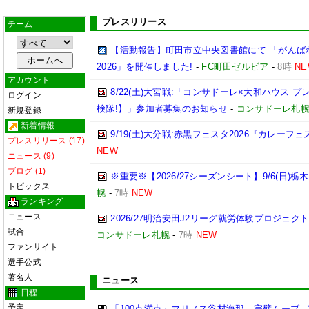
プレスリリース
チーム
【活動報告】町田市立中央図書館にて 「がんば
2026」を開催しました!
-
FC町田ゼルビア
-
8時
NE
アカウント
8/22(土)大宮戦:「コンサドーレ×大和ハウス 
ログイン
検隊!】」参加者募集のお知らせ
-
コンサドーレ札
新規登録
新着情報
9/19(土)大分戦:赤黒フェスタ2026『カレーフ
プレスリリース (17)
NEW
ニュース (9)
ブログ (1)
※重要※【2026/27シーズンシート】9/6(日)
トピックス
幌
-
7時
NEW
ランキング
ニュース
2026/27明治安田J2リーグ就労体験プロジェクト「p
試合
コンサドーレ札幌
-
7時
NEW
ファンサイト
選手公式
著名人
ニュース
日程
予定
「100点満点」マリノス谷村海那、完璧ムーブ→