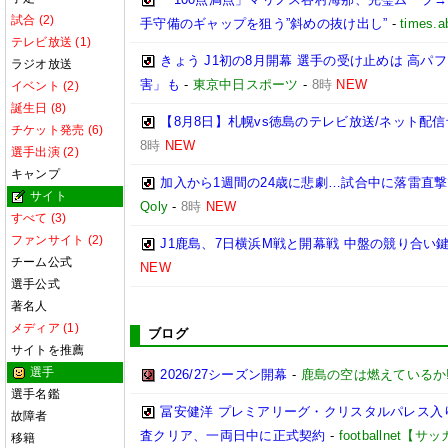
試合 (2)
手守備のギャップを狙う”斜めの抜け出し”
-
times.a
テレビ放送 (1)
きょう J1初の8月開幕 選手の受け止めは 高
ラジオ放送
害」も
-
東京中日スポーツ
-
8時
NEW
イベント (2)
誕生日 (8)
【8月8日】札幌vs徳島のテレビ放送/ネット配信
チケット発売 (6)
8時
NEW
選手出演 (2)
キャンプ
加入から1週間の24歳に悲劇…試合中に落雷直
サイト
Qoly
-
8時
NEW
すべて (3)
ファンサイト (2)
J1鹿島、7日横浜M戦と開幕戦 中盤の競り合い
チーム公式
NEW
選手公式
著名人
メディア (1)
ブログ
サイトを推薦
選手
2026/27シーズン開幕
-
鹿島の空は燃えているか!
選手名鑑
冨安健洋 プレミアリーグ・クリスタルパレス入り
故障者
査クリア、一両日中に正式契約
-
footballnet【
移籍