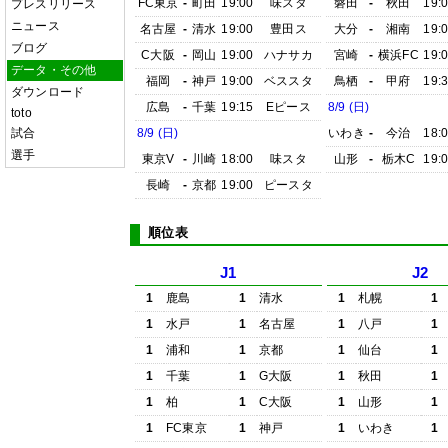
FC東京
-
町田
19:00
味スタ
磐田
-
秋田
19:
プレスリリース
ニュース
名古屋
-
清水
19:00
豊田ス
大分
-
湘南
19:
ブログ
C大阪
-
岡山
19:00
ハナサカ
宮崎
-
横浜FC
19:
データ・その他
福岡
-
神戸
19:00
ベススタ
鳥栖
-
甲府
19:
ダウンロード
広島
-
千葉
19:15
Eピース
8/9 (日)
toto
試合
8/9 (日)
いわき
-
今治
18:
選手
東京V
-
川崎
18:00
味スタ
山形
-
栃木C
19:
長崎
-
京都
19:00
ピースタ
順位表
J1
J2
1
鹿島
1
清水
1
札幌
1
1
水戸
1
名古屋
1
八戸
1
1
浦和
1
京都
1
仙台
1
1
千葉
1
G大阪
1
秋田
1
1
柏
1
C大阪
1
山形
1
1
FC東京
1
神戸
1
いわき
1