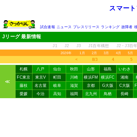
スマート
試合速報
ニュース
プレスリリース
ランキング
故障者
Jリーグ 最新情報
J1
J2
J3
J1百年構想
J2・J3百
2026年
1月
2月
3月
4月
5月
＜
8/3
4
5
札幌
八戸
仙台
秋田
山形
福島
いわき
FC東京
東京V
町田
川崎
横浜FM
横浜FC
湘南
≪
藤枝
名古屋
岐阜
滋賀
京都
G大阪
C大阪
愛媛
今治
高知
福岡
北九州
鳥栖
長崎