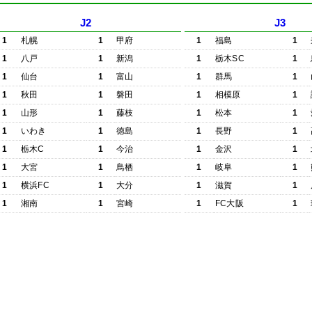
J2
J3
1
札幌
1
甲府
1
福島
1
1
八戸
1
新潟
1
栃木SC
1
1
仙台
1
富山
1
群馬
1
1
秋田
1
磐田
1
相模原
1
1
山形
1
藤枝
1
松本
1
1
いわき
1
徳島
1
長野
1
1
栃木C
1
今治
1
金沢
1
1
大宮
1
鳥栖
1
岐阜
1
1
横浜FC
1
大分
1
滋賀
1
1
湘南
1
宮崎
1
FC大阪
1