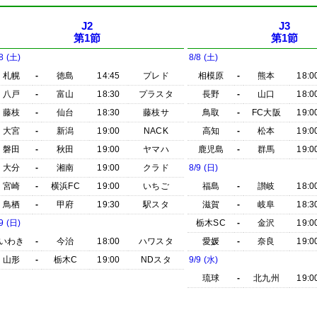
J2
J3
第1節
第1節
8 (土)
8/8 (土)
札幌
-
徳島
14:45
プレド
相模原
-
熊本
18:0
八戸
-
富山
18:30
プラスタ
長野
-
山口
18:0
藤枝
-
仙台
18:30
藤枝サ
鳥取
-
FC大阪
19:0
大宮
-
新潟
19:00
NACK
高知
-
松本
19:0
磐田
-
秋田
19:00
ヤマハ
鹿児島
-
群馬
19:0
大分
-
湘南
19:00
クラド
8/9 (日)
宮崎
-
横浜FC
19:00
いちご
福島
-
讃岐
18:0
鳥栖
-
甲府
19:30
駅スタ
滋賀
-
岐阜
18:3
9 (日)
栃木SC
-
金沢
19:0
いわき
-
今治
18:00
ハワスタ
愛媛
-
奈良
19:0
山形
-
栃木C
19:00
NDスタ
9/9 (水)
琉球
-
北九州
19:0