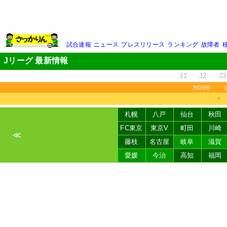
試合速報
ニュース
プレスリリース
ランキング
故障者
Jリーグ 最新情報
J1
J2
J3
2026年
＜
札幌
八戸
仙台
秋田
FC東京
東京V
町田
川崎
≪
藤枝
名古屋
岐阜
滋賀
愛媛
今治
高知
福岡