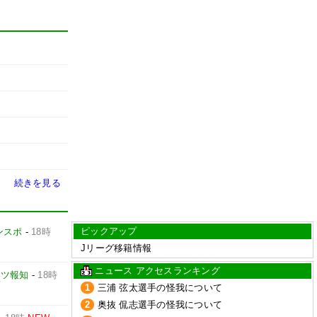
続きを見る
ピックアップ
ンスポ
-
18時
Jリーグ移籍情報
ニュース アクセスランキング
ーツ報知
-
18時
1
三浦 弦太選手の怪我について
2
奥抜 侃志選手の怪我について