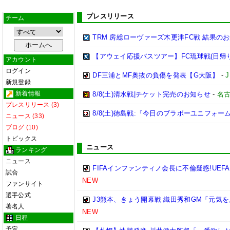
プレスリリース
チーム
TRM 房総ローヴァーズ木更津FC戦 結果の
【アウェイ応援バスツアー】FC琉球戦(日帰
アカウント
ログイン
DF三浦とMF奥抜の負傷を発表【G大阪】
-
新規登録
新着情報
8/8(土)清水戦|チケット完売のお知らせ
-
名
プレスリリース (3)
8/8(土)徳島戦:『今日のブラボーユニフォ
ニュース (33)
ブログ (10)
トピックス
ニュース
ランキング
ニュース
FIFAインファンティノ会長に不倫疑惑!UE
試合
NEW
ファンサイト
選手公式
J3熊本、きょう開幕戦 織田秀和GM「元
著名人
NEW
日程
予定