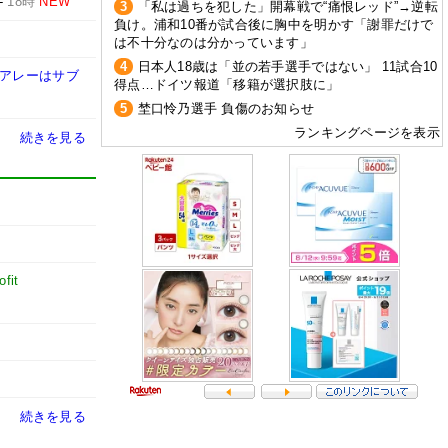
-
18時
NEW
3
「私は過ちを犯した」開幕戦で“痛恨レッド”→逆転
負け。浦和10番が試合後に胸中を明かす「謝罪だけで
は不十分なのは分かっています」
4
日本人18歳は「並の若手選手ではない」 11試合10
のアレーはサブ
得点…ドイツ報道「移籍が選択肢に」
5
埜口怜乃選手 負傷のお知らせ
ランキングページを表示
続きを見る
fit
続きを見る