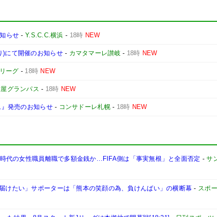
お知らせ
-
Y.S.C.C.横浜
-
18時
NEW
り)にて開催のお知らせ
-
カマタマーレ讃岐
-
18時
NEW
Jリーグ
-
18時
NEW
古屋グランパス
-
18時
NEW
ーム』発売のお知らせ
-
コンサドーレ札幌
-
18時
NEW
FA時代の女性職員離職で多額金銭か…FIFA側は「事実無根」と全面否定
-
サ
気を届けたい」サポーターは「熊本の笑顔の為、負けんばい」の横断幕
-
スポ