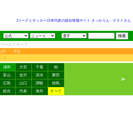
Jリーグとサッカー日本代表の総合情報サイト さっかりん
-
ゲストさん
FAワールドカップ
12月
予定
＞
浦和
大宮
千葉
柏
富山
金沢
清水
磐田
≫
広島
山口
讃岐
徳島
総合
代表
海外
すべて