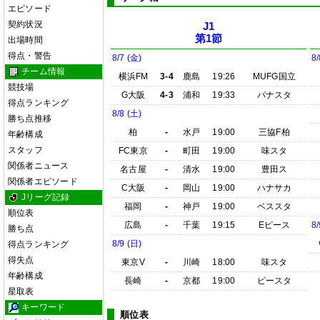
エピソード
契約状況
J1
第1節
出場時間
得点・警告
8/7 (金)
8/
チーム情報
横浜FM
3-4
鹿島
19:26
MUFG国立
競技場
G大阪
4-3
浦和
19:33
パナスタ
得点ランキング
8/8 (土)
勝ち点推移
柏
-
水戸
19:00
三協F柏
年齢構成
スタッフ
FC東京
-
町田
19:00
味スタ
関係者ニュース
名古屋
-
清水
19:00
豊田ス
関係者エピソード
C大阪
-
岡山
19:00
ハナサカ
Jリーグ記録
福岡
-
神戸
19:00
ベススタ
順位表
広島
-
千葉
19:15
Eピース
8/
勝ち点
8/9 (日)
得点ランキング
得失点
東京V
-
川崎
18:00
味スタ
年齢構成
長崎
-
京都
19:00
ピースタ
星取表
キーワード
順位表