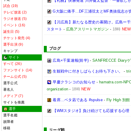
【札幌】快勝発進 川井健太監督「一番欲しかっ
試合 (19)
G大阪に痛手…DF三浦弦太とMF奥抜侃志が
テレビ放送 (2)
ラジオ放送 (5)
【J1広島】新たなる歴史の幕開け。広島ー
イベント (16)
スタート
-
広島アスリートマガジン
-
18時
NEW
誕生日 (5)
チケット発売 (4)
選手出演 (9)
ブログ
キャンプ
サイト
広島×千葉速報(前半)
-
SANFRECCE Diar
すべて (26)
ファンサイト (14)
生観戦中に付きしばらくお待ち下さい。
-
tri
チーム公式 (5)
早慶クラシコのお知らせ
-
hamatra.com-
選手公式
organization
-
18時
NEW
著名人
メディア (7)
着席…ベタ凪である #spulse
-
Fly High 別館
サイトを推薦
選手
【WMスタジオ】負け続けても応援する心理 
選手名鑑
故障者
移籍
リーグ戦