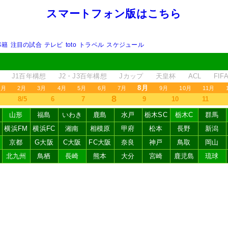
スマートフォン版はこちら
移籍
注目の試合
テレビ
toto
トラベル
スケジュール
J1百年構想
J2・J3百年構想
Jカップ
天皇杯
ACL
FI
8月
1月
2月
3月
4月
5月
6月
7月
9月
10月
11月
8
8/5
6
7
9
10
11
山形
福島
いわき
鹿島
水戸
栃木SC
栃木C
群馬
横浜FM
横浜FC
湘南
相模原
甲府
松本
長野
新潟
京都
G大阪
C大阪
FC大阪
奈良
神戸
鳥取
岡山
北九州
鳥栖
長崎
熊本
大分
宮崎
鹿児島
琉球