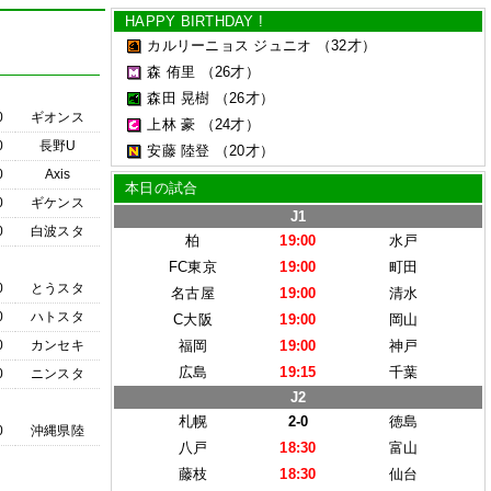
HAPPY BIRTHDAY !
カルリーニョス ジュニオ
（32才）
森 侑里
（26才）
森田 晃樹
（26才）
0
ギオンス
上林 豪
（24才）
0
長野U
安藤 陸登
（20才）
0
Axis
本日の試合
0
ギケンス
J1
0
白波スタ
柏
19:00
水戸
FC東京
19:00
町田
0
とうスタ
名古屋
19:00
清水
0
ハトスタ
C大阪
19:00
岡山
0
カンセキ
福岡
19:00
神戸
広島
19:15
千葉
0
ニンスタ
J2
札幌
2-0
徳島
0
沖縄県陸
八戸
18:30
富山
藤枝
18:30
仙台