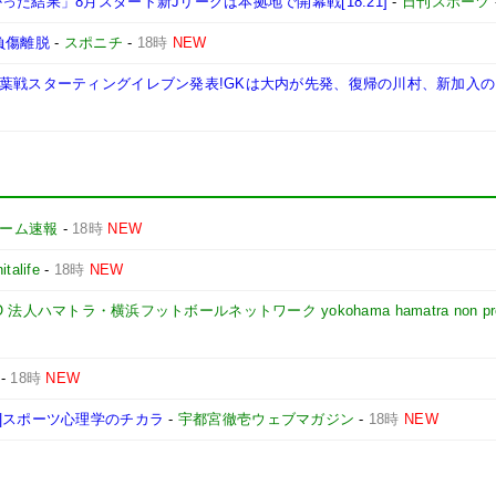
た結果」8月スタート新Jリーグは本拠地で開幕戦[18:21]
-
日刊スポーツ
負傷離脱
-
スポニチ
-
18時
NEW
千葉戦スターティングイレブン発表!GKは大内が先発、復帰の川村、新加入
yゲーム速報
-
18時
NEW
nitalife
-
18時
NEW
NPO 法人ハマトラ・横浜フットボールネットワーク yokohama hamatra non pro
-
18時
NEW
|スポーツ心理学のチカラ
-
宇都宮徹壱ウェブマガジン
-
18時
NEW