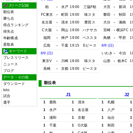
Jリーグ記録
柏
-
水戸
19:00
三協F柏
大宮
-
新潟
1
順位表
FC東京
-
町田
19:00
味スタ
磐田
-
秋田
1
勝ち点
名古屋
-
清水
19:00
豊田ス
大分
-
湘南
1
得点ランキング
C大阪
-
岡山
19:00
ハナサカ
宮崎
-
横浜FC
1
得失点
福岡
-
神戸
19:00
ベススタ
鳥栖
-
甲府
1
年齢構成
星取表
広島
-
千葉
19:15
Eピース
8/9 (日)
キーワード
8/9 (日)
いわき
-
今治
1
プレスリリース
東京V
-
川崎
18:00
味スタ
山形
-
栃木C
1
ニュース
長崎
-
京都
19:00
ピースタ
ブログ
データ・その他
順位表
ダウンロード
toto
J1
J2
試合
1
鹿島
1
清水
1
札幌
1
選手
1
水戸
1
名古屋
1
八戸
1
1
浦和
1
京都
1
仙台
1
1
千葉
1
G大阪
1
秋田
1