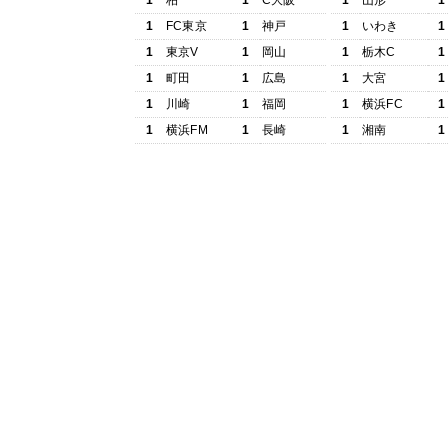
1
柏
1
C大阪
1
山形
1
1
FC東京
1
神戸
1
いわき
1
1
東京V
1
岡山
1
栃木C
1
1
町田
1
広島
1
大宮
1
1
川崎
1
福岡
1
横浜FC
1
1
横浜FM
1
長崎
1
湘南
1