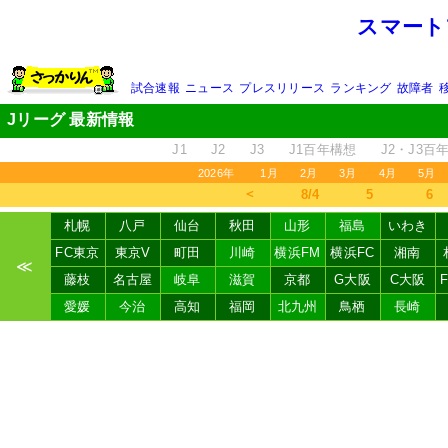
スマート
試合速報
ニュース
プレスリリース
ランキング
故障者
Jリーグ 最新情報
J1
J2
J3
J1百年構想
J2・J3百
2026年
1月
2月
3月
4月
5月
＜
8/4
5
6
札幌
八戸
仙台
秋田
山形
福島
いわき
FC東京
東京V
町田
川崎
横浜FM
横浜FC
湘南
≪
藤枝
名古屋
岐阜
滋賀
京都
G大阪
C大阪
愛媛
今治
高知
福岡
北九州
鳥栖
長崎