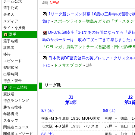
チーム公式
4時
NEW
選手公式
Jリーグ新シーズン開幕 16歳の三井寺の活躍で
著名人
メディア
負け
-
スポーツライター増島みどりの「ザ・スタジ
サイトを推薦
DF37広瀬陸斗「3-1であの時間になっても『
選手
島のサポーターは、改めて戻ってきて感じました」/【
選手名鑑
「GELマガ」鹿島アントラーズ番記者・田中滋WE
故障者
移籍
日本代表DF冨安健洋の英プレミア・クリスタル
エピソード
トに
-
ドメサカブログ
-
1時
契約状況
出場時間
得点・警告
リーグ戦
チーム情報
競技場
J1
J2
得点ランキング
第1節
第1
勝ち点推移
8/7 (金)
8/8 (土)
年齢構成
横浜FM
3-4
鹿島
19:26
MUFG国立
札幌
-
徳島
1
スタッフ
G大阪
4-3
浦和
19:33
パナスタ
八戸
-
富山
1
関係者ニュース
関係者エピソード
8/8 (土)
藤枝
-
仙台
1