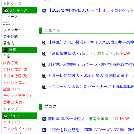
トピックス
ランキング
【2026/27明治安田J3リーグ】ミライロチケ
ニュース
試合
ファンサイト
ニュース
選手公式
【映像】これが横浜F・マリノス16歳三井寺の神
著名人
日程
〈新田知事日誌・7日〉
-
北國新聞
-
5時
NEW
予定
試合 (19)
J1昇格へ健闘誓う カターレ・左伴社長県庁で意
テレビ放送 (3)
カターレに筑波大・池田が加入 特別指定選手
-
ラジオ放送 (5)
イベント (15)
〈ツエーゲン金沢〉新パートナーに山田耳鼻咽
誕生日 (5)
チケット発売 (4)
選手出演 (9)
ブログ
キャンプ
サイト
増田屋 厚木一番街店
-
湘南☆浪漫
-
4時
NEW
すべて (2)
ファンサイト (2)
「試合を観た感想」2026-27シーズン第1節・26年