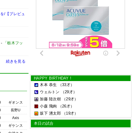
を/【プレビュ
-
「栃木フッ
続きを見る
HAPPY BIRTHDAY !
木本 恭生
（33才）
ウェルトン
（29才）
加藤 陸次樹
（29才）
0
ギオンス
小森 飛絢
（26才）
0
長野U
坂下 湧太郎
（19才）
0
Axis
本日の試合
0
ギケンス