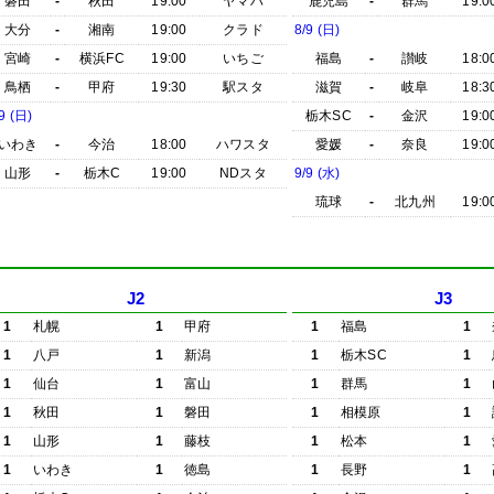
磐田
-
秋田
19:00
ヤマハ
鹿児島
-
群馬
19:0
大分
-
湘南
19:00
クラド
8/9 (日)
宮崎
-
横浜FC
19:00
いちご
福島
-
讃岐
18:0
鳥栖
-
甲府
19:30
駅スタ
滋賀
-
岐阜
18:3
9 (日)
栃木SC
-
金沢
19:0
いわき
-
今治
18:00
ハワスタ
愛媛
-
奈良
19:0
山形
-
栃木C
19:00
NDスタ
9/9 (水)
琉球
-
北九州
19:0
J2
J3
1
札幌
1
甲府
1
福島
1
1
八戸
1
新潟
1
栃木SC
1
1
仙台
1
富山
1
群馬
1
1
秋田
1
磐田
1
相模原
1
1
山形
1
藤枝
1
松本
1
1
いわき
1
徳島
1
長野
1