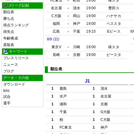
FC東京
-
町田
19:00
味スタ
Jリーグ記録
名古屋
-
清水
19:00
豊田ス
順位表
C大阪
-
岡山
19:00
ハナサカ
勝ち点
福岡
-
神戸
19:00
ベススタ
得点ランキング
広島
-
千葉
19:15
Eピース
8/
得失点
年齢構成
8/9 (日)
星取表
東京V
-
川崎
18:00
味スタ
キーワード
長崎
-
京都
19:00
ピースタ
プレスリリース
ニュース
順位表
ブログ
データ・その他
J1
ダウンロード
1
鹿島
1
清水
toto
1
水戸
1
名古屋
試合
選手
1
浦和
1
京都
1
千葉
1
G大阪
1
柏
1
C大阪
1
FC東京
1
神戸