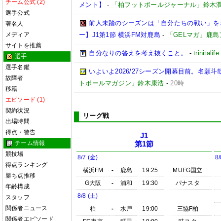
チーム公式 (2)
メント】
-
「柏フットボールジャーナル」鈴木
選手公式
前人未踏のシーズンは「自分たちの戦い」を
著名人
メディア
ー】J1第1節 横浜FM対鹿島
-
「GELマガ」鹿
サイトを推薦
自分なりの答えを考え抜くこと。
-
trinitalife
選手
選手名鑑
いよいよ2026/27シーズン開幕目前。名願斗
故障者
トボールマガジン」鈴木康浩
-
20時
移籍
エピソード (1)
契約状況
リーグ戦
出場時間
得点・警告
J1
チーム情報
第1節
競技場
8/7 (金)
8/
得点ランキング
横浜FM
-
鹿島
19:25
MUFG国立
勝ち点推移
G大阪
-
浦和
19:30
パナスタ
年齢構成
8/8 (土)
スタッフ
関係者ニュース
柏
-
水戸
19:00
三協F柏
関係者エピソード