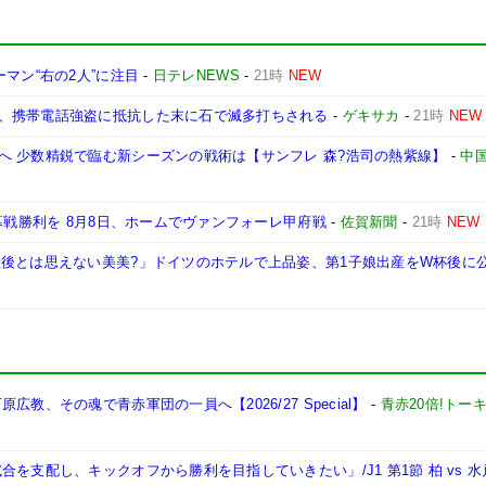
マン“右の2人”に注目
-
日テレNEWS
-
21時
NEW
、携帯電話強盗に抵抗した末に石で滅多打ちされる
-
ゲキサカ
-
21時
NEW
へ 少数精鋭で臨む新シーズンの戦術は【サンフレ 森?浩司の熱紫線】
-
中
幕戦勝利を 8月8日、ホームでヴァンフォーレ甲府戦
-
佐賀新聞
-
21時
NEW
産後とは思えない美美?」ドイツのホテルで上品姿、第1子娘出産をW杯後に
教、その魂で青赤軍団の一員へ【2026/27 Special】
-
青赤20倍!トー
を支配し、キックオフから勝利を目指していきたい」/J1 第1節 柏 vs 