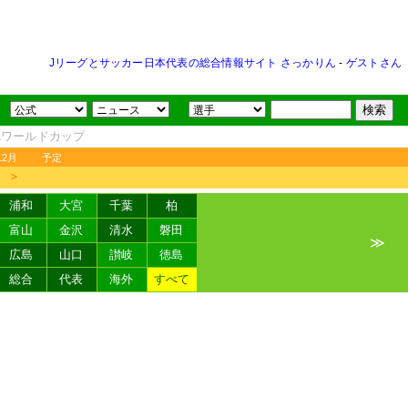
Jリーグとサッカー日本代表の総合情報サイト さっかりん
-
ゲストさん
FAワールドカップ
12月
予定
＞
浦和
大宮
千葉
柏
富山
金沢
清水
磐田
≫
広島
山口
讃岐
徳島
総合
代表
海外
すべて