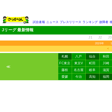
試合速報
ニュース
プレスリリース
ランキング
故障者
Jリーグ 最新情報
J1
J2
J3
2026年
＜
札幌
八戸
仙台
秋田
FC東京
東京V
町田
川崎
≪
藤枝
名古屋
岐阜
滋賀
愛媛
今治
高知
福岡