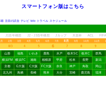
スマートフォン版はこちら
移籍
注目の試合
テレビ
toto
トラベル
スケジュール
J1百年構想
J2・J3百年構想
Jカップ
天皇杯
ACL
FI
8月
1月
2月
3月
4月
5月
6月
7月
9月
10月
11月
6
8/3
4
5
7
8
9
山形
福島
いわき
鹿島
水戸
栃木SC
栃木C
群馬
横浜FM
横浜FC
湘南
相模原
甲府
松本
長野
新潟
京都
G大阪
C大阪
FC大阪
奈良
神戸
鳥取
岡山
北九州
鳥栖
長崎
熊本
大分
宮崎
鹿児島
琉球