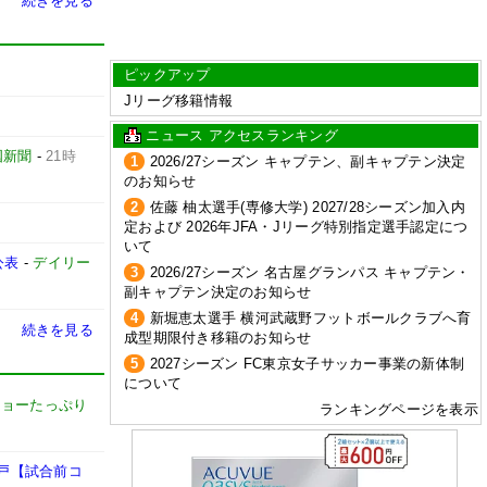
続きを見る
ピックアップ
Jリーグ移籍情報
ニュース アクセスランキング
国新聞
-
21時
1
2026/27シーズン キャプテン、副キャプテン決定
のお知らせ
2
佐藤 柚太選手(専修大学) 2027/28シーズン加入内
定および 2026年JFA・Jリーグ特別指定選手認定につ
いて
公表
-
デイリー
3
2026/27シーズン 名古屋グランパス キャプテン・
副キャプテン決定のお知らせ
4
新堀恵太選手 横河武蔵野フットボールクラブへ育
続きを見る
成型期限付き移籍のお知らせ
5
2027シーズン FC東京女子サッカー事業の新体制
について
キョーたっぷり
ランキングページを表示
水戸【試合前コ