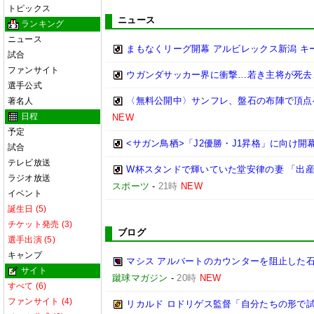
トピックス
ニュース
ランキング
ニュース
まもなくリーグ開幕 アルビレックス新潟 キー
試合
ファンサイト
ウガンダサッカー界に衝撃…若き主将が死去
選手公式
〈無料公開中〉サンフレ、盤石の布陣で頂点
著名人
日程
NEW
予定
<サガン鳥栖>「J2優勝・J1昇格」に向け開
試合
テレビ放送
W杯スタンドで輝いていた堂安律の妻 「出
ラジオ放送
スポーツ
-
21時
NEW
イベント
誕生日 (5)
チケット発売 (3)
ブログ
選手出演 (5)
キャンプ
マシス アルバートのカウンターを阻止した石原広
サイト
蹴球マガジン
-
20時
NEW
すべて (6)
ファンサイト (4)
リカルド ロドリゲス監督「自分たちの形で試合