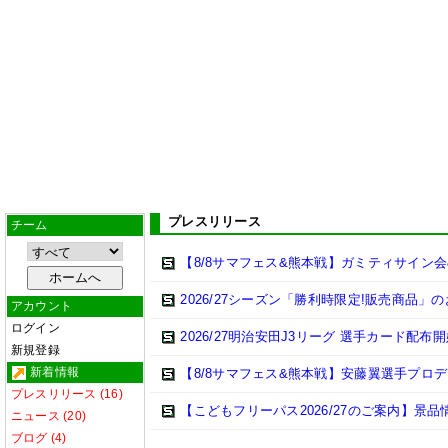
プレスリリース
チーム
【8/8サマフェス&熊本戦】ガミティサイン
2026/27シーズン「勝利時限定!販売商品」
アカウント
ログイン
2026/27明治安田J3リーグ 選手カード配布
新規登録
新着情報
【8/8サマフェス&熊本戦】安藤翼選手プロデュ
プレスリリース (16)
【こどもフリーパス2026/27のご案内】景品
ニュース (20)
ブログ (4)