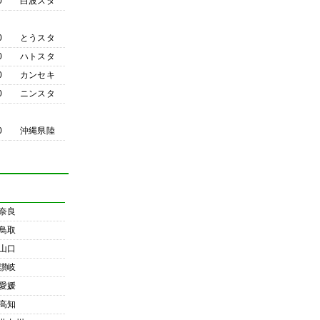
0
白波スタ
0
とうスタ
0
ハトスタ
0
カンセキ
0
ニンスタ
0
沖縄県陸
奈良
鳥取
山口
讃岐
愛媛
高知