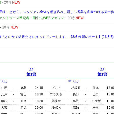
潤
-
20時
NEW
示すことから。スタジアム全体を巻き込み、新しい鹿島を印象づける第一歩
島アントラーズ番記者・田中滋WEBマガジン
-
20時
NEW
-
20時
NEW
哉「とにかく結果だけに拘ってプレーします」【8/6 練習レポート】(26.8.6)
J2
J3
第1節
第1節
8 (土)
8/8 (土)
札幌
-
徳島
14:45
プレド
相模原
-
熊本
18:0
八戸
-
富山
18:30
プラスタ
長野
-
山口
18:0
藤枝
-
仙台
18:30
藤枝サ
鳥取
-
FC大阪
19:0
大宮
-
新潟
19:00
NACK
高知
-
松本
19:0