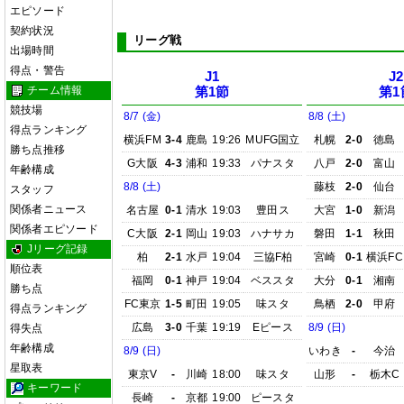
エピソード
契約状況
リーグ戦
出場時間
得点・警告
J1
J2
チーム情報
第1節
第1
競技場
8/7 (金)
8/8 (土)
得点ランキング
横浜FM
3-4
鹿島
19:26
MUFG国立
札幌
2-0
徳島
勝ち点推移
G大阪
4-3
浦和
19:33
パナスタ
八戸
2-0
富山
年齢構成
8/8 (土)
藤枝
2-0
仙台
スタッフ
関係者ニュース
名古屋
0-1
清水
19:03
豊田ス
大宮
1-0
新潟
関係者エピソード
C大阪
2-1
岡山
19:03
ハナサカ
磐田
1-1
秋田
Jリーグ記録
柏
2-1
水戸
19:04
三協F柏
宮崎
0-1
横浜FC
順位表
福岡
0-1
神戸
19:04
ベススタ
大分
0-1
湘南
勝ち点
FC東京
1-5
町田
19:05
味スタ
鳥栖
2-0
甲府
得点ランキング
広島
3-0
千葉
19:19
Eピース
8/9 (日)
得失点
年齢構成
8/9 (日)
いわき
-
今治
星取表
東京V
-
川崎
18:00
味スタ
山形
-
栃木C
キーワード
長崎
-
京都
19:00
ピースタ