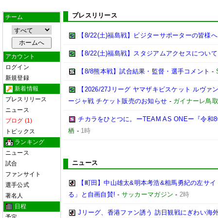
プレスリリース
チーム
【8/22(土)福島戦】ビジターサポーターの皆様へ
【8/22(土)福島戦】スタジアムアクセスについて
アカウント
ログイン
【8/8熊本戦】試合結果・監督・選手コメント
-
新規登録
新着情報
【2026/27Jリーグ ヤマザキビスケット ルヴァン
プレスリリース
ージャ戦 チケット販売のお知らせ
-
ガイナーレ鳥
ニュース
チカラをひとつに。ーTEAM AS ONEー『令
ブログ (1)
栖
-
1時
トピックス
ランキング
ニュース
ニュース
試合
ファンサイト
【町田】中山雄太&明本考浩&相馬勇紀の左サイ
選手公式
る」と自画自賛!
-
サッカーマガジン
-
2時
著名人
日程
Jリーグ、香港ファン誘う 訪日観戦にぎわい海
予定