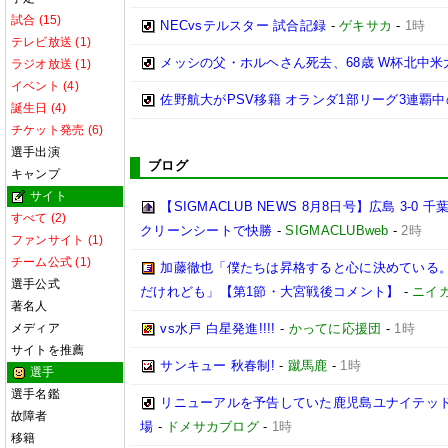
試合 (15)
NECvsテルスター 試合記録
-
ゲキサカ
-
1時
テレビ放送 (1)
メッシの父・ホルヘさん死去、68歳 W杯北中
ラジオ放送 (1)
イベント (4)
佐野航大がPSV移籍 オランダ1部リーグ3連覇
誕生日 (4)
チケット発売 (6)
選手出演
ブログ
キャンプ
サイト
【SIGMACLUB NEWS 8月8日号】広島 3
すべて (2)
クリーンシートで快勝
-
SIGMACLUBweb
-
2時
ファンサイト (1)
チーム公式 (1)
加藤徹也「僕たちは昇格すると心に決めている
選手公式
だけれども」【第1節・大宮戦後コメント】
-
ニイ
著名人
メディア
vs水戸 白星発進!!!!
-
かってに応援団
-
1時
サイトを推薦
サンキュー 秋春制!
-
蹴馬鹿
-
1時
選手
選手名鑑
リニューアルを予告していた鹿児島ユナイテッド
故障者
場
-
ドメサカブログ
-
1時
移籍