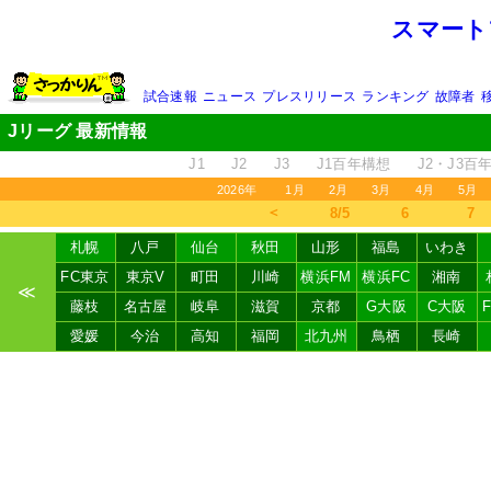
スマート
試合速報
ニュース
プレスリリース
ランキング
故障者
Jリーグ 最新情報
J1
J2
J3
J1百年構想
J2・J3百
2026年
1月
2月
3月
4月
5月
＜
8/5
6
7
札幌
八戸
仙台
秋田
山形
福島
いわき
FC東京
東京V
町田
川崎
横浜FM
横浜FC
湘南
≪
藤枝
名古屋
岐阜
滋賀
京都
G大阪
C大阪
愛媛
今治
高知
福岡
北九州
鳥栖
長崎