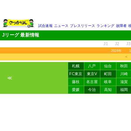
試合速報
ニュース
プレスリリース
ランキング
故障者
Jリーグ 最新情報
J1
J2
J3
2026年
＜
札幌
八戸
仙台
秋田
FC東京
東京V
町田
川崎
≪
藤枝
名古屋
岐阜
滋賀
愛媛
今治
高知
福岡