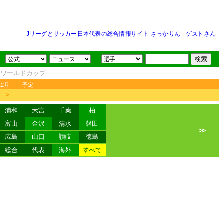
Jリーグとサッカー日本代表の総合情報サイト さっかりん
-
ゲストさん
FAワールドカップ
12月
予定
＞
浦和
大宮
千葉
柏
富山
金沢
清水
磐田
≫
広島
山口
讃岐
徳島
総合
代表
海外
すべて