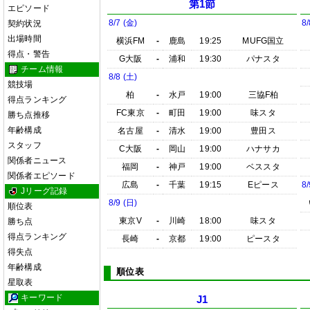
第1節
エピソード
8/7 (金)
8/
契約状況
出場時間
横浜FM
-
鹿島
19:25
MUFG国立
得点・警告
G大阪
-
浦和
19:30
パナスタ
チーム情報
8/8 (土)
競技場
柏
-
水戸
19:00
三協F柏
得点ランキング
FC東京
-
町田
19:00
味スタ
勝ち点推移
年齢構成
名古屋
-
清水
19:00
豊田ス
スタッフ
C大阪
-
岡山
19:00
ハナサカ
関係者ニュース
福岡
-
神戸
19:00
ベススタ
関係者エピソード
広島
-
千葉
19:15
Eピース
8/
Jリーグ記録
8/9 (日)
順位表
東京V
-
川崎
18:00
味スタ
勝ち点
得点ランキング
長崎
-
京都
19:00
ピースタ
得失点
年齢構成
順位表
星取表
キーワード
J1