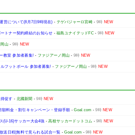
運営について(8月7日9時現在)
-
テゲバジャーロ宮崎
-
9時
NEW
パートナー契約締結のお知らせ
-
福島ユナイテッドFC
-
9時
NEW
ノ岡山
-
9時
NEW
ー教室 参加者募集!
-
ファジアーノ岡山
-
9時
NEW
ャルフットボール 参加者募集!
-
ファジアーノ岡山
-
9時
NEW
取得促す
-
北國新聞
-
9時
NEW
法|月額料金・割引キャンペーン・登録手順
-
Goal.com
-
9時
NEW
U-16)サッカー大会4強
-
高校サッカードットコム
-
9時
NEW
ビ放送日程|無料で見られる試合一覧
-
Goal.com
-
9時
NEW