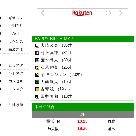
0
ギオンス
0
長野U
0
Axis
HAPPY BIRTHDAY !
0
ギケンス
大崎 玲央
（35才）
0
白波スタ
村上 昌謙
（34才）
荒木 隼人
（30才）
0
とうスタ
石尾 陸登
（25才）
0
ハトスタ
イ ヨンジュン
（20才）
0
カンセキ
大藤 颯太
（19才）
0
ニンスタ
古賀 竣
（19才）
田中 希和
（19才）
0
沖縄県陸
本日の試合
J1
横浜FM
19:25
鹿島
G大阪
19:30
浦和