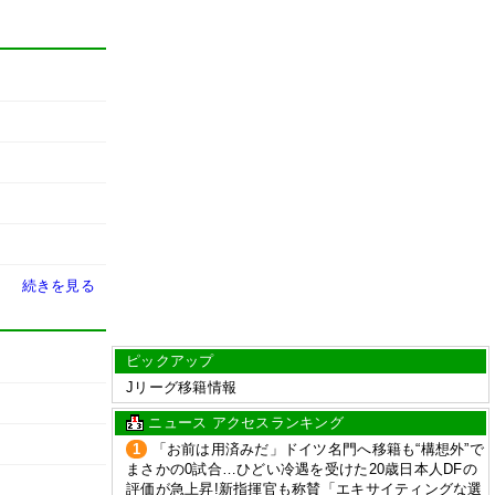
続きを見る
ピックアップ
Jリーグ移籍情報
ニュース アクセスランキング
1
「お前は用済みだ」ドイツ名門へ移籍も“構想外”で
まさかの0試合…ひどい冷遇を受けた20歳日本人DFの
評価が急上昇!新指揮官も称賛「エキサイティングな選