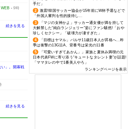
手だ」
WEB
-
9時
2
激震!韓国サッカー協会が15年前にW杯予選などで
「外国人審判を性的接待し...
3
「マジの女神かよ」サッカー通女優が満を持して
続きを見る
大解禁した“純白ランジェリー”姿にファン騒然!「おや
珍しくセクシー」「破壊力が凄すぎた」
4
「目標はヤマル」バルサ11歳日本人が昇格へ…昨
季は衝撃の13G11A、背番号は栄光の11番
5
「可愛いすぎてあかん」」家族と夏休み満喫の元
日本代表FWに寄り添う“キュートなタレント妻”が話題!
「ママタレの中で1番美人やろ」
ない」。開幕戦
ランキングページを表示
時
続きを見る