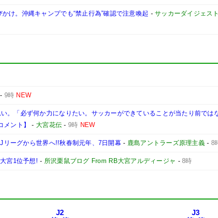
かけ。沖縄キャンプでも“禁止行為”確認で注意喚起
-
サッカーダイジェスト
-
9時
NEW
思い。「必ず何か力になりたい。サッカーができていることが当たり前では
コメント】
-
大宮花伝
-
9時
NEW
代Jリーグから世界へ!!秋春制元年、7日開幕
-
鹿島アントラーズ原理主義
-
8
大宮1位予想!
-
所沢栗鼠ブログ From RB大宮アルディージャ
-
8時
J2
J3