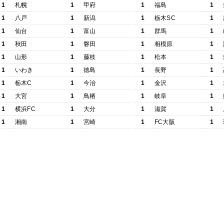
1
札幌
1
甲府
1
福島
1
1
八戸
1
新潟
1
栃木SC
1
1
仙台
1
富山
1
群馬
1
1
秋田
1
磐田
1
相模原
1
1
山形
1
藤枝
1
松本
1
1
いわき
1
徳島
1
長野
1
1
栃木C
1
今治
1
金沢
1
1
大宮
1
鳥栖
1
岐阜
1
1
横浜FC
1
大分
1
滋賀
1
1
湘南
1
宮崎
1
FC大阪
1