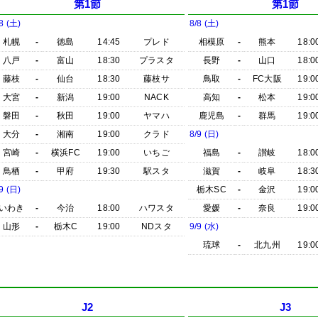
第1節
第1節
8 (土)
8/8 (土)
札幌
-
徳島
14:45
プレド
相模原
-
熊本
18:0
八戸
-
富山
18:30
プラスタ
長野
-
山口
18:0
藤枝
-
仙台
18:30
藤枝サ
鳥取
-
FC大阪
19:0
大宮
-
新潟
19:00
NACK
高知
-
松本
19:0
磐田
-
秋田
19:00
ヤマハ
鹿児島
-
群馬
19:0
大分
-
湘南
19:00
クラド
8/9 (日)
宮崎
-
横浜FC
19:00
いちご
福島
-
讃岐
18:0
鳥栖
-
甲府
19:30
駅スタ
滋賀
-
岐阜
18:3
9 (日)
栃木SC
-
金沢
19:0
いわき
-
今治
18:00
ハワスタ
愛媛
-
奈良
19:0
山形
-
栃木C
19:00
NDスタ
9/9 (水)
琉球
-
北九州
19:0
J2
J3