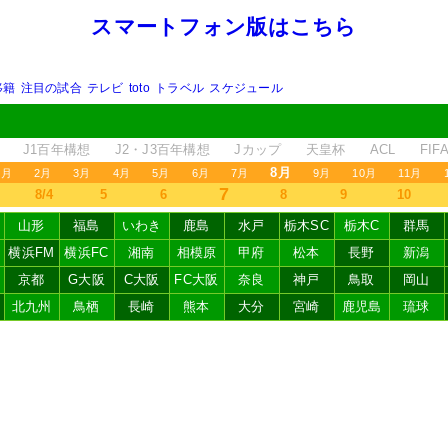
スマートフォン版はこちら
移籍
注目の試合
テレビ
toto
トラベル
スケジュール
J1百年構想
J2・J3百年構想
Jカップ
天皇杯
ACL
FI
8月
1月
2月
3月
4月
5月
6月
7月
9月
10月
11月
7
8/4
5
6
8
9
10
山形
福島
いわき
鹿島
水戸
栃木SC
栃木C
群馬
横浜FM
横浜FC
湘南
相模原
甲府
松本
長野
新潟
京都
G大阪
C大阪
FC大阪
奈良
神戸
鳥取
岡山
北九州
鳥栖
長崎
熊本
大分
宮崎
鹿児島
琉球