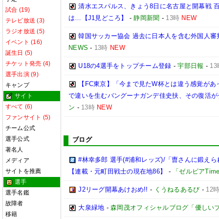
清水エスパルス、きょう8日に名古屋と開幕戦 
試合 (19)
は…【J1見どころ】
-
静岡新聞
-
13時
NEW
テレビ放送 (3)
ラジオ放送 (5)
韓国サッカー協会 過去に日本人を含む外国人審
イベント (16)
NEWS
-
13時
NEW
誕生日 (5)
チケット発売 (4)
U18の4選手をトップチーム登録
-
宇部日報
-
13
選手出演 (9)
【FC東京】「今まで見たW杯とは違う感覚があ
キャンプ
で違いを生むバングーナガンデ佳史扶、その復活が
サイト
すべて (6)
ン
-
13時
NEW
ファンサイト (5)
チーム公式
選手公式
ブログ
著名人
#林幸多郎 選手(#浦和レッズ)/「曺さんに鍛
メディア
サイトを推薦
【連載・元町田戦士の現在地86】
-
「ゼルビアTim
選手
J2リーグ開幕あけおめ!!
-
くうねるあるび
-
12
選手名鑑
故障者
大泉緑地
-
森岡茂オフィシャルブログ「優しいブログ」
移籍