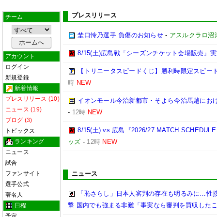
プレスリリース
チーム
埜口怜乃選手 負傷のお知らせ
-
アスルクラロ沼
8/15(土)広島戦「シーズンチケット会場販売」実
アカウント
ログイン
【トリニータスピードくじ】勝利時限定スピー
新規登録
時
NEW
新着情報
プレスリリース (10)
イオンモール今治新都市・そよら今治馬越にお
ニュース (19)
-
12時
NEW
ブログ (3)
8/15(土) vs 広島『2026/27 MATCH SC
トピックス
ランキング
ッズ
-
12時
NEW
ニュース
試合
ファンサイト
ニュース
選手公式
「恥さらし」日本人審判の存在も明るみに…性
著名人
撃 国内でも強まる非難「事実なら審判を買収した
日程
予定