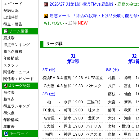
エピソード
2026/27 J1第1節 横浜FMvs鹿島戦
-
鹿島の空は
契約状況
迷惑メール 『商品のお買い上げ品受取可能な預
出場時間
もしれない
-
12時
NEW
得点・警告
チーム情報
競技場
リーグ戦
得点ランキング
勝ち点推移
J1
J2
年齢構成
第1節
第1
スタッフ
8/7 (金)
8/8 (土)
関係者ニュース
横浜FM
3-4
鹿島
19:26
MUFG国立
札幌
-
徳島
1
関係者エピソード
Jリーグ記録
G大阪
4-3
浦和
19:33
パナスタ
八戸
-
富山
1
順位表
8/8 (土)
藤枝
-
仙台
1
勝ち点
柏
-
水戸
19:00
三協F柏
大宮
-
新潟
1
得点ランキング
FC東京
-
町田
19:00
味スタ
磐田
-
秋田
1
得失点
名古屋
-
清水
19:00
豊田ス
大分
-
湘南
1
年齢構成
C大阪
-
岡山
19:00
ハナサカ
宮崎
-
横浜FC
1
星取表
キーワード
福岡
-
神戸
19:00
ベススタ
鳥栖
-
甲府
1