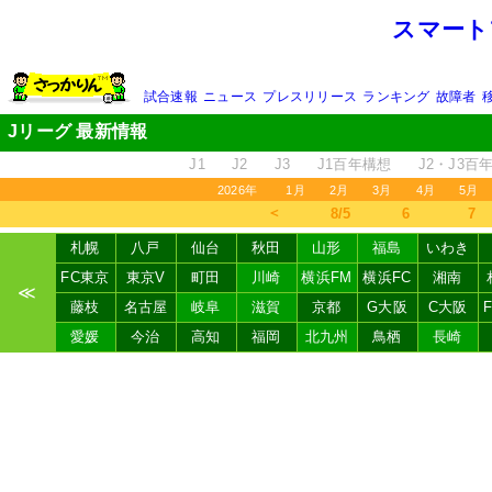
スマート
試合速報
ニュース
プレスリリース
ランキング
故障者
Jリーグ 最新情報
J1
J2
J3
J1百年構想
J2・J3百
2026年
1月
2月
3月
4月
5月
＜
8/5
6
7
札幌
八戸
仙台
秋田
山形
福島
いわき
FC東京
東京V
町田
川崎
横浜FM
横浜FC
湘南
≪
藤枝
名古屋
岐阜
滋賀
京都
G大阪
C大阪
愛媛
今治
高知
福岡
北九州
鳥栖
長崎