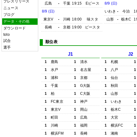
プレスリリース
広島
-
千葉
19:15
Eピース
8/9 (日)
ニュース
8/9 (日)
いわき
-
今治
1
ブログ
東京V
-
川崎
18:00
味スタ
山形
-
栃木C
1
データ・その他
長崎
-
京都
19:00
ピースタ
ダウンロード
toto
試合
順位表
選手
J1
J2
1
鹿島
1
清水
1
札幌
1
1
水戸
1
名古屋
1
八戸
1
1
浦和
1
京都
1
仙台
1
1
千葉
1
G大阪
1
秋田
1
1
柏
1
C大阪
1
山形
1
1
FC東京
1
神戸
1
いわき
1
1
東京V
1
岡山
1
栃木C
1
1
町田
1
広島
1
大宮
1
1
川崎
1
福岡
1
横浜FC
1
1
横浜FM
1
長崎
1
湘南
1