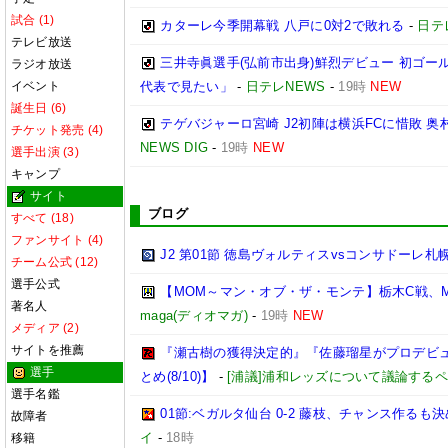
試合 (1)
カターレ今季開幕戦 八戸に0対2で敗れる
-
日テ
テレビ放送
三井寺眞選手(弘前市出身)鮮烈デビュー 初ゴー
ラジオ放送
イベント
代表で見たい」
-
日テレNEWS
-
19時
NEW
誕生日 (6)
テゲバジャーロ宮崎 J2初陣は横浜FCに惜敗 
チケット発売 (4)
NEWS DIG
-
19時
NEW
選手出演 (3)
キャンプ
サイト
ブログ
すべて (18)
ファンサイト (4)
J2 第01節 徳島ヴォルティスvsコンサドーレ札
チーム公式 (12)
選手公式
【MOM～マン・オブ・ザ・モンテ】栃木C戦、
著名人
maga(ディオマガ)
-
19時
NEW
メディア (2)
サイトを推薦
『瀬古樹の獲得決定的』『佐藤瑠星がプロデビュ
選手
とめ(8/10)】
-
[浦議]浦和レッズについて議論する
選手名鑑
01節:ベガルタ仙台 0-2 藤枝、チャンス作るも
故障者
イ
-
18時
移籍