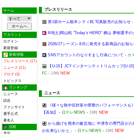
プレスリリース
チーム
第1節ホーム栃木シティ戦 写真販売のお知らせ
8/8(土)岡山戦 ”Today's HERO” 横山 夢樹選
アカウント
ログイン
2026/27シーズン 8月に発売する新商品のお知ら
新規登録
新着情報
SNSアカウントのなりすまし行為について
-
カ
プレスリリース (17)
【U-15】JCYインターシティトリムカップ(U-15
ニュース (21)
FC
-
19時
NEW
ブログ (3)
トピックス
ランキング
ニュース
ニュース
試合
《様々な熱中症対策や県警のパフォーマンスも》 
ファンサイト
【高知】
-
日テレNEWS
-
19時
NEW
選手公式
著名人
から揚げを熊本の被災地に 中津市の専門店が八
日程
か出来ないかと」
-
日テレNEWS
-
19時
NEW
予定