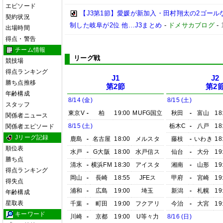
エピソード
【J3第1節】愛媛が新加入・田村翔太の2ゴール
契約状況
制した岐阜が2位 他…J3まとめ
-
ドメサカブログ
-
出場時間
得点・警告
チーム情報
リーグ戦
競技場
得点ランキング
J1
J2
勝ち点推移
第2節
第2
年齢構成
8/14 (金)
8/15 (土)
スタッフ
東京V
-
柏
19:00
MUFG国立
秋田
-
富山
18
関係者ニュース
8/15 (土)
栃木C
-
八戸
18
関係者エピソード
Jリーグ記録
鹿島
-
名古屋
18:00
メルスタ
藤枝
-
いわき
18
順位表
水戸
-
G大阪
18:00
水戸信ス
仙台
-
大分
19
勝ち点
清水
-
横浜FM
18:30
アイスタ
湘南
-
山形
19
得点ランキング
岡山
-
長崎
18:55
JFEス
甲府
-
宮崎
19
得失点
浦和
-
広島
19:00
埼玉
新潟
-
札幌
19
年齢構成
星取表
千葉
-
町田
19:00
フクアリ
今治
-
大宮
19
キーワード
川崎
-
京都
19:00
U等々力
8/16 (日)