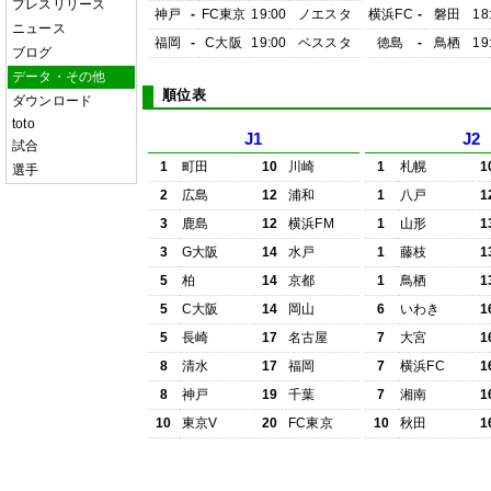
プレスリリース
神戸
-
FC東京
19:00
ノエスタ
横浜FC
-
磐田
18
ニュース
福岡
-
C大阪
19:00
ベススタ
徳島
-
鳥栖
19
ブログ
データ・その他
順位表
ダウンロード
toto
J1
J2
試合
1
町田
10
川崎
1
札幌
1
選手
2
広島
12
浦和
1
八戸
1
3
鹿島
12
横浜FM
1
山形
1
3
G大阪
14
水戸
1
藤枝
1
5
柏
14
京都
1
鳥栖
1
5
C大阪
14
岡山
6
いわき
1
5
長崎
17
名古屋
7
大宮
1
8
清水
17
福岡
7
横浜FC
1
8
神戸
19
千葉
7
湘南
1
10
東京V
20
FC東京
10
秋田
1