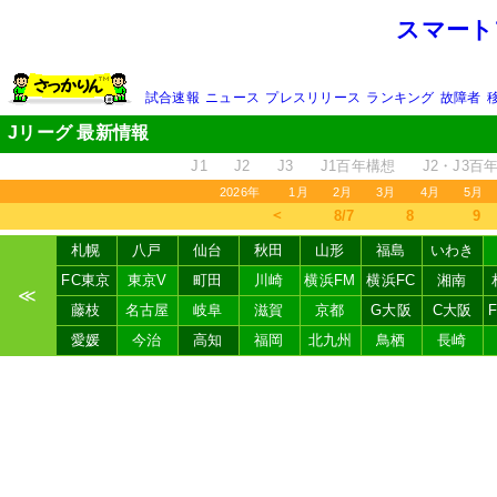
スマート
試合速報
ニュース
プレスリリース
ランキング
故障者
Jリーグ 最新情報
J1
J2
J3
J1百年構想
J2・J3百
2026年
1月
2月
3月
4月
5月
＜
8/7
8
9
札幌
八戸
仙台
秋田
山形
福島
いわき
FC東京
東京V
町田
川崎
横浜FM
横浜FC
湘南
≪
藤枝
名古屋
岐阜
滋賀
京都
G大阪
C大阪
愛媛
今治
高知
福岡
北九州
鳥栖
長崎