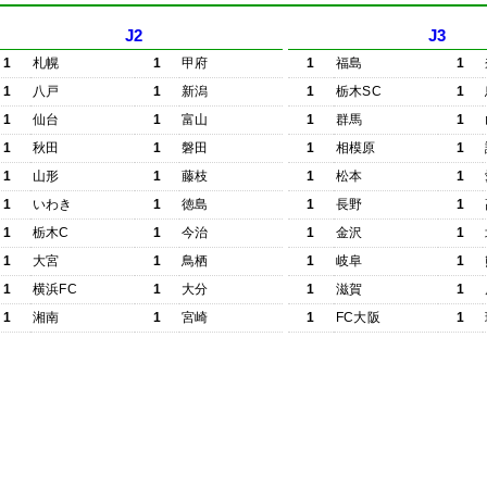
J2
J3
1
札幌
1
甲府
1
福島
1
1
八戸
1
新潟
1
栃木SC
1
1
仙台
1
富山
1
群馬
1
1
秋田
1
磐田
1
相模原
1
1
山形
1
藤枝
1
松本
1
1
いわき
1
徳島
1
長野
1
1
栃木C
1
今治
1
金沢
1
1
大宮
1
鳥栖
1
岐阜
1
1
横浜FC
1
大分
1
滋賀
1
1
湘南
1
宮崎
1
FC大阪
1