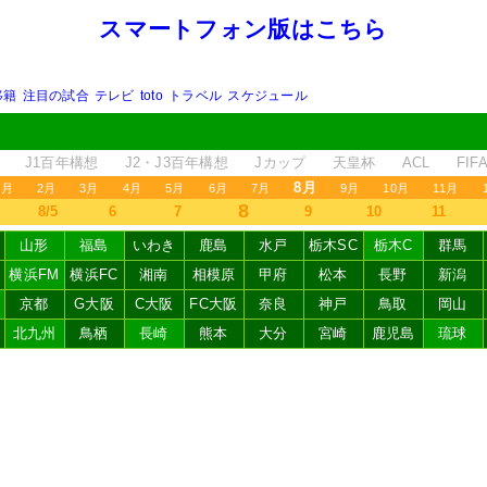
スマートフォン版はこちら
移籍
注目の試合
テレビ
toto
トラベル
スケジュール
J1百年構想
J2・J3百年構想
Jカップ
天皇杯
ACL
FI
8月
1月
2月
3月
4月
5月
6月
7月
9月
10月
11月
8
8/5
6
7
9
10
11
山形
福島
いわき
鹿島
水戸
栃木SC
栃木C
群馬
横浜FM
横浜FC
湘南
相模原
甲府
松本
長野
新潟
京都
G大阪
C大阪
FC大阪
奈良
神戸
鳥取
岡山
北九州
鳥栖
長崎
熊本
大分
宮崎
鹿児島
琉球