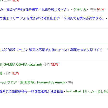
D
-
10時
NEW
ッカー協会が即時辞任を要求「役割を終えるべき」
-
ゲキサカ
-
10時
NEW
で生まれた“ニアぶち抜き弾”に称賛止まず!「何回見ても技術点高すぎる」
始まる2026/27シーズン 緊張と高揚感を胸にアビスパ福岡が未来を切り拓く
-
「
MBA OSAKA dataland)
-
9時
NEW
漫
-
9時
NEW
ルブログ「魁!西野塾」Powered by Ameba
-
9時
審判員に性的接待か…韓国放送局が独占報道
-
footballnet【サッカーまとめ