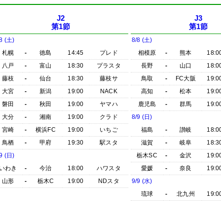
J2
J3
第1節
第1節
8 (土)
8/8 (土)
札幌
-
徳島
14:45
プレド
相模原
-
熊本
18:0
八戸
-
富山
18:30
プラスタ
長野
-
山口
18:0
藤枝
-
仙台
18:30
藤枝サ
鳥取
-
FC大阪
19:0
大宮
-
新潟
19:00
NACK
高知
-
松本
19:0
磐田
-
秋田
19:00
ヤマハ
鹿児島
-
群馬
19:0
大分
-
湘南
19:00
クラド
8/9 (日)
宮崎
-
横浜FC
19:00
いちご
福島
-
讃岐
18:0
鳥栖
-
甲府
19:30
駅スタ
滋賀
-
岐阜
18:3
9 (日)
栃木SC
-
金沢
19:0
いわき
-
今治
18:00
ハワスタ
愛媛
-
奈良
19:0
山形
-
栃木C
19:00
NDスタ
9/9 (水)
琉球
-
北九州
19:0