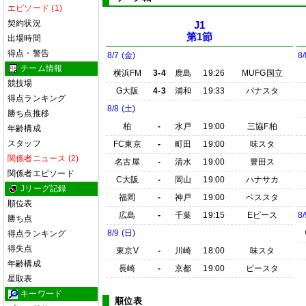
エピソード (1)
契約状況
J1
第1節
出場時間
得点・警告
8/7 (金)
8/
チーム情報
横浜FM
3-4
鹿島
19:26
MUFG国立
競技場
G大阪
4-3
浦和
19:33
パナスタ
得点ランキング
8/8 (土)
勝ち点推移
柏
-
水戸
19:00
三協F柏
年齢構成
スタッフ
FC東京
-
町田
19:00
味スタ
関係者ニュース (2)
名古屋
-
清水
19:00
豊田ス
関係者エピソード
C大阪
-
岡山
19:00
ハナサカ
Jリーグ記録
福岡
-
神戸
19:00
ベススタ
順位表
広島
-
千葉
19:15
Eピース
8/
勝ち点
8/9 (日)
得点ランキング
得失点
東京V
-
川崎
18:00
味スタ
年齢構成
長崎
-
京都
19:00
ピースタ
星取表
キーワード
順位表