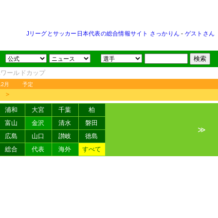
Jリーグとサッカー日本代表の総合情報サイト さっかりん
-
ゲストさん
FAワールドカップ
12月
予定
＞
浦和
大宮
千葉
柏
富山
金沢
清水
磐田
≫
広島
山口
讃岐
徳島
総合
代表
海外
すべて