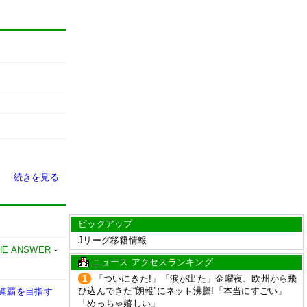
続きを見る
ピックアップ
Jリーグ移籍情報
HE ANSWER
-
ニュース アクセスランキング
1
「ついにきた!」「涙が出た」金曜夜、欧州から飛
び込んできた“朗報”にネット沸騰!「本当にすごい」
「連覇を目指す
「めっちゃ嬉しい」