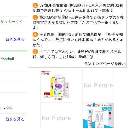
2
39歳DF長友佑都 現役続行! FC東京と再契約 J1初
制覇で恩返し誓う 今日ホーム町田戦で正式表明
3
横浜Mの超新星MF三井寺を育てた街クラブの存在
-
サッカーダイ
財前宣之氏が見抜いた才能「この世代で一番うまい
よ」
4
王者鹿島、劇的4-3大逆転で開幕白星! 「相手が知
続きを見る
念くんで…」失点に悔いも鈴木優磨「底力があると示
せた」
5
「ここでは言わない」鹿島FW吉田湊海のJ1開幕
戦、悔しさ口にした18歳に柴崎岳は…
football
ランキングページを表示
】
-
9時
続きを見る