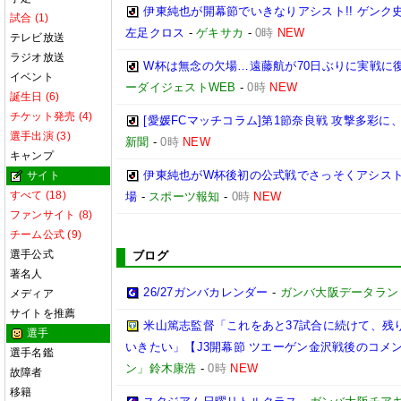
伊東純也が開幕節でいきなりアシスト!! ゲン
試合 (1)
左足クロス
-
ゲキサカ
-
0時
NEW
テレビ放送
ラジオ放送
W杯は無念の欠場…遠藤航が70日ぶりに実戦に復
イベント
ーダイジェストWEB
-
0時
NEW
誕生日 (6)
チケット発売 (4)
[愛媛FCマッチコラム]第1節奈良戦 攻撃多彩
選手出演 (3)
新聞
-
0時
NEW
キャンプ
伊東純也がW杯後初の公式戦でさっそくアシスト
サイト
すべて (18)
場
-
スポーツ報知
-
0時
NEW
ファンサイト (8)
チーム公式 (9)
選手公式
ブログ
著名人
26/27ガンバカレンダー
-
ガンバ大阪データランド(GA
メディア
サイトを推薦
米山篤志監督「これをあと37試合に続けて、残
選手
いきたい」【J3開幕節 ツエーゲン金沢戦後のコメント】(
選手名鑑
ン」鈴木康浩
-
0時
NEW
故障者
移籍