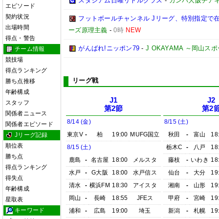
スタジアム日曜リトルクラス
-
ガンバ大阪チア
エピソード
契約状況
フットボールチャンネル Jリーグ、特別指定で
出場時間
ーズ原理主義
-
0時
NEW
得点・警告
がんばれ!ニッポン79
-
J OKAYAMA ～岡山
チーム情報
競技場
得点ランキング
リーグ戦
勝ち点推移
年齢構成
J1
J2
スタッフ
第2節
第2
関係者ニュース
8/14 (金)
8/15 (土)
関係者エピソード
東京V
-
柏
19:00
MUFG国立
秋田
-
富山
18
Jリーグ記録
順位表
8/15 (土)
栃木C
-
八戸
18
勝ち点
鹿島
-
名古屋
18:00
メルスタ
藤枝
-
いわき
18
得点ランキング
水戸
-
G大阪
18:00
水戸信ス
仙台
-
大分
19
得失点
清水
-
横浜FM
18:30
アイスタ
湘南
-
山形
19
年齢構成
岡山
-
長崎
18:55
JFEス
甲府
-
宮崎
19
星取表
キーワード
浦和
-
広島
19:00
埼玉
新潟
-
札幌
19