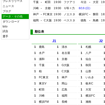
プレスリリース
千葉
-
町田
19:00
フクアリ
今治
-
大宮
19
ニュース
川崎
-
京都
19:00
U等々力
8/16 (日)
ブログ
神戸
-
FC東京
19:00
ノエスタ
横浜FC
-
磐田
18
データ・その他
福岡
-
C大阪
19:00
ベススタ
徳島
-
鳥栖
19
ダウンロード
toto
試合
順位表
選手
J1
J2
1
鹿島
1
清水
1
札幌
1
水戸
1
名古屋
1
八戸
1
浦和
1
京都
1
仙台
1
千葉
1
G大阪
1
秋田
1
柏
1
C大阪
1
山形
1
FC東京
1
神戸
1
いわき
1
東京V
1
岡山
1
栃木C
1
町田
1
広島
1
大宮
1
川崎
1
福岡
1
横浜FC
1
横浜FM
1
長崎
1
湘南