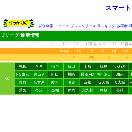
スマート
試合速報
ニュース
プレスリリース
ランキング
故障者
Jリーグ 最新情報
J1
J2
J3
J1百年構想
J2・J3百
2026年
1月
2月
3月
4月
5月
＜
8/6
7
8
札幌
八戸
仙台
秋田
山形
福島
いわき
FC東京
東京V
町田
川崎
横浜FM
横浜FC
湘南
≪
藤枝
名古屋
岐阜
滋賀
京都
G大阪
C大阪
愛媛
今治
高知
福岡
北九州
鳥栖
長崎