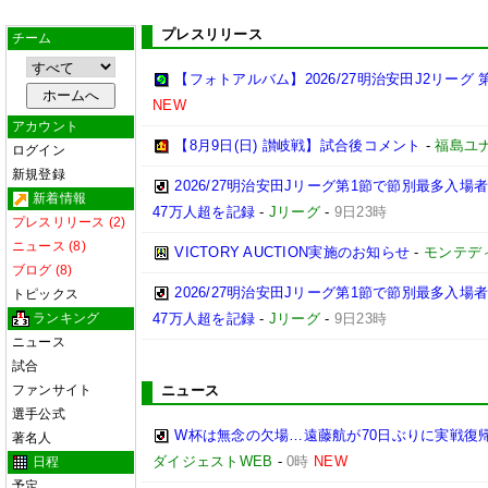
プレスリリース
チーム
【フォトアルバム】2026/27明治安田J2リーグ 第
NEW
アカウント
【8月9日(日) 讃岐戦】試合後コメント
-
福島ユ
ログイン
新規登録
2026/27明治安田Jリーグ第1節で節別最多入場
新着情報
47万人超を記録
-
Jリーグ
-
9日23時
プレスリリース (2)
ニュース (8)
VICTORY AUCTION実施のお知らせ
-
モンテデ
ブログ (8)
2026/27明治安田Jリーグ第1節で節別最多入
トピックス
ランキング
47万人超を記録
-
Jリーグ
-
9日23時
ニュース
試合
ファンサイト
ニュース
選手公式
W杯は無念の欠場…遠藤航が70日ぶりに実戦復帰
著名人
ダイジェストWEB
-
0時
NEW
日程
予定