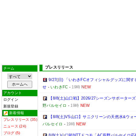
プレスリリース
チーム
9/27(日) 「いわきFCオフィシャルグッズに
せ
-
いわきFC
-
19時
NEW
アカウント
【8/8(土)山口戦】2026/27シーズンサポー
ログイン
野パルセイロ
-
19時
NEW
新規登録
新着情報
【8/8(土)VS山口】サニクリーンの天然水&
プレスリリース (35)
パルセイロ
-
19時
NEW
ニュース (24)
ブログ (5)
8/8(土)山口戦NTTドコモ「AC長野パルセイ