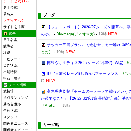
チーム公式 (17)
選手公式
著名人
ブログ
メディア (6)
サイトを推薦
【フォトレポート】2026/27シーズン開幕へ
選手
のか。
-
Dio-maga(ディオマガ)
-
19時
NEW
選手名鑑
サッカー王国ブラジルで進むサッカー離れ 36
故障者
とめ】
-
19時
NEW
移籍
エピソード
徳島ヴォルティス26-27シーズン陣容(FW編)
-
S
契約状況
出場時間
8月7日浦和レッズ戦 場内パフォーマンス
-
ガン
得点・警告
時
NEW
チーム情報
競技場
高木琢也監督「チームの一人一人で戦うという
得点ランキング
が必要なこと」【26-27.J1第1節 長崎対京都】試合
勝ち点推移
「ViSta」
-
18時
年齢構成
スタッフ
関係者ニュース
リーグ戦
関係者エピソード