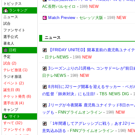
トピックス
AC長野パルセイロ
-
19時
NEW
ランキング
ニュース
Match Preview
-
セレッソ大阪
-
19時
NEW
試合
ファンサイト
選手公式
ニュース
著名人
【FRIDAY UNITED】開幕直前の鹿児島ユナ
日程
予定
-
日テレNEWS
-
19時
NEW
試合 (2)
3シーズンぶりのJ1昇格へ コンサドーレが“前日
テレビ放送 (1)
日テレNEWS
-
19時
NEW
ラジオ放送
イベント (2)
8月8日にJ2リーグ開幕を迎えるサッカー・ベガ
誕生日 (8)
の監督「師弟対決」にも注目!
-
TBS NEWS DIG
-
チケット発売 (6)
選手出演 (4)
Jリーグが今夜開幕 鹿児島ユナイテッド8日ホー
キャンプ
ッグも
-
FNNプライムオンライン
-
19時
NEW
サイト
すべて (32)
「1年間通してアグレッシブに戦う」あすJ2リー
ファンサイト (8)
意気込み語る
-
FNNプライムオンライン
-
19時
NE