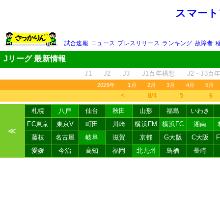
スマート
試合速報
ニュース
プレスリリース
ランキング
故障者
Jリーグ 最新情報
J1
J2
J3
J1百年構想
J2・J3百
2026年
1月
2月
3月
4月
5月
＜
8/4
5
6
札幌
八戸
仙台
秋田
山形
福島
いわき
FC東京
東京V
町田
川崎
横浜FM
横浜FC
湘南
≪
藤枝
名古屋
岐阜
滋賀
京都
G大阪
C大阪
愛媛
今治
高知
福岡
北九州
鳥栖
長崎