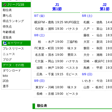
Jリーグ記録
J1
J2
第1節
第1節
順位表
勝ち点
8/7 (金)
8/8 (土)
得点ランキング
横浜FM
-
鹿島
19:25
MUFG国立
札幌
-
徳島
14:
得失点
G大阪
-
浦和
19:30
パナスタ
八戸
-
富山
18:
年齢構成
8/8 (土)
藤枝
-
仙台
18:
星取表
柏
-
水戸
19:00
三協F柏
大宮
-
新潟
19:
キーワード
FC東京
-
町田
19:00
味スタ
磐田
-
秋田
19:
プレスリリース
ニュース
名古屋
-
清水
19:00
豊田ス
大分
-
湘南
19:
ブログ
C大阪
-
岡山
19:00
ハナサカ
宮崎
-
横浜FC
19:
データ・その他
福岡
-
神戸
19:00
ベススタ
鳥栖
-
甲府
19:
ダウンロード
広島
-
千葉
19:15
Eピース
8/9 (日)
toto
試合
8/9 (日)
いわき
-
今治
18:
選手
東京V
-
川崎
18:00
味スタ
山形
-
栃木C
19:
長崎
-
京都
19:00
ピースタ
順位表