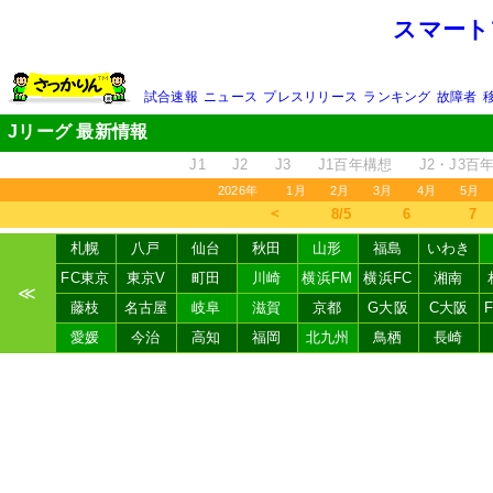
スマート
試合速報
ニュース
プレスリリース
ランキング
故障者
Jリーグ 最新情報
J1
J2
J3
J1百年構想
J2・J3百
2026年
1月
2月
3月
4月
5月
＜
8/5
6
7
札幌
八戸
仙台
秋田
山形
福島
いわき
FC東京
東京V
町田
川崎
横浜FM
横浜FC
湘南
≪
藤枝
名古屋
岐阜
滋賀
京都
G大阪
C大阪
愛媛
今治
高知
福岡
北九州
鳥栖
長崎