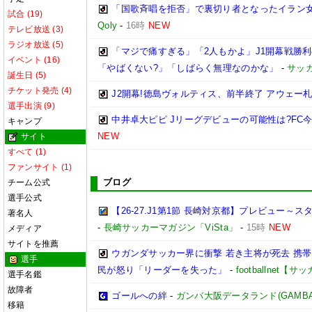
「国歌斉唱を拒否」で裏切り者となったイラン
試合 (19)
Qoly
-
16時
NEW
テレビ放送 (3)
ラジオ放送 (5)
「マジで痛すぎる」「2人もかよ」J1開幕戦勝
イベント (16)
「やばくない?」「しばらく無理なのかな」
-
サッ
誕生日 (5)
チケット発売 (4)
J2開幕!徳島ヴォルティス、前半終了 アウェー
選手出演 (9)
中井卓大ピピ Jリーグデビューの可能性は?FC
キャンプ
NEW
サイト
すべて (1)
ファンサイト (1)
ブログ
チーム公式
選手公式
【26-27.J1第1節 長崎対京都】プレビュー
著名人
-
長崎サッカーマガジン「ViSta」
-
15時
NEW
メディア
サイトを推薦
ウガンダサッカー界に衝撃 若き主将が死去 携
選手
民が怒り「リーダーを失った」
-
footballnet【
選手名鑑
故障者
ゴールへの絆
-
ガンバ大阪データランド(GAMBA OS
移籍