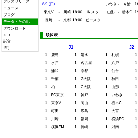
プレスリリース
8/9 (日)
いわき
-
今治
1
ニュース
東京V
-
川崎
18:00
味スタ
山形
-
栃木C
1
ブログ
長崎
-
京都
19:00
ピースタ
データ・その他
ダウンロード
順位表
toto
試合
J1
J2
選手
1
鹿島
1
清水
1
札幌
1
1
水戸
1
名古屋
1
八戸
1
1
浦和
1
京都
1
仙台
1
1
千葉
1
G大阪
1
秋田
1
1
柏
1
C大阪
1
山形
1
1
FC東京
1
神戸
1
いわき
1
1
東京V
1
岡山
1
栃木C
1
1
町田
1
広島
1
大宮
1
1
川崎
1
福岡
1
横浜FC
1
1
横浜FM
1
長崎
1
湘南
1