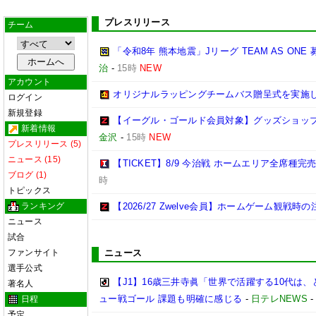
プレスリリース
チーム
「令和8年 熊本地震」Jリーグ TEAM AS ON
治
-
15時
NEW
アカウント
オリジナルラッピングチームバス贈呈式を実施
ログイン
新規登録
【イーグル・ゴールド会員対象】グッズショップ
新着情報
金沢
-
15時
NEW
プレスリリース (5)
ニュース (15)
【TICKET】8/9 今治戦 ホームエリア全席種
ブログ (1)
時
トピックス
ランキング
【2026/27 Zwelve会員】ホームゲーム観戦
ニュース
試合
ファンサイト
ニュース
選手公式
【J1】16歳三井寺眞「世界で活躍する10代は
著名人
ュー戦ゴール 課題も明確に感じる
-
日テレNEWS
日程
予定