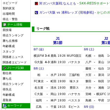
エピソード
対ガンバ大阪戦:なんとも
-
SKK-REDSサポー
契約状況
ガンバ大阪 vs 浦和レッズ (現地参戦)
-
かじのガ
出場時間
得点・警告
チーム情報
リーグ戦
競技場
得点ランキング
J1
J2
勝ち点推移
第1節
第1
年齢構成
8/7 (金)
8/8 (土)
スタッフ
横浜FM
3-4
鹿島
19:26
MUFG国立
札幌
-
徳島
1
関係者ニュース
G大阪
4-3
浦和
19:33
パナスタ
八戸
-
富山
1
関係者エピソード
Jリーグ記録
8/8 (土)
藤枝
-
仙台
1
順位表
柏
-
水戸
19:00
三協F柏
大宮
-
新潟
1
勝ち点
FC東京
-
町田
19:00
味スタ
磐田
-
秋田
1
得点ランキング
名古屋
-
清水
19:00
豊田ス
大分
-
湘南
1
得失点
C大阪
-
岡山
19:00
ハナサカ
宮崎
-
横浜FC
1
年齢構成
星取表
福岡
-
神戸
19:00
ベススタ
鳥栖
-
甲府
1
キーワード
広島
-
千葉
19:15
Eピース
8/9 (日)