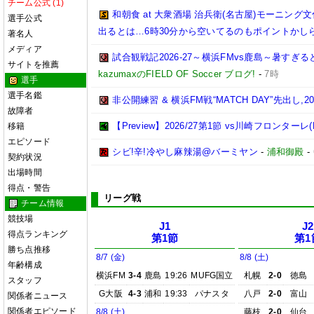
チーム公式 (1)
和朝食 at 大衆酒場 治兵衛(名古屋)モーニ
選手公式
出るとは…6時30分から空いてるのもポイントかし
著名人
メディア
試合観戦記2026-27～横浜FMvs鹿島～暑す
サイトを推薦
kazumaxのFIELD OF Soccer ブログ!
-
7時
選手
選手名鑑
非公開練習 & 横浜FM戦“MATCH DAY”先出し,2026
故障者
【Preview】2026/27第1節 vs川崎フロンターレ(
移籍
エピソード
シビ!辛!冷やし麻辣湯@バーミヤン
-
浦和御殿
-
契約状況
出場時間
得点・警告
リーグ戦
チーム情報
競技場
J1
J2
得点ランキング
第1節
第1
勝ち点推移
8/7 (金)
8/8 (土)
年齢構成
横浜FM
3-4
鹿島
19:26
MUFG国立
札幌
2-0
徳島
スタッフ
G大阪
4-3
浦和
19:33
パナスタ
八戸
2-0
富山
関係者ニュース
関係者エピソード
8/8 (土)
藤枝
2-0
仙台