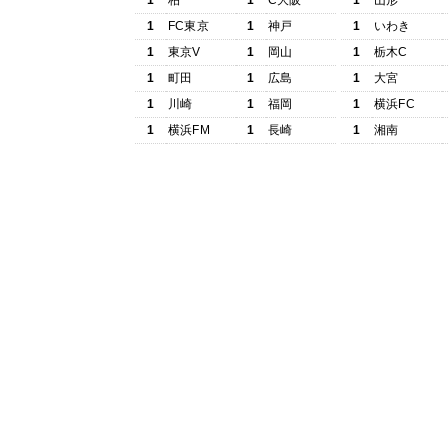
1
柏
1
C大阪
1
山形
1
FC東京
1
神戸
1
いわき
1
東京V
1
岡山
1
栃木C
1
町田
1
広島
1
大宮
1
川崎
1
福岡
1
横浜FC
1
横浜FM
1
長崎
1
湘南