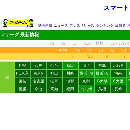
スマート
試合速報
ニュース
プレスリリース
ランキング
故障者
Jリーグ 最新情報
J1
J2
J3
J1百年構想
J2・J3百
2026年
1月
2月
3月
4月
5月
＜
8/5
6
7
札幌
八戸
仙台
秋田
山形
福島
いわき
FC東京
東京V
町田
川崎
横浜FM
横浜FC
湘南
≪
藤枝
名古屋
岐阜
滋賀
京都
G大阪
C大阪
愛媛
今治
高知
福岡
北九州
鳥栖
長崎