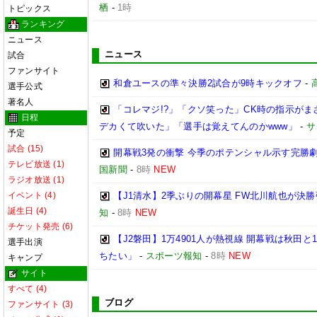
栖
-
1時
トピックス
ランキング
ニュース
ニュース
試合
ファンサイト
和倉ユースの準々決勝2試合が9時キックオフ
-
選手公式
著名人
「コレマジ!?」「クソ笑った」CK時の指示がま
日程
デカくて吹いた」「選手は覚えてんのかwww」
-
サ
予定
試合 (15)
開幕戦3発の衝撃 今季のポテンシャル示す完勝劇
テレビ放送 (1)
国新聞
-
8時
NEW
ラジオ放送 (1)
イベント (4)
【J1清水】2季ぶりの開幕星 FW北川航也が決勝
誕生日 (4)
知
-
8時
NEW
チケット発売 (6)
【J2磐田】1万4901人が熱視線 開幕戦は秋田
選手出演
ちたい」
-
スポーツ報知
-
8時
NEW
キャンプ
サイト
すべて (4)
ブログ
ファンサイト (3)