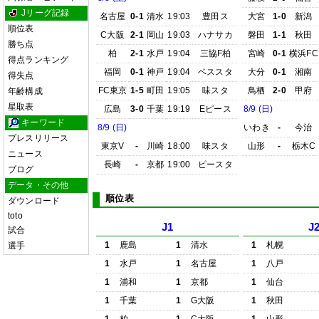
Jリーグ記録
名古屋
0-1
清水
19:03
豊田ス
大宮
1-0
新潟
順位表
C大阪
2-1
岡山
19:03
ハナサカ
磐田
1-1
秋田
勝ち点
柏
2-1
水戸
19:04
三協F柏
宮崎
0-1
横浜FC
得点ランキング
福岡
0-1
神戸
19:04
ベススタ
大分
0-1
湘南
得失点
FC東京
1-5
町田
19:05
味スタ
鳥栖
2-0
甲府
年齢構成
星取表
広島
3-0
千葉
19:19
Eピース
8/9 (日)
キーワード
8/9 (日)
いわき
-
今治
プレスリリース
東京V
-
川崎
18:00
味スタ
山形
-
栃木C
ニュース
長崎
-
京都
19:00
ピースタ
ブログ
データ・その他
順位表
ダウンロード
toto
J1
J
試合
1
鹿島
1
清水
1
札幌
選手
1
水戸
1
名古屋
1
八戸
1
浦和
1
京都
1
仙台
1
千葉
1
G大阪
1
秋田