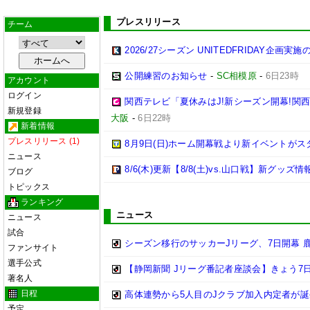
プレスリリース
チーム
2026/27シーズン UNITEDFRIDAY企画実
公開練習のお知らせ
-
SC相模原
-
6日23時
アカウント
ログイン
関西テレビ「夏休みはJ!新シーズン開幕!関
新規登録
大阪
-
6日22時
新着情報
プレスリリース (1)
8月9日(日)ホーム開幕戦より新イベントがス
ニュース
8/6(木)更新【8/8(土)vs.山口戦】新グッズ情
ブログ
トピックス
ランキング
ニュース
ニュース
試合
シーズン移行のサッカーJリーグ、7日開幕 
ファンサイト
選手公式
【静岡新聞 Jリーグ番記者座談会】きょう7日
著名人
日程
高体連勢から5人目のJクラブ加入内定者が誕
予定