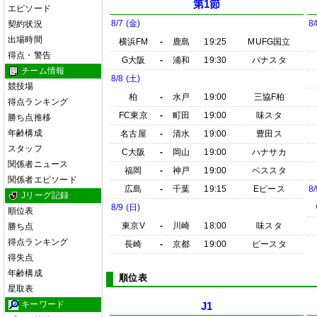
第1節
エピソード
8/7 (金)
8/
契約状況
出場時間
横浜FM
-
鹿島
19:25
MUFG国立
得点・警告
G大阪
-
浦和
19:30
パナスタ
チーム情報
8/8 (土)
競技場
柏
-
水戸
19:00
三協F柏
得点ランキング
FC東京
-
町田
19:00
味スタ
勝ち点推移
年齢構成
名古屋
-
清水
19:00
豊田ス
スタッフ
C大阪
-
岡山
19:00
ハナサカ
関係者ニュース
福岡
-
神戸
19:00
ベススタ
関係者エピソード
広島
-
千葉
19:15
Eピース
8/
Jリーグ記録
8/9 (日)
順位表
東京V
-
川崎
18:00
味スタ
勝ち点
得点ランキング
長崎
-
京都
19:00
ピースタ
得失点
年齢構成
順位表
星取表
キーワード
J1