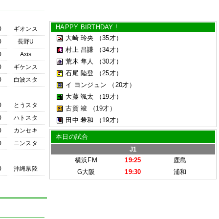
HAPPY BIRTHDAY !
0
ギオンス
大崎 玲央
（35才）
0
長野U
村上 昌謙
（34才）
0
Axis
荒木 隼人
（30才）
0
ギケンス
石尾 陸登
（25才）
0
白波スタ
イ ヨンジュン
（20才）
大藤 颯太
（19才）
0
とうスタ
古賀 竣
（19才）
0
ハトスタ
田中 希和
（19才）
0
カンセキ
本日の試合
0
ニンスタ
J1
横浜FM
19:25
鹿島
0
沖縄県陸
G大阪
19:30
浦和