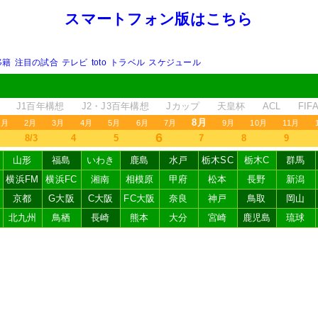
スマートフォン版はこちら
移籍
注目の試合
テレビ
toto
トラベル
スケジュール
J1百年構想
J2・J3百年構想
Jカップ
天皇杯
ACL
FI
8月
1月
2月
3月
4月
5月
6月
7月
9月
10月
11月
6
8/3
4
5
7
8
9
山形
福島
いわき
鹿島
水戸
栃木SC
栃木C
群馬
横浜FM
横浜FC
湘南
相模原
甲府
松本
長野
新潟
京都
G大阪
C大阪
FC大阪
奈良
神戸
鳥取
岡山
北九州
鳥栖
長崎
熊本
大分
宮崎
鹿児島
琉球