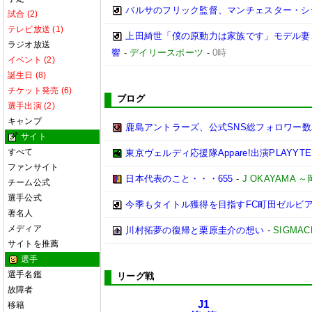
バルサのフリック監督、マンチェスター・シティ
試合 (2)
テレビ放送 (1)
上田綺世「僕の原動力は家族です」モデル妻
ラジオ放送
響
-
デイリースポーツ
-
0時
イベント (2)
誕生日 (8)
チケット発売 (6)
ブログ
選手出演 (2)
キャンプ
鹿島アントラーズ、公式SNS総フォロワー数
サイト
すべて
東京ヴェルディ応援隊Appare!出演PLAYYTE P
ファンサイト
日本代表のこと・・・655
-
J OKAYAMA
チーム公式
選手公式
今季もタイトル獲得を目指すFC町田ゼルビ
著名人
メディア
川村拓夢の復帰と栗原圭介の想い
-
SIGMAC
サイトを推薦
選手
選手名鑑
リーグ戦
故障者
J1
移籍