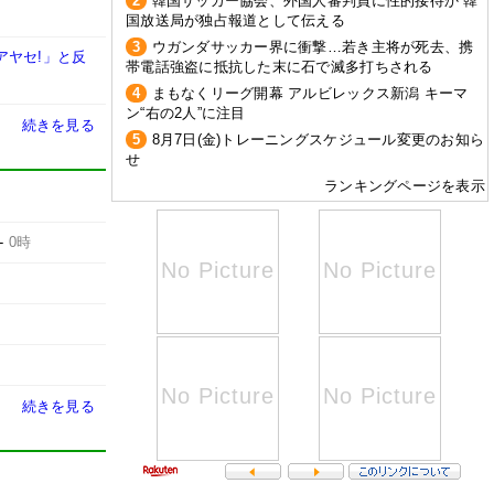
2
韓国サッカー協会、外国人審判員に性的接待か 韓
国放送局が独占報道として伝える
3
ウガンダサッカー界に衝撃…若き主将が死去、携
アヤセ!」と反
帯電話強盗に抵抗した末に石で滅多打ちされる
4
まもなくリーグ開幕 アルビレックス新潟 キーマ
ン“右の2人”に注目
続きを見る
5
8月7日(金)トレーニングスケジュール変更のお知ら
せ
ランキングページを表示
-
0時
続きを見る