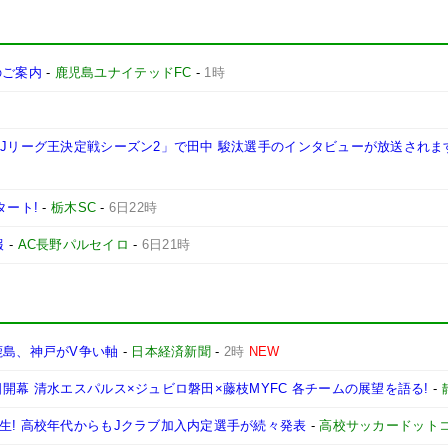
施のご案内
-
鹿児島ユナイテッドFC
-
1時
西Jリーグ王決定戦シーズン2」で田中 駿汰選手のインタビューが放送されま
タート!
-
栃木SC
-
6日22時
報
-
AC長野パルセイロ
-
6日21時
鹿島、神戸がV争い軸
-
日本経済新聞
-
2時
NEW
開幕 清水エスパルス×ジュビロ磐田×藤枝MYFC 各チームの展望を語る!
-
生! 高校年代からもJクラブ加入内定選手が続々発表
-
高校サッカードット