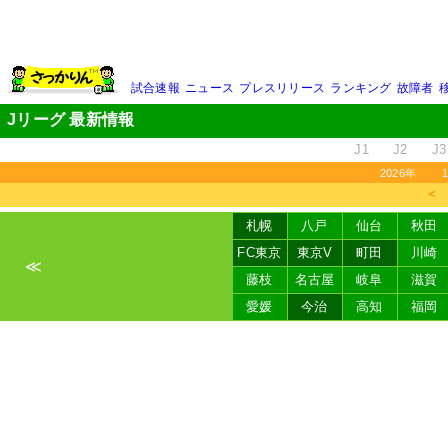
試合速報
ニュース
プレスリリース
ランキング
故障者
Jリーグ 最新情報
J1
J2
J3
2026年
＜
札幌
八戸
仙台
秋田
FC東京
東京V
町田
川崎
≪
藤枝
名古屋
岐阜
滋賀
愛媛
今治
高知
福岡