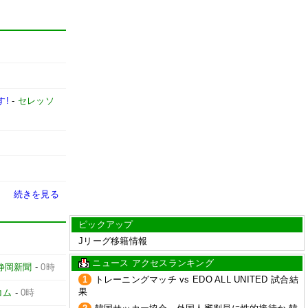
す!
-
セレッソ
続きを見る
ピックアップ
Jリーグ移籍情報
ニュース アクセスランキング
静岡新聞
-
0時
1
トレーニングマッチ vs EDO ALL UNITED 試合結
果
コム
-
0時