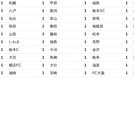
1
札幌
1
甲府
1
福島
1
1
八戸
1
新潟
1
栃木SC
1
1
仙台
1
富山
1
群馬
1
1
秋田
1
磐田
1
相模原
1
1
山形
1
藤枝
1
松本
1
1
いわき
1
徳島
1
長野
1
1
栃木C
1
今治
1
金沢
1
1
大宮
1
鳥栖
1
岐阜
1
1
横浜FC
1
大分
1
滋賀
1
1
湘南
1
宮崎
1
FC大阪
1