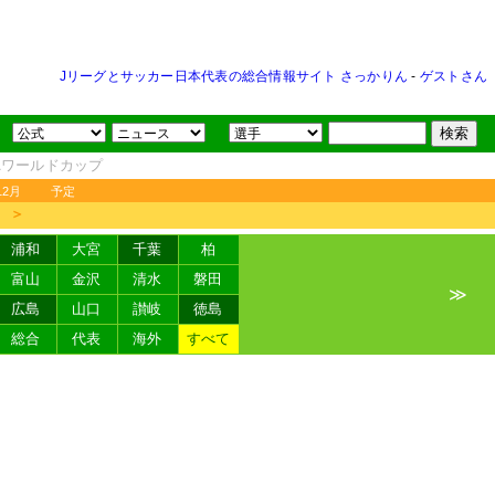
Jリーグとサッカー日本代表の総合情報サイト さっかりん
-
ゲストさん
FAワールドカップ
12月
予定
＞
浦和
大宮
千葉
柏
富山
金沢
清水
磐田
≫
広島
山口
讃岐
徳島
総合
代表
海外
すべて