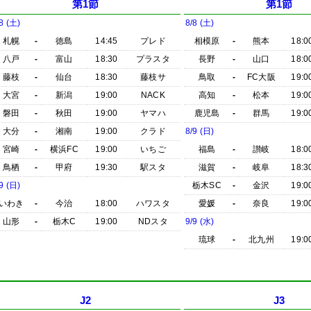
第1節
第1節
8 (土)
8/8 (土)
札幌
-
徳島
14:45
プレド
相模原
-
熊本
18:0
八戸
-
富山
18:30
プラスタ
長野
-
山口
18:0
藤枝
-
仙台
18:30
藤枝サ
鳥取
-
FC大阪
19:0
大宮
-
新潟
19:00
NACK
高知
-
松本
19:0
磐田
-
秋田
19:00
ヤマハ
鹿児島
-
群馬
19:0
大分
-
湘南
19:00
クラド
8/9 (日)
宮崎
-
横浜FC
19:00
いちご
福島
-
讃岐
18:0
鳥栖
-
甲府
19:30
駅スタ
滋賀
-
岐阜
18:3
9 (日)
栃木SC
-
金沢
19:0
いわき
-
今治
18:00
ハワスタ
愛媛
-
奈良
19:0
山形
-
栃木C
19:00
NDスタ
9/9 (水)
琉球
-
北九州
19:0
J2
J3