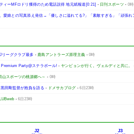
ーMFロドリ獲得のため電話説得 地元紙報道[0:21]
-
日刊スポーツ
-
0時
、愛娘との写真添え発信→「優しさに溢れてる?」「素敵すぎる」「頑張れ
Jリーグクラブ最多
-
鹿島アントラーズ原理主義
-
0時
remium Party@ステラボール!
-
ヤンピョンが行く。ヴェルディと共に。
 ～岡山スポーツの桃源郷へ～
-
0時
ア黒田剛監督が抱負を語る
-
ドメサカブログ
-
6日23時
LUBweb
-
6日23時
J2
J3