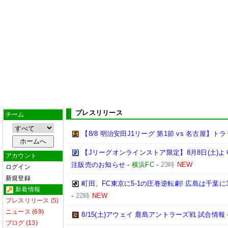
プレスリリース
チーム
【8/8 明治安田J1リーグ 第1節 vs 名古屋】
【Jリーグオンラインストア限定】8月8日(土)より「
アカウント
注販売のお知らせ
-
横浜FC
-
23時
NEW
ログイン
新規登録
町田、FC東京に5-1の圧巻逆転劇! 広島は千葉に
新着情報
-
22時
NEW
プレスリリース (5)
ニュース (69)
8/15(土)アウェイ 鹿島アントラーズ戦 試合情報
ブログ (13)