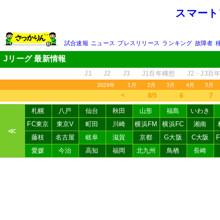
スマート
試合速報
ニュース
プレスリリース
ランキング
故障者
Jリーグ 最新情報
J1
J2
J3
J1百年構想
J2・J3百
2026年
1月
2月
3月
4月
5月
＜
8/5
6
7
札幌
八戸
仙台
秋田
山形
福島
いわき
FC東京
東京V
町田
川崎
横浜FM
横浜FC
湘南
≪
藤枝
名古屋
岐阜
滋賀
京都
G大阪
C大阪
愛媛
今治
高知
福岡
北九州
鳥栖
長崎