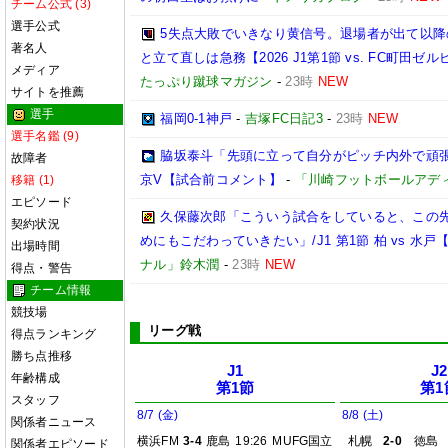
チーム公式 (3)
選手公式
5失点大敗でいきなり黄信号。退場者が出て以
著名人
と立て直しは急務【2026 J1第1節 vs. FC町田ゼルビア
メディア
たっぷり蹴球マガジン
-
23時
NEW
サイトを推薦
選手
福岡0-1神戸
-
吉塚FC日記3
-
23時
NEW
選手名鑑 (9)
脇坂泰斗「先頭に立って自分がピッチ内外で頑張っ
故障者
京V【試合前コメント】
-
「川崎フットボールアデ
移籍 (1)
エピソード
久保藤次郎「こういう試合をしていると、この
契約状況
めにもこだわっていきたい」/J1 第1節 柏 vs 水
出場時間
ナル」鈴木潤
-
23時
NEW
得点・警告
チーム情報
競技場
リーグ戦
得点ランキング
勝ち点推移
J1
J2
年齢構成
第1節
第1
スタッフ
8/7 (金)
8/8 (土)
関係者ニュース
横浜FM
3-4
鹿島
19:26
MUFG国立
札幌
2-0
徳島
関係者エピソード