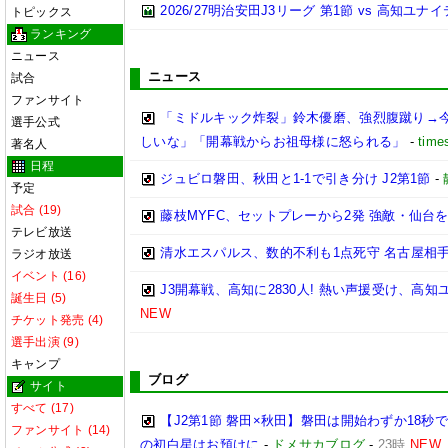
2026/27明治安田J3リーグ 第1節 vs 高知ユ
トピックス
ランキング
ニュース
ニュース
試合
ファンサイト
「ミドルキック炸裂」鈴木優磨、強烈腹蹴り→
選手公式
しいな」「開幕戦からお祖母様に怒られる」
-
time
著名人
日程
ジュビロ磐田、秋田と1-1で引き分け J2第1節
-
予定
試合 (19)
藤枝MYFC、セットプレーから2発 強敵・仙台を
テレビ放送
清水エスパルス、数的不利も1点死守 名古屋相手
ラジオ放送
イベント (16)
J3開幕戦、高知に2830人! 熱い声援受け、高
誕生日 (5)
NEW
チケット発売 (4)
選手出演 (9)
キャンプ
ブログ
サイト
すべて (17)
【J2第1節 磐田×秋田】磐田は開始わずか18
ファンサイト (14)
の初白星はお預けに
-
ドメサカブログ
-
23時
NEW