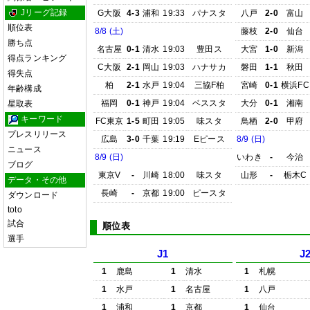
Jリーグ記録
G大阪
4-3
浦和
19:33
パナスタ
八戸
2-0
富山
順位表
8/8 (土)
藤枝
2-0
仙台
勝ち点
名古屋
0-1
清水
19:03
豊田ス
大宮
1-0
新潟
得点ランキング
C大阪
2-1
岡山
19:03
ハナサカ
磐田
1-1
秋田
得失点
柏
2-1
水戸
19:04
三協F柏
宮崎
0-1
横浜FC
年齢構成
福岡
0-1
神戸
19:04
ベススタ
大分
0-1
湘南
星取表
キーワード
FC東京
1-5
町田
19:05
味スタ
鳥栖
2-0
甲府
プレスリリース
広島
3-0
千葉
19:19
Eピース
8/9 (日)
ニュース
8/9 (日)
いわき
-
今治
ブログ
東京V
-
川崎
18:00
味スタ
山形
-
栃木C
データ・その他
長崎
-
京都
19:00
ピースタ
ダウンロード
toto
試合
順位表
選手
J1
J
1
鹿島
1
清水
1
札幌
1
水戸
1
名古屋
1
八戸
1
浦和
1
京都
1
仙台