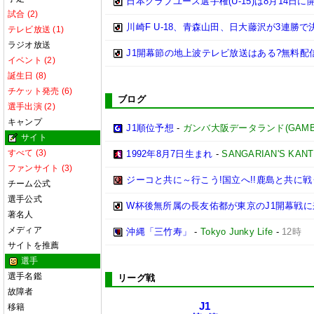
日本クラブユース選手権(U-15)は8月14日に
試合 (2)
川崎F U-18、青森山田、日大藤沢が3連勝
テレビ放送 (1)
ラジオ放送
J1開幕節の地上波テレビ放送はある?無料配
イベント (2)
誕生日 (8)
チケット発売 (6)
ブログ
選手出演 (2)
キャンプ
J1順位予想
-
ガンバ大阪データランド(GAMBA OS
サイト
すべて (3)
1992年8月7日生まれ
-
SANGARIAN'S KAN
ファンサイト (3)
ジーコと共に～行こう!国立へ!!鹿島と共に戦う
チーム公式
選手公式
W杯後無所属の長友佑都が東京のJ1開幕戦
著名人
メディア
沖縄「三竹寿」
-
Tokyo Junky Life
-
12時
サイトを推薦
選手
選手名鑑
リーグ戦
故障者
J1
移籍