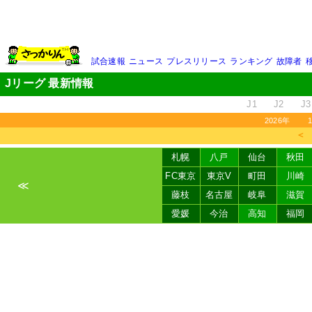
試合速報
ニュース
プレスリリース
ランキング
故障者
Jリーグ 最新情報
J1
J2
J3
2026年
＜
札幌
八戸
仙台
秋田
FC東京
東京V
町田
川崎
≪
藤枝
名古屋
岐阜
滋賀
愛媛
今治
高知
福岡