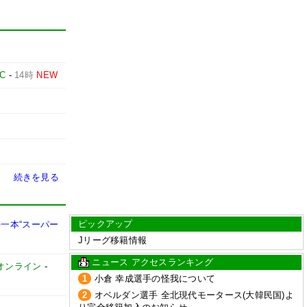
C
-
14時
NEW
続きを見る
ピックアップ
一本“スーパー
Jリーグ移籍情報
ニュース アクセスランキング
オンライン
-
1
小倉 幸成選手の怪我について
2
オベルダン選手 全北現代モータース(大韓民国)よ