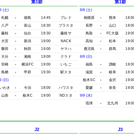
第1節
第1節
8 (土)
8/8 (土)
札幌
-
徳島
14:45
プレド
相模原
-
熊本
18:0
八戸
-
富山
18:30
プラスタ
長野
-
山口
18:0
藤枝
-
仙台
18:30
藤枝サ
鳥取
-
FC大阪
19:0
大宮
-
新潟
19:00
NACK
高知
-
松本
19:0
磐田
-
秋田
19:00
ヤマハ
鹿児島
-
群馬
19:0
大分
-
湘南
19:00
クラド
8/9 (日)
宮崎
-
横浜FC
19:00
いちご
福島
-
讃岐
18:0
鳥栖
-
甲府
19:30
駅スタ
滋賀
-
岐阜
18:3
9 (日)
栃木SC
-
金沢
19:0
いわき
-
今治
18:00
ハワスタ
愛媛
-
奈良
19:0
山形
-
栃木C
19:00
NDスタ
9/9 (水)
琉球
-
北九州
19:0
J2
J3