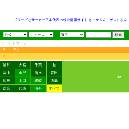
Jリーグとサッカー日本代表の総合情報サイト さっかりん
-
ゲストさん
FAワールドカップ
12月
予定
＞
浦和
大宮
千葉
柏
富山
金沢
清水
磐田
≫
広島
山口
讃岐
徳島
総合
代表
海外
すべて