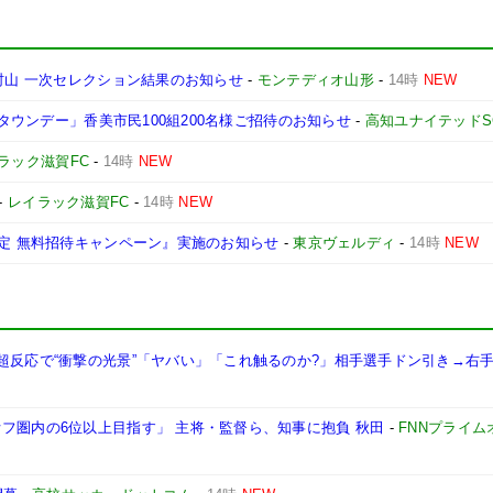
ス村山 一次セレクション結果のお知らせ
-
モンテディオ山形
-
14時
NEW
ムタウンデー」香美市民100組200名様ご招待のお知らせ
-
高知ユナイテッドS
ラック滋賀FC
-
14時
NEW
-
レイラック滋賀FC
-
14時
NEW
!18～25歳限定 無料招待キャンペーン』実施のお知らせ
-
東京ヴェルディ
-
14時
NEW
超反応で“衝撃の光景”「ヤバい」「これ触るのか?」相手選手ドン引き→右手
フ圏内の6位以上目指す」 主将・監督ら、知事に抱負 秋田
-
FNNプライム