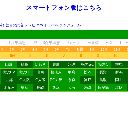
スマートフォン版はこちら
移籍
注目の試合
テレビ
toto
トラベル
スケジュール
J1百年構想
J2・J3百年構想
Jカップ
天皇杯
ACL
FI
8月
1月
2月
3月
4月
5月
6月
7月
9月
10月
11月
7
8/4
5
6
8
9
10
山形
福島
いわき
鹿島
水戸
栃木SC
栃木C
群馬
横浜FM
横浜FC
湘南
相模原
甲府
松本
長野
新潟
京都
G大阪
C大阪
FC大阪
奈良
神戸
鳥取
岡山
北九州
鳥栖
長崎
熊本
大分
宮崎
鹿児島
琉球