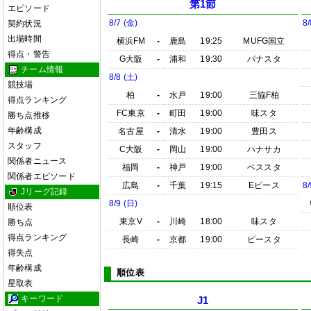
第1節
エピソード
8/7 (金)
8/
契約状況
出場時間
横浜FM
-
鹿島
19:25
MUFG国立
得点・警告
G大阪
-
浦和
19:30
パナスタ
チーム情報
8/8 (土)
競技場
柏
-
水戸
19:00
三協F柏
得点ランキング
FC東京
-
町田
19:00
味スタ
勝ち点推移
年齢構成
名古屋
-
清水
19:00
豊田ス
スタッフ
C大阪
-
岡山
19:00
ハナサカ
関係者ニュース
福岡
-
神戸
19:00
ベススタ
関係者エピソード
広島
-
千葉
19:15
Eピース
8/
Jリーグ記録
8/9 (日)
順位表
東京V
-
川崎
18:00
味スタ
勝ち点
得点ランキング
長崎
-
京都
19:00
ピースタ
得失点
年齢構成
順位表
星取表
キーワード
J1