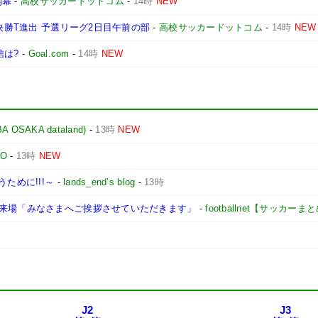
開幕
-
高校サッカードットコム
-
14時
NEW
で決勝T進出 予選リーグ2日目午前の部
-
高校サッカードットコム
-
14時
NEW
信は?
-
Goal.com
-
14時
NEW
AKA dataland)
-
13時
NEW
TO
-
13時
NEW
ために!!!～
-
lands_end’s blog
-
13時
に来場「みなさまへご挨拶させていただきます」
-
footballnet【サッカーま
J2
J3