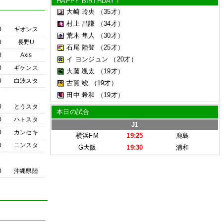
HAPPY BIRTHDAY !
大崎 玲央
（35才）
村上 昌謙
（34才）
0
ギオンス
荒木 隼人
（30才）
0
長野U
石尾 陸登
（25才）
0
Axis
イ ヨンジュン
（20才）
0
ギケンス
大藤 颯太
（19才）
0
白波スタ
古賀 竣
（19才）
田中 希和
（19才）
0
とうスタ
本日の試合
0
ハトスタ
J1
0
カンセキ
横浜FM
19:25
鹿島
0
ニンスタ
G大阪
19:30
浦和
0
沖縄県陸