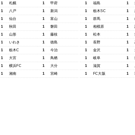
1
札幌
1
甲府
1
福島
1
1
八戸
1
新潟
1
栃木SC
1
1
仙台
1
富山
1
群馬
1
1
秋田
1
磐田
1
相模原
1
1
山形
1
藤枝
1
松本
1
1
いわき
1
徳島
1
長野
1
1
栃木C
1
今治
1
金沢
1
1
大宮
1
鳥栖
1
岐阜
1
1
横浜FC
1
大分
1
滋賀
1
1
湘南
1
宮崎
1
FC大阪
1