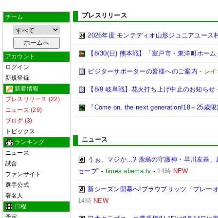
プレスリリース
チーム
2026年度 モンテディオ山形ジュニアユー
【8/30(日) 熊本戦】「室戸市・東洋町ホー
アカウント
ログイン
ビジターサポーターの皆様へのご案内
-
レイ
新規登録
新着情報
【8/9 岐阜戦】花火打ち上げ中止のお知らせ
プレスリリース (22)
『Come on, the next generation
ニュース (29)
ブログ (3)
トピックス
ニュース
ランキング
ニュース
うぉ、マジか…? 鹿島の守護神・早川友基、
試合
セーブ”
-
times.abema.tv
-
14時
NEW
ファンサイト
選手公式
新シーズン開幕へ!ブラウブリッツ「プレーオ
著名人
14時
NEW
日程
予定