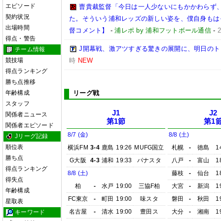
エピソード
曺貴裁監督「今日は一人少ないにもかかわらず
契約状況
た。そういう浦和レッズの新しい姿を、僕自身もは
出場時間
督コメント】
-
浦レポ by 浦和フットボール通信
-
得点・警告
J開幕戦、激アツすぎる驚きの展開に、明日の
チーム情報
競技場
時
NEW
得点ランキング
勝ち点推移
年齢構成
リーグ戦
スタッフ
J1
J2
関係者ニュース
第1節
第1
関係者エピソード
8/7 (金)
8/8 (土)
Jリーグ記録
順位表
横浜FM
3-4
鹿島
19:26
MUFG国立
札幌
-
徳島
1
勝ち点
G大阪
4-3
浦和
19:33
パナスタ
八戸
-
富山
1
得点ランキング
8/8 (土)
藤枝
-
仙台
1
得失点
柏
-
水戸
19:00
三協F柏
大宮
-
新潟
1
年齢構成
FC東京
-
町田
19:00
味スタ
磐田
-
秋田
1
星取表
名古屋
-
清水
19:00
豊田ス
大分
-
湘南
1
キーワード