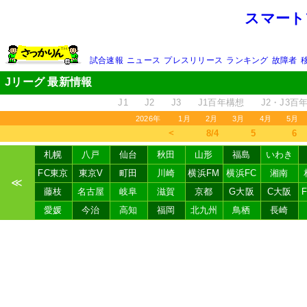
スマート
試合速報
ニュース
プレスリリース
ランキング
故障者
Jリーグ 最新情報
J1
J2
J3
J1百年構想
J2・J3百
2026年
1月
2月
3月
4月
5月
＜
8/4
5
6
札幌
八戸
仙台
秋田
山形
福島
いわき
FC東京
東京V
町田
川崎
横浜FM
横浜FC
湘南
≪
藤枝
名古屋
岐阜
滋賀
京都
G大阪
C大阪
愛媛
今治
高知
福岡
北九州
鳥栖
長崎