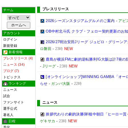
プレスリリース
チーム
2026シーズンスタジアムグルメのご案内
-
アビ
OB中村北斗氏 クラブ・フェロー契約更新のお
アカウント
ログイン
2026/27明治安田Jリーグ ジュビロ・グリー
新規登録
ロ磐田
-
23時
NEW
新着情報
プレスリリース (4)
鹿島が横浜FMに劇的逆転勝利!G大阪は計7発の乱
ニュース (34)
-
Jリーグ
-
23時
NEW
ブログ (7)
[オンラインショップ]WINNING GAMBA「
トピックス
ランキング
らせ
-
ガンバ大阪
-
22時
ニュース
試合
ファンサイト
ニュース
選手公式
挨拶代わりの劇的決勝弾!植中朝日「ヒーロー貰
著名人
ゲキサカ
-
23時
NEW
日程
予定