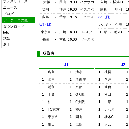
プレスリリース
C大阪
-
岡山
19:00
ハナサカ
宮崎
-
横浜FC
1
ニュース
福岡
-
神戸
19:00
ベススタ
鳥栖
-
甲府
1
ブログ
広島
-
千葉
19:15
Eピース
8/9 (日)
データ・その他
8/9 (日)
いわき
-
今治
1
ダウンロード
東京V
-
川崎
18:00
味スタ
山形
-
栃木C
1
toto
試合
長崎
-
京都
19:00
ピースタ
選手
順位表
J1
J2
1
鹿島
1
清水
1
札幌
1
1
水戸
1
名古屋
1
八戸
1
1
浦和
1
京都
1
仙台
1
1
千葉
1
G大阪
1
秋田
1
1
柏
1
C大阪
1
山形
1
1
FC東京
1
神戸
1
いわき
1
1
東京V
1
岡山
1
栃木C
1
1
町田
1
広島
1
大宮
1