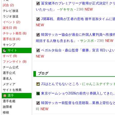
冨安健洋のプレミアリーグ復帰が正式決定!! 
試合 (2)
いたかった」
-
ゲキサカ
-
23時
NEW
テレビ放送
ラジオ放送
J開幕戦、鹿島が王者の意地 後半追加タイムに
イベント (2)
NEW
誕生日 (8)
チケット発売 (6)
韓国サッカー協会が過去に外国人審判員へ性接待
選手出演 (4)
統括する人物も含まれる」
-
サンスポ
-
23時
NEW
キャンプ
ベガルタ仙台・森山監督「優勝」宣言 8日いよい
サイト
すべて (9)
NEW
ファンサイト (9)
チーム公式
選手公式
ブログ
著名人
J1はとんでもないところ
-
にゃんこユナイテッ
メディア
サイトを推薦
東京ゲームショウ2026の前売り券購入してきた
選手
選手名鑑
韓国サッカー前監督を任意聴取…業務上背任な
故障者
時
NEW
移籍