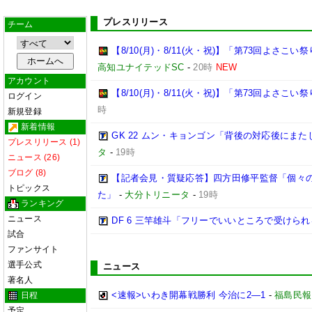
プレスリリース
チーム
【8/10(月)・8/11(火・祝)】「第73回よさ
高知ユナイテッドSC
-
20時
NEW
アカウント
【8/10(月)・8/11(火・祝)】「第73回よさこ
ログイン
時
新規登録
新着情報
GK 22 ムン・キョンゴン「背後の対応後にま
プレスリリース (1)
タ
-
19時
ニュース (26)
ブログ (8)
【記者会見・質疑応答】四方田修平監督「個々
トピックス
た」
-
大分トリニータ
-
19時
ランキング
ニュース
DF 6 三竿雄斗「フリーでいいところで受けら
試合
ファンサイト
選手公式
ニュース
著名人
<速報>いわき開幕戦勝利 今治に2―1
-
福島民報
日程
予定