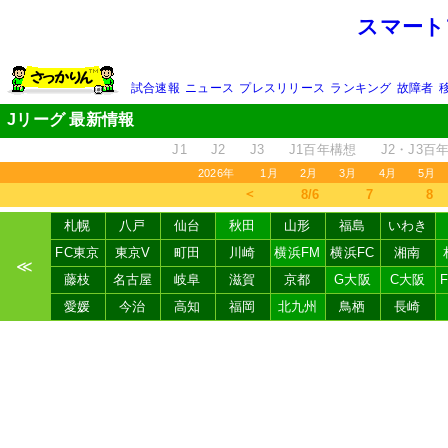
スマート
試合速報
ニュース
プレスリリース
ランキング
故障者
Jリーグ 最新情報
J1
J2
J3
J1百年構想
J2・J3百
2026年
1月
2月
3月
4月
5月
＜
8/6
7
8
札幌
八戸
仙台
秋田
山形
福島
いわき
FC東京
東京V
町田
川崎
横浜FM
横浜FC
湘南
≪
藤枝
名古屋
岐阜
滋賀
京都
G大阪
C大阪
愛媛
今治
高知
福岡
北九州
鳥栖
長崎