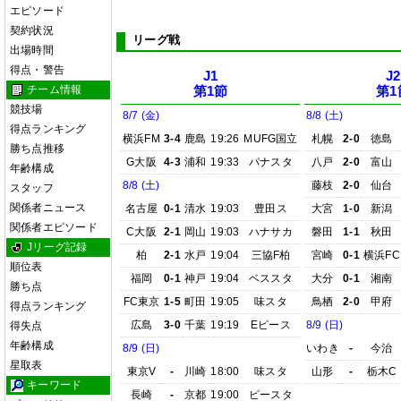
エピソード
契約状況
リーグ戦
出場時間
得点・警告
J1
J2
チーム情報
第1節
第1
競技場
8/7 (金)
8/8 (土)
得点ランキング
横浜FM
3-4
鹿島
19:26
MUFG国立
札幌
2-0
徳島
勝ち点推移
G大阪
4-3
浦和
19:33
パナスタ
八戸
2-0
富山
年齢構成
8/8 (土)
藤枝
2-0
仙台
スタッフ
関係者ニュース
名古屋
0-1
清水
19:03
豊田ス
大宮
1-0
新潟
関係者エピソード
C大阪
2-1
岡山
19:03
ハナサカ
磐田
1-1
秋田
Jリーグ記録
柏
2-1
水戸
19:04
三協F柏
宮崎
0-1
横浜FC
順位表
福岡
0-1
神戸
19:04
ベススタ
大分
0-1
湘南
勝ち点
FC東京
1-5
町田
19:05
味スタ
鳥栖
2-0
甲府
得点ランキング
広島
3-0
千葉
19:19
Eピース
8/9 (日)
得失点
年齢構成
8/9 (日)
いわき
-
今治
星取表
東京V
-
川崎
18:00
味スタ
山形
-
栃木C
キーワード
長崎
-
京都
19:00
ピースタ