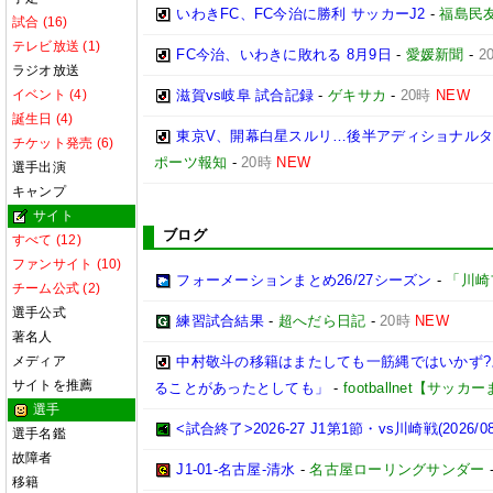
いわきFC、FC今治に勝利 サッカーJ2
-
福島民
試合 (16)
テレビ放送 (1)
FC今治、いわきに敗れる 8月9日
-
愛媛新聞
-
2
ラジオ放送
イベント (4)
滋賀vs岐阜 試合記録
-
ゲキサカ
-
20時
NEW
誕生日 (4)
東京V、開幕白星スルリ…後半アディショナルタ
チケット発売 (6)
ポーツ報知
-
20時
NEW
選手出演
キャンプ
サイト
ブログ
すべて (12)
ファンサイト (10)
フォーメーションまとめ26/27シーズン
-
「川崎
チーム公式 (2)
選手公式
練習試合結果
-
超へだら日記
-
20時
NEW
著名人
メディア
中村敬斗の移籍はまたしても一筋縄ではいかず
サイトを推薦
ることがあったとしても」
-
footballnet【サッ
選手
<試合終了>2026-27 J1第1節・vs川崎戦(2026/08/
選手名鑑
故障者
J1-01-名古屋-清水
-
名古屋ローリングサンダー
移籍