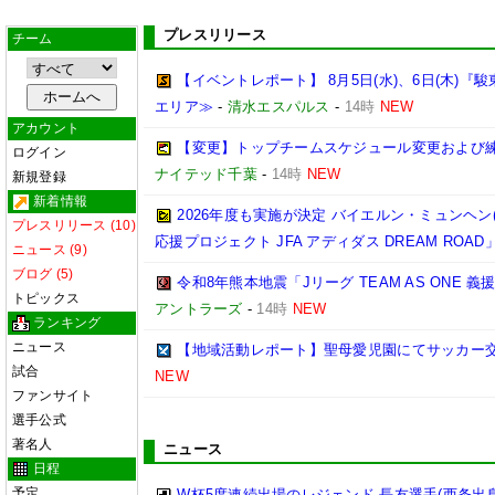
プレスリリース
チーム
【イベントレポート】 8月5日(水)、6日(木)
エリア≫
-
清水エスパルス
-
14時
NEW
アカウント
【変更】トップチームスケジュール変更および練習
ログイン
ナイテッド千葉
-
14時
NEW
新規登録
新着情報
2026年度も実施が決定 バイエルン・ミュンヘン
プレスリリース (10)
応援プロジェクト JFA アディダス DREAM ROAD
ニュース (9)
ブログ (5)
令和8年熊本地震「Jリーグ TEAM AS ONE
トピックス
アントラーズ
-
14時
NEW
ランキング
ニュース
【地域活動レポート】聖母愛児園にてサッカー
試合
NEW
ファンサイト
選手公式
著名人
ニュース
日程
予定
W杯5度連続出場のレジェンド 長友選手(西条出