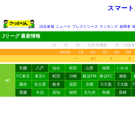
スマート
試合速報
ニュース
プレスリリース
ランキング
故障者
Jリーグ 最新情報
J1
J2
J3
J1百年構想
J2・J3百
2026年
1月
2月
3月
4月
5月
＜
8/7
8
9
札幌
八戸
仙台
秋田
山形
福島
いわき
FC東京
東京V
町田
川崎
横浜FM
横浜FC
湘南
≪
藤枝
名古屋
岐阜
滋賀
京都
G大阪
C大阪
愛媛
今治
高知
福岡
北九州
鳥栖
長崎