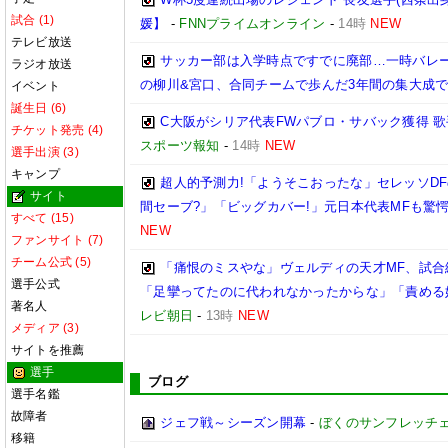
試合 (1)
媛】
-
FNNプライムオンライン
-
14時
NEW
テレビ放送
サッカー部は入学時点ですでに廃部…一時バレ
ラジオ放送
の柳川&宮口、合同チームで歩んだ3年間の集大成
イベント
誕生日 (6)
C大阪がシリア代表FWパブロ・サバック獲得 
チケット発売 (4)
スポーツ報知
-
14時
NEW
選手出演 (3)
キャンプ
超人的予測力!「ようそこおったな」セレッソDF
サイト
間セーブ?」「ビッグカバー!」元日本代表MFも驚
すべて (15)
NEW
ファンサイト (7)
チーム公式 (5)
「痛恨のミスやな」ヴェルディの天才MF、試
選手公式
「足攣ってたのに代われなかったからな」「責める
著名人
レビ朝日
-
13時
NEW
メディア (3)
サイトを推薦
選手
ブログ
選手名鑑
故障者
ジェフ戦～シーズン開幕
-
ぼくのサンフレッチ
移籍