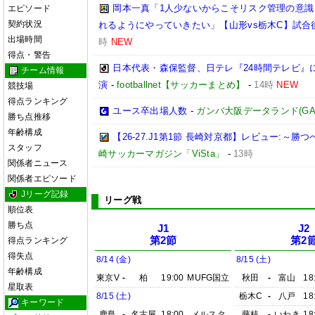
岡本一真「1人少ないからこそリスク管理の意識
エピソード
契約状況
れるようにやっていきたい」【山形vs栃木C】試合
出場時間
時
NEW
得点・警告
日本代表・森保監督、日テレ『24時間テレビ』
チーム情報
演
-
footballnet【サッカーまとめ】
-
14時
NEW
競技場
得点ランキング
ユース卒出場人数
-
ガンバ大阪データランド(GAMBA 
勝ち点推移
年齢構成
【26-27.J1第1節 長崎対京都】レビュー:～
スタッフ
崎サッカーマガジン「ViSta」
-
13時
関係者ニュース
関係者エピソード
Jリーグ記録
リーグ戦
順位表
勝ち点
J1
J2
第2節
第2
得点ランキング
得失点
8/14 (金)
8/15 (土)
年齢構成
東京V
-
柏
19:00
MUFG国立
秋田
-
富山
18
星取表
8/15 (土)
栃木C
-
八戸
18
キーワード
鹿島
-
名古屋
18:00
メルスタ
藤枝
-
いわき
18