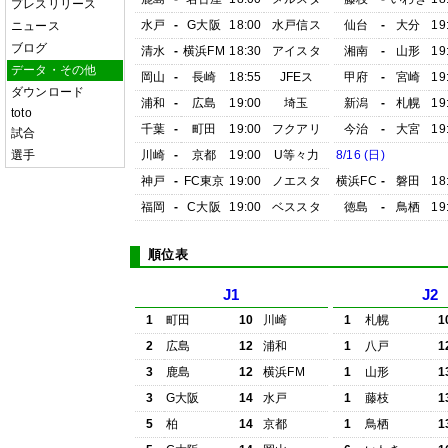
プレスリリース
水戸
-
G大阪
18:00
水戸信ス
仙台
-
大分
19
ニュース
ブログ
清水
-
横浜FM
18:30
アイスタ
湘南
-
山形
19
データ・その他
岡山
-
長崎
18:55
JFEス
甲府
-
宮崎
19
ダウンロード
浦和
-
広島
19:00
埼玉
新潟
-
札幌
19
toto
千葉
-
町田
19:00
フクアリ
今治
-
大宮
19
試合
選手
川崎
-
京都
19:00
U等々力
8/16 (日)
神戸
-
FC東京
19:00
ノエスタ
横浜FC
-
磐田
18
福岡
-
C大阪
19:00
ベススタ
徳島
-
鳥栖
19
順位表
J1
J2
1
町田
10
川崎
1
札幌
1
2
広島
12
浦和
1
八戸
1
3
鹿島
12
横浜FM
1
山形
1
3
G大阪
14
水戸
1
藤枝
1
5
柏
14
京都
1
鳥栖
1