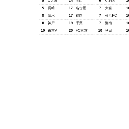
5
C大阪
14
岡山
6
いわき
1
5
長崎
17
名古屋
7
大宮
1
8
清水
17
福岡
7
横浜FC
1
8
神戸
19
千葉
7
湘南
1
10
東京V
20
FC東京
10
秋田
1