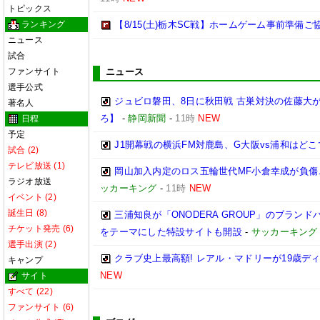
トピックス
ランキング
【8/15(土)栃木SC戦】ホームゲーム事前準備
ニュース
試合
ファンサイト
ニュース
選手公式
ジュビロ磐田、8日に秋田戦 古巣対決の佐藤大
著名人
ろ】
-
静岡新聞
-
11時
NEW
日程
予定
J1開幕戦の横浜FM対鹿島、G大阪vs浦和はどこ
試合 (2)
テレビ放送 (1)
岡山加入内定のロス五輪世代MF小倉幸成が負傷
ラジオ放送
ッカーキング
-
11時
NEW
イベント (2)
誕生日 (8)
三浦知良が「ONODERA GROUP」のブラン
チケット発売 (6)
をテーマにした特設サイトも開設
-
サッカーキング
選手出演 (2)
クラブ史上最高額! レアル・マドリーが19歳デ
キャンプ
NEW
サイト
すべて (22)
ファンサイト (6)