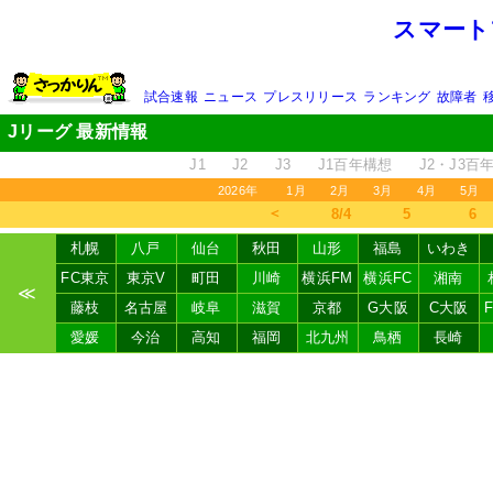
スマート
試合速報
ニュース
プレスリリース
ランキング
故障者
Jリーグ 最新情報
J1
J2
J3
J1百年構想
J2・J3百
2026年
1月
2月
3月
4月
5月
＜
8/4
5
6
札幌
八戸
仙台
秋田
山形
福島
いわき
FC東京
東京V
町田
川崎
横浜FM
横浜FC
湘南
≪
藤枝
名古屋
岐阜
滋賀
京都
G大阪
C大阪
愛媛
今治
高知
福岡
北九州
鳥栖
長崎