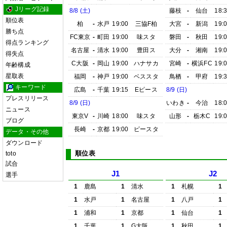
Jリーグ記録
8/8 (土)
藤枝
-
仙台
18:
順位表
柏
-
水戸
19:00
三協F柏
大宮
-
新潟
19:
勝ち点
FC東京
-
町田
19:00
味スタ
磐田
-
秋田
19:
得点ランキング
名古屋
-
清水
19:00
豊田ス
大分
-
湘南
19:
得失点
C大阪
-
岡山
19:00
ハナサカ
宮崎
-
横浜FC
19:
年齢構成
星取表
福岡
-
神戸
19:00
ベススタ
鳥栖
-
甲府
19:
キーワード
広島
-
千葉
19:15
Eピース
8/9 (日)
プレスリリース
8/9 (日)
いわき
-
今治
18:
ニュース
東京V
-
川崎
18:00
味スタ
山形
-
栃木C
19:
ブログ
長崎
-
京都
19:00
ピースタ
データ・その他
ダウンロード
順位表
toto
試合
J1
J2
選手
1
鹿島
1
清水
1
札幌
1
1
水戸
1
名古屋
1
八戸
1
1
浦和
1
京都
1
仙台
1
1
千葉
1
G大阪
1
秋田
1