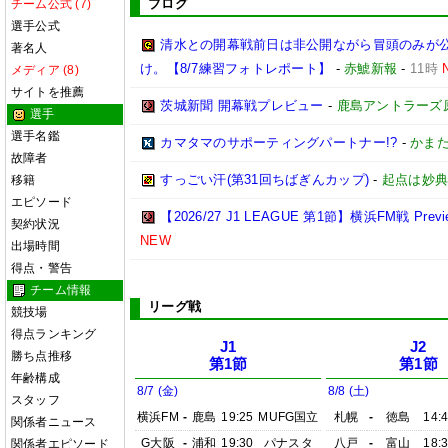
ブログ
チーム公式 (7)
選手公式
清水との開幕戦前日は非公開ながら冒頭のみが
著名人
け。【8/7練習フォトレポート】
-
赤鯱新報
-
11時
メディア (8)
サイトを推薦
茨城新聞 開幕戦プレビュー
-
鹿島アントラーズ
選手
選手名鑑
カマタマのサポーティングパートナー!?
-
かまた
故障者
すっごい汗(第31回ちばぎんカップ)
-
起点は妙
移籍
エピソード
【2026/27 J1 LEAGUE 第1節】横浜FM戦 Preview
契約状況
NEW
出場時間
得点・警告
チーム情報
リーグ戦
競技場
得点ランキング
J1
J2
勝ち点推移
第1節
第1節
年齢構成
8/7 (金)
8/8 (土)
スタッフ
横浜FM
-
鹿島
19:25
MUFG国立
札幌
-
徳島
14:
関係者ニュース
G大阪
-
浦和
19:30
パナスタ
八戸
-
富山
18:
関係者エピソード