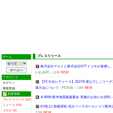
プレスリリース
チーム
株式会社マルトと株式会社NTTドコモが連携し
いわきFC
-
11時
NEW
アカウント
【FC今治レディース】2027年度なでしこリー
ログイン
選大会について
-
FC今治
-
11時
NEW
新規登録
新着情報
令和8年熊本地震義援募金 実施のお知らせ(8/8)
プレスリリース (18)
ニュース (44)
8/29(土) 相模原戦 花火ベースボールシャツ配布決
ブログ (5)
11時
NEW