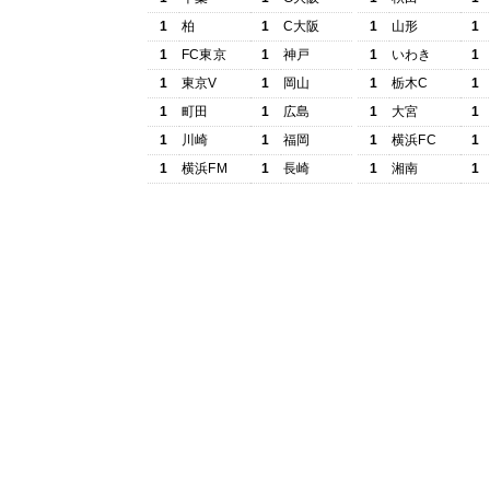
1
柏
1
C大阪
1
山形
1
1
FC東京
1
神戸
1
いわき
1
1
東京V
1
岡山
1
栃木C
1
1
町田
1
広島
1
大宮
1
1
川崎
1
福岡
1
横浜FC
1
1
横浜FM
1
長崎
1
湘南
1