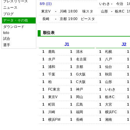
プレスリリース
8/9 (日)
いわき
-
今治
1
ニュース
東京V
-
川崎
18:00
味スタ
山形
-
栃木C
1
ブログ
長崎
-
京都
19:00
ピースタ
データ・その他
ダウンロード
順位表
toto
試合
J1
J2
選手
1
鹿島
1
清水
1
札幌
1
1
水戸
1
名古屋
1
八戸
1
1
浦和
1
京都
1
仙台
1
1
千葉
1
G大阪
1
秋田
1
1
柏
1
C大阪
1
山形
1
1
FC東京
1
神戸
1
いわき
1
1
東京V
1
岡山
1
栃木C
1
1
町田
1
広島
1
大宮
1
1
川崎
1
福岡
1
横浜FC
1
1
横浜FM
1
長崎
1
湘南
1