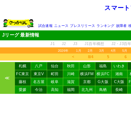
スマート
試合速報
ニュース
プレスリリース
ランキング
故障者
Jリーグ 最新情報
J1
J2
J3
J1百年構想
J2・J3百
2026年
1月
2月
3月
4月
5月
＜
8/4
5
6
札幌
八戸
仙台
秋田
山形
福島
いわき
FC東京
東京V
町田
川崎
横浜FM
横浜FC
湘南
≪
藤枝
名古屋
岐阜
滋賀
京都
G大阪
C大阪
愛媛
今治
高知
福岡
北九州
鳥栖
長崎