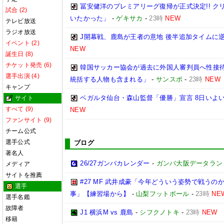
冨安健洋のプレミアリーグ復帰が正式決定!! 
試合 (2)
いたかった」
-
ゲキサカ
-
23時
NEW
テレビ放送
ラジオ放送
J開幕戦、鹿島が王者の意地 後半追加タイムに
イベント (2)
NEW
誕生日 (8)
チケット発売 (6)
韓国サッカー協会が過去に外国人審判員へ性接待
選手出演 (4)
統括する人物も含まれる」
-
サンスポ
-
23時
NEW
キャンプ
ベガルタ仙台・森山監督「優勝」宣言 8日いよい
サイト
すべて (9)
NEW
ファンサイト (9)
チーム公式
選手公式
ブログ
著名人
26/27ガンバカレンダー
-
ガンバ大阪データランド(GA
メディア
サイトを推薦
#27 MF 武井成豪「今年どういう姿勢で戦う
選手
事」【練習場から】
-
山梨フットボール
-
23時
NE
選手名鑑
故障者
J1 横浜M vs 鹿島
-
シフクノトキ
-
23時
NEW
移籍