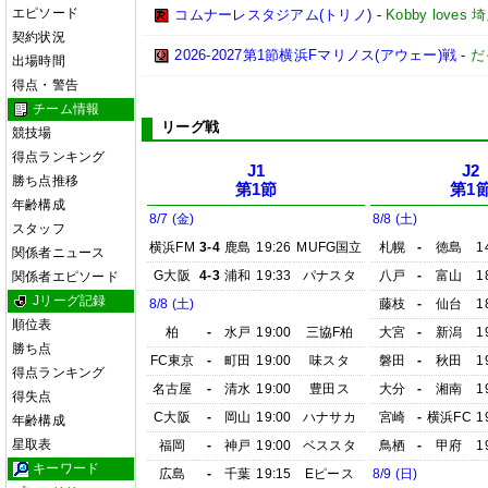
エピソード
コムナーレスタジアム(トリノ)
-
Kobby love
契約状況
2026-2027第1節横浜Fマリノス(アウェー)戦
-
だ
出場時間
得点・警告
チーム情報
リーグ戦
競技場
得点ランキング
J1
J2
勝ち点推移
第1節
第1
年齢構成
8/7 (金)
8/8 (土)
スタッフ
横浜FM
3-4
鹿島
19:26
MUFG国立
札幌
-
徳島
1
関係者ニュース
G大阪
4-3
浦和
19:33
パナスタ
八戸
-
富山
1
関係者エピソード
Jリーグ記録
8/8 (土)
藤枝
-
仙台
1
順位表
柏
-
水戸
19:00
三協F柏
大宮
-
新潟
1
勝ち点
FC東京
-
町田
19:00
味スタ
磐田
-
秋田
1
得点ランキング
名古屋
-
清水
19:00
豊田ス
大分
-
湘南
1
得失点
C大阪
-
岡山
19:00
ハナサカ
宮崎
-
横浜FC
1
年齢構成
星取表
福岡
-
神戸
19:00
ベススタ
鳥栖
-
甲府
1
キーワード
広島
-
千葉
19:15
Eピース
8/9 (日)