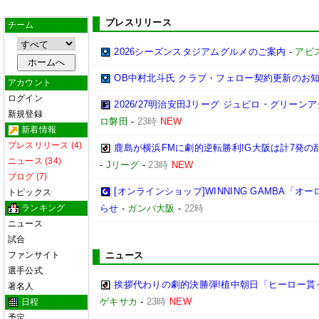
プレスリリース
チーム
2026シーズンスタジアムグルメのご案内
-
アビ
OB中村北斗氏 クラブ・フェロー契約更新のお
アカウント
ログイン
2026/27明治安田Jリーグ ジュビロ・グリー
新規登録
ロ磐田
-
23時
NEW
新着情報
プレスリリース (4)
鹿島が横浜FMに劇的逆転勝利!G大阪は計7発の乱
ニュース (34)
-
Jリーグ
-
23時
NEW
ブログ (7)
[オンラインショップ]WINNING GAMBA「
トピックス
ランキング
らせ
-
ガンバ大阪
-
22時
ニュース
試合
ファンサイト
ニュース
選手公式
挨拶代わりの劇的決勝弾!植中朝日「ヒーロー貰
著名人
ゲキサカ
-
23時
NEW
日程
予定