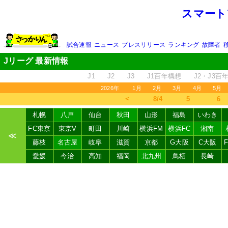
スマート
試合速報
ニュース
プレスリリース
ランキング
故障者
Jリーグ 最新情報
J1
J2
J3
J1百年構想
J2・J3百
2026年
1月
2月
3月
4月
5月
＜
8/4
5
6
札幌
八戸
仙台
秋田
山形
福島
いわき
FC東京
東京V
町田
川崎
横浜FM
横浜FC
湘南
≪
藤枝
名古屋
岐阜
滋賀
京都
G大阪
C大阪
愛媛
今治
高知
福岡
北九州
鳥栖
長崎