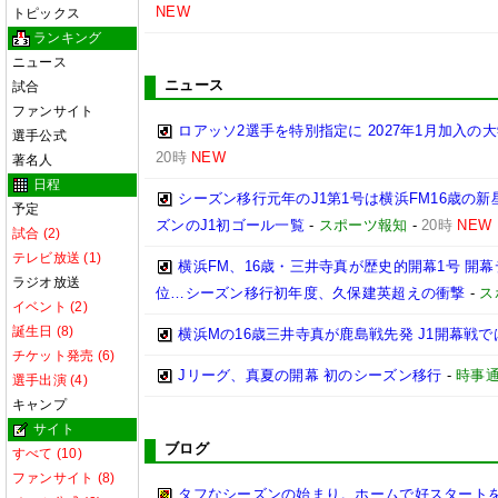
NEW
トピックス
ランキング
ニュース
ニュース
試合
ファンサイト
ロアッソ2選手を特別指定に 2027年1月加入の
選手公式
20時
NEW
著名人
日程
シーズン移行元年のJ1第1号は横浜FM16歳の新
予定
ズンのJ1初ゴール一覧
-
スポーツ報知
-
20時
NEW
試合 (2)
テレビ放送 (1)
横浜FM、16歳・三井寺真が歴史的開幕1号 開
ラジオ放送
位…シーズン移行初年度、久保建英超えの衝撃
-
ス
イベント (2)
誕生日 (8)
横浜Mの16歳三井寺真が鹿島戦先発 J1開幕戦
チケット発売 (6)
Jリーグ、真夏の開幕 初のシーズン移行
-
時事
選手出演 (4)
キャンプ
サイト
ブログ
すべて (10)
ファンサイト (8)
タフなシーズンの始まり。ホームで好スタートを切り