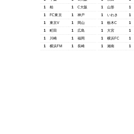
1
柏
1
C大阪
1
山形
1
1
FC東京
1
神戸
1
いわき
1
1
東京V
1
岡山
1
栃木C
1
1
町田
1
広島
1
大宮
1
1
川崎
1
福岡
1
横浜FC
1
1
横浜FM
1
長崎
1
湘南
1