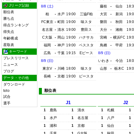
Jリーグ記録
8/8 (土)
藤枝
-
仙台
18:
順位表
柏
-
水戸
19:00
三協F柏
大宮
-
新潟
19:
勝ち点
FC東京
-
町田
19:00
味スタ
磐田
-
秋田
19:
得点ランキング
名古屋
-
清水
19:00
豊田ス
大分
-
湘南
19:
得失点
C大阪
-
岡山
19:00
ハナサカ
宮崎
-
横浜FC
19:
年齢構成
星取表
福岡
-
神戸
19:00
ベススタ
鳥栖
-
甲府
19:
キーワード
広島
-
千葉
19:15
Eピース
8/9 (日)
プレスリリース
8/9 (日)
いわき
-
今治
18:
ニュース
東京V
-
川崎
18:00
味スタ
山形
-
栃木C
19:
ブログ
長崎
-
京都
19:00
ピースタ
データ・その他
ダウンロード
順位表
toto
試合
J1
J2
選手
1
鹿島
1
清水
1
札幌
1
1
水戸
1
名古屋
1
八戸
1
1
浦和
1
京都
1
仙台
1
1
千葉
1
G大阪
1
秋田
1