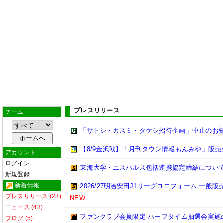
プレスリリース
チーム
「サトシ・カスミ・タケシ招待企画」中止のお
【8/9金沢戦】「月刊タウン情報もんみや」販売
アカウント
ログイン
東海大学・エスパルス包括連携協定締結につい
新規登録
新着情報
2026/27明治安田J1リーグユニフォーム 一般
プレスリリース (23)
NEW
ニュース (43)
ファンクラブ会員限定 ハーフタイム抽選会実施
ブログ (5)