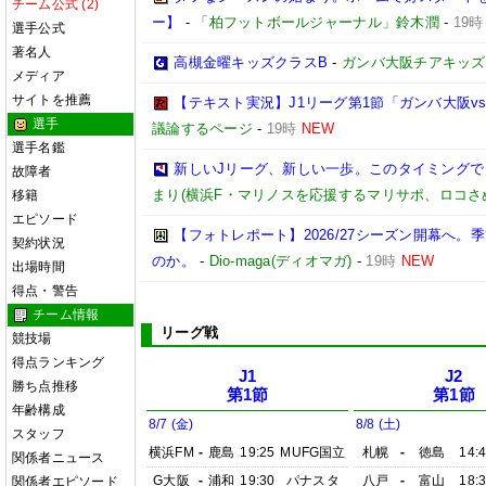
チーム公式 (2)
ー】
-
「柏フットボールジャーナル」鈴木潤
-
19時
選手公式
著名人
高槻金曜キッズクラスB
-
ガンバ大阪チアキッズ
メディア
サイトを推薦
【テキスト実況】J1リーグ第1節「ガンバ大阪v
選手
議論するページ
-
19時
NEW
選手名鑑
新しいJリーグ、新しい一歩。このタイミング
故障者
まり(横浜F・マリノスを応援するマリサポ、ロコさ
移籍
エピソード
【フォトレポート】2026/27シーズン開幕へ
契約状況
のか。
-
Dio-maga(ディオマガ)
-
19時
NEW
出場時間
得点・警告
チーム情報
リーグ戦
競技場
得点ランキング
J1
J2
勝ち点推移
第1節
第1節
年齢構成
8/7 (金)
8/8 (土)
スタッフ
横浜FM
-
鹿島
19:25
MUFG国立
札幌
-
徳島
14:
関係者ニュース
G大阪
-
浦和
19:30
パナスタ
八戸
-
富山
18:
関係者エピソード