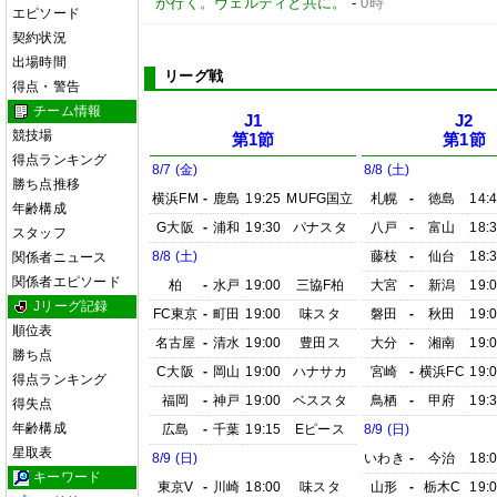
が行く。ヴェルディと共に。
-
0時
エピソード
契約状況
出場時間
リーグ戦
得点・警告
チーム情報
J1
J2
競技場
第1節
第1節
得点ランキング
8/7 (金)
8/8 (土)
勝ち点推移
横浜FM
-
鹿島
19:25
MUFG国立
札幌
-
徳島
14:
年齢構成
G大阪
-
浦和
19:30
パナスタ
八戸
-
富山
18:
スタッフ
8/8 (土)
藤枝
-
仙台
18:
関係者ニュース
関係者エピソード
柏
-
水戸
19:00
三協F柏
大宮
-
新潟
19:
Jリーグ記録
FC東京
-
町田
19:00
味スタ
磐田
-
秋田
19:
順位表
名古屋
-
清水
19:00
豊田ス
大分
-
湘南
19:
勝ち点
C大阪
-
岡山
19:00
ハナサカ
宮崎
-
横浜FC
19:
得点ランキング
福岡
-
神戸
19:00
ベススタ
鳥栖
-
甲府
19:
得失点
年齢構成
広島
-
千葉
19:15
Eピース
8/9 (日)
星取表
8/9 (日)
いわき
-
今治
18:
キーワード
東京V
-
川崎
18:00
味スタ
山形
-
栃木C
19: