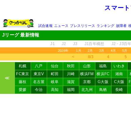
スマート
試合速報
ニュース
プレスリリース
ランキング
故障者
Jリーグ 最新情報
J1
J2
J3
J1百年構想
J2・J3百
2026年
1月
2月
3月
4月
5月
＜
8/3
4
5
札幌
八戸
仙台
秋田
山形
福島
いわき
FC東京
東京V
町田
川崎
横浜FM
横浜FC
湘南
≪
藤枝
名古屋
岐阜
滋賀
京都
G大阪
C大阪
愛媛
今治
高知
福岡
北九州
鳥栖
長崎