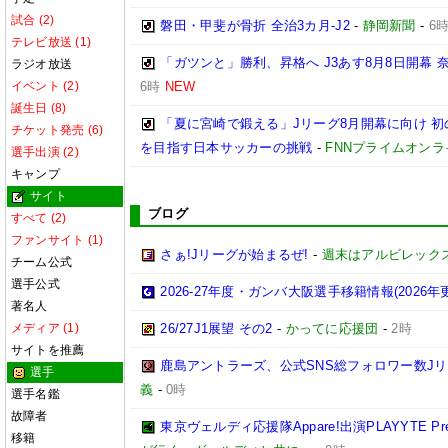
試合 (2)
磐田・甲斐が骨折 全治3カ月-J2
-
静岡新聞
-
6
テレビ放送 (1)
「ガツンと」勝利、昇格へ J3あす8月8日開幕
ラジオ放送
イベント (2)
6時
NEW
誕生日 (8)
「夏に宮崎で鍛える」Jリーグ8月開幕に向け 
チケット発売 (6)
を目指す日本サッカーの挑戦
-
FNNプライムオンラ
選手出演 (2)
キャンプ
サイト
ブログ
すべて (2)
ファンサイト (1)
さぁ!Jリーグが始まるぜ!
-
週末はアルビレックス
チーム公式
選手公式
2026-27年度・ガンバ大阪選手移籍情報(2026年
著名人
メディア (1)
26/27J1展望 その2
-
かってに応援団
-
2時
サイトを推薦
鹿島アントラーズ、公式SNS総フォロワー数J
選手
義
-
0時
選手名鑑
故障者
東京ヴェルディ応援隊Appare!出演PLAYYTE Pre
移籍