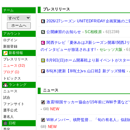
プレスリリース
チーム
2026/27シーズン UNITEDFRIDAY企画実施の
公開練習のお知らせ
-
SC相模原
-
6日23時
アカウント
ログイン
関西テレビ「夏休みはJ!新シーズン開幕!関西J
新規登録
のインタビューが放送されます!
-
セレッソ大阪
-
6
新着情報
プレスリリース
8月9日(日)ホーム開幕戦より新イベントがスター
ニュース (32)
8/6(木)更新【8/8(土)vs.山口戦】新グッズ情報
-
ブログ (1)
トピックス
ランキング
ニュース
ニュース
試合
激震!韓国サッカー協会が15年前にW杯予選など
ファンサイト
-
6時
NEW
選手公式
著名人
W杯メンバー、槙野監督… 「旬の有名人」似顔
日程
6時
NEW
予定