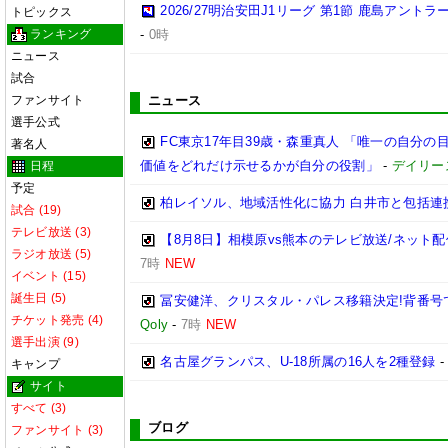
2026/27明治安田J1リーグ 第1節 鹿島アント
トピックス
ランキング
-
0時
ニュース
試合
ファンサイト
ニュース
選手公式
FC東京17年目39歳・森重真人 「唯一の自分の
著名人
価値をどれだけ示せるかが自分の役割」
-
デイリー
日程
予定
柏レイソル、地域活性化に協力 白井市と包括連携
試合 (19)
テレビ放送 (3)
【8月8日】相模原vs熊本のテレビ放送/ネット配
ラジオ放送 (5)
7時
NEW
イベント (15)
誕生日 (5)
冨安健洋、クリスタル・パレス移籍決定!背番号
チケット発売 (4)
Qoly
-
7時
NEW
選手出演 (9)
名古屋グランパス、U-18所属の16人を2種登録
キャンプ
サイト
すべて (3)
ブログ
ファンサイト (3)