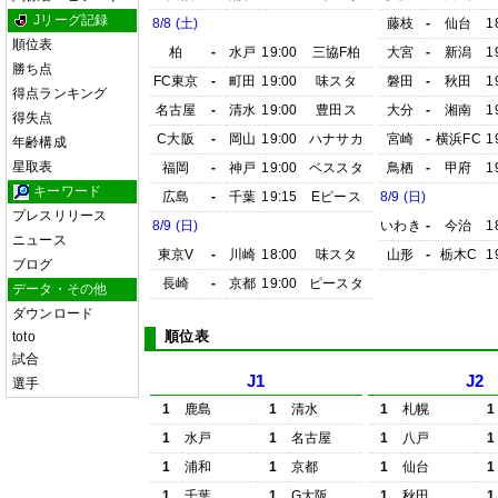
Jリーグ記録
8/8 (土)
藤枝
-
仙台
1
順位表
柏
-
水戸
19:00
三協F柏
大宮
-
新潟
1
勝ち点
FC東京
-
町田
19:00
味スタ
磐田
-
秋田
1
得点ランキング
名古屋
-
清水
19:00
豊田ス
大分
-
湘南
1
得失点
C大阪
-
岡山
19:00
ハナサカ
宮崎
-
横浜FC
1
年齢構成
星取表
福岡
-
神戸
19:00
ベススタ
鳥栖
-
甲府
1
キーワード
広島
-
千葉
19:15
Eピース
8/9 (日)
プレスリリース
8/9 (日)
いわき
-
今治
1
ニュース
東京V
-
川崎
18:00
味スタ
山形
-
栃木C
1
ブログ
長崎
-
京都
19:00
ピースタ
データ・その他
ダウンロード
順位表
toto
試合
J1
J2
選手
1
鹿島
1
清水
1
札幌
1
1
水戸
1
名古屋
1
八戸
1
1
浦和
1
京都
1
仙台
1
1
千葉
1
G大阪
1
秋田
1