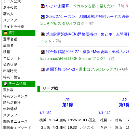
チーム公式
いよいよ開幕
-
ベガルタを熱く語りたい
-
7時
N
選手公式
著名人
2026/27シーズン、J1開幕戦の対戦カードの
メディア
3はきだめスタジオブログ
-
7時
サイトを推薦
選手
第1節:新潟(NACK)昇格候補の一角とホーム開幕
選手名鑑
ージャ
-
7時
故障者
試合観戦記2026-27～横浜FMvs鹿島～至極
移籍
エピソード
kazumaxのFIELD OF Soccer ブログ!
-
7時
契約状況
新聞予想は4-4-2!
-
週末はアルビレックス!
-
6時
出場時間
得点・警告
チーム情報
リーグ戦
競技場
得点ランキング
J1
J2
勝ち点推移
第1節
第1
年齢構成
8/7 (金)
8/8 (土)
スタッフ
横浜FM
3-4
鹿島
19:26
MUFG国立
札幌
-
徳島
1
関係者ニュース
G大阪
4-3
浦和
19:33
パナスタ
八戸
-
富山
1
関係者エピソード