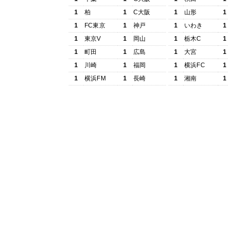
1
柏
1
C大阪
1
山形
1
1
FC東京
1
神戸
1
いわき
1
1
東京V
1
岡山
1
栃木C
1
1
町田
1
広島
1
大宮
1
1
川崎
1
福岡
1
横浜FC
1
1
横浜FM
1
長崎
1
湘南
1