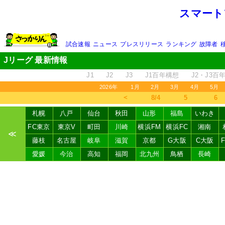
スマート
試合速報
ニュース
プレスリリース
ランキング
故障者
Jリーグ 最新情報
J1
J2
J3
J1百年構想
J2・J3百
2026年
1月
2月
3月
4月
5月
＜
8/4
5
6
札幌
八戸
仙台
秋田
山形
福島
いわき
FC東京
東京V
町田
川崎
横浜FM
横浜FC
湘南
≪
藤枝
名古屋
岐阜
滋賀
京都
G大阪
C大阪
愛媛
今治
高知
福岡
北九州
鳥栖
長崎