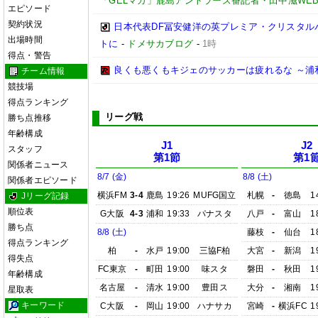
「GELマガ」鹿島アントラーズ番記者・田中滋WE
エピソード
契約状況
日本代表DF冨安健洋の英プレミア・クリスタル
出場時間
トに
-
ドメサカブログ
-
1時
得点・警告
良くも悪くもキジェのサッカーは疲れるな ～浦
チーム情報
競技場
得点ランキング
リーグ戦
勝ち点推移
年齢構成
J1
J2
スタッフ
第1節
第1
関係者ニュース
8/7 (金)
8/8 (土)
関係者エピソード
横浜FM
3-4
鹿島
19:26
MUFG国立
札幌
-
徳島
1
Jリーグ記録
順位表
G大阪
4-3
浦和
19:33
パナスタ
八戸
-
富山
1
勝ち点
8/8 (土)
藤枝
-
仙台
1
得点ランキング
柏
-
水戸
19:00
三協F柏
大宮
-
新潟
1
得失点
FC東京
-
町田
19:00
味スタ
磐田
-
秋田
1
年齢構成
名古屋
-
清水
19:00
豊田ス
大分
-
湘南
1
星取表
キーワード
C大阪
-
岡山
19:00
ハナサカ
宮崎
-
横浜FC
1