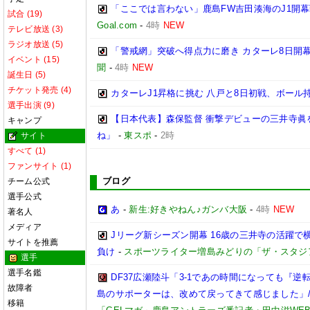
「ここでは言わない」鹿島FW吉田湊海のJ1開
試合 (19)
Goal.com
-
4時
NEW
テレビ放送 (3)
ラジオ放送 (5)
「警戒網」突破へ得点力に磨き カターレ8日開
イベント (15)
聞
-
4時
NEW
誕生日 (5)
チケット発売 (4)
カターレJ1昇格に挑む 八戸と8日初戦、ボール
選手出演 (9)
【日本代表】森保監督 衝撃デビューの三井寺眞
キャンプ
ね」
-
東スポ
-
2時
サイト
すべて (1)
ファンサイト (1)
ブログ
チーム公式
選手公式
あ
-
新生:好きやねん♪ガンバ大阪
-
4時
NEW
著名人
メディア
Jリーグ新シーズン開幕 16歳の三井寺の活躍で
サイトを推薦
負け
-
スポーツライター増島みどりの「ザ・スタジ
選手
選手名鑑
DF37広瀬陸斗「3-1であの時間になっても『
故障者
島のサポーターは、改めて戻ってきて感じました」/【
移籍