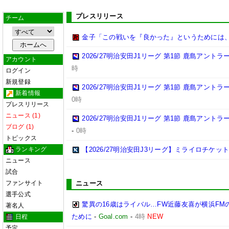
プレスリリース
チーム
金子「この戦いを『良かった』というためには
2026/27明治安田J1リーグ 第1節 鹿島アント
アカウント
時
ログイン
新規登録
2026/27明治安田J1リーグ 第1節 鹿島アント
新着情報
0時
プレスリリース
ニュース (1)
2026/27明治安田J1リーグ 第1節 鹿島アント
ブログ (1)
-
0時
トピックス
ランキング
【2026/27明治安田J3リーグ】ミライロチケ
ニュース
試合
ファンサイト
ニュース
選手公式
驚異の16歳はライバル…FW近藤友喜が横浜F
著名人
ために
-
Goal.com
-
4時
NEW
日程
予定