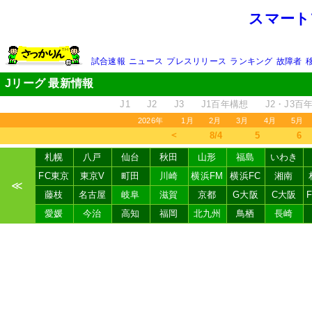
スマート
試合速報
ニュース
プレスリリース
ランキング
故障者
Jリーグ 最新情報
J1
J2
J3
J1百年構想
J2・J3百
2026年
1月
2月
3月
4月
5月
＜
8/4
5
6
札幌
八戸
仙台
秋田
山形
福島
いわき
FC東京
東京V
町田
川崎
横浜FM
横浜FC
湘南
≪
藤枝
名古屋
岐阜
滋賀
京都
G大阪
C大阪
愛媛
今治
高知
福岡
北九州
鳥栖
長崎