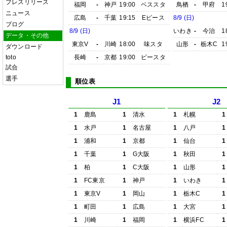
プレスリリース
福岡
-
神戸
19:00
ベススタ
鳥栖
-
甲府
1
ニュース
広島
-
千葉
19:15
Eピース
8/9 (日)
ブログ
8/9 (日)
いわき
-
今治
1
データ・その他
東京V
-
川崎
18:00
味スタ
山形
-
栃木C
1
ダウンロード
toto
長崎
-
京都
19:00
ピースタ
試合
選手
順位表
J1
J2
1
鹿島
1
清水
1
札幌
1
1
水戸
1
名古屋
1
八戸
1
1
浦和
1
京都
1
仙台
1
1
千葉
1
G大阪
1
秋田
1
1
柏
1
C大阪
1
山形
1
1
FC東京
1
神戸
1
いわき
1
1
東京V
1
岡山
1
栃木C
1
1
町田
1
広島
1
大宮
1
1
川崎
1
福岡
1
横浜FC
1