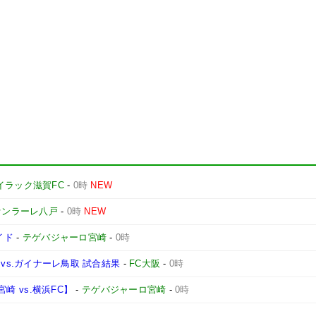
イラック滋賀FC
-
0時
NEW
ァンラーレ八戸
-
0時
NEW
イド
-
テゲバジャーロ宮崎
-
0時
1節 vs.ガイナーレ鳥取 試合結果
-
FC大阪
-
0時
宮崎 vs.横浜FC】
-
テゲバジャーロ宮崎
-
0時