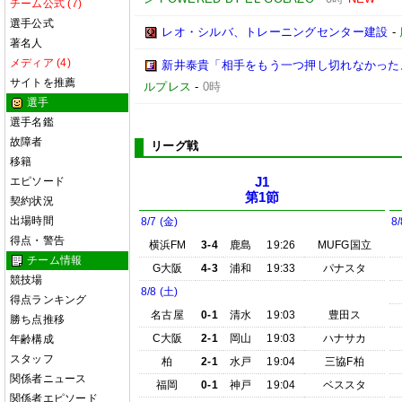
チーム公式 (7)
選手公式
レオ・シルバ、トレーニングセンター建設
-
著名人
メディア (4)
新井泰貴「相手をもう一つ押し切れなかった
サイトを推薦
ルプレス
-
0時
選手
選手名鑑
故障者
リーグ戦
移籍
エピソード
J1
第1節
契約状況
出場時間
8/7 (金)
8/
得点・警告
横浜FM
3-4
鹿島
19:26
MUFG国立
チーム情報
G大阪
4-3
浦和
19:33
パナスタ
競技場
8/8 (土)
得点ランキング
名古屋
0-1
清水
19:03
豊田ス
勝ち点推移
C大阪
2-1
岡山
19:03
ハナサカ
年齢構成
スタッフ
柏
2-1
水戸
19:04
三協F柏
関係者ニュース
福岡
0-1
神戸
19:04
ベススタ
関係者エピソード