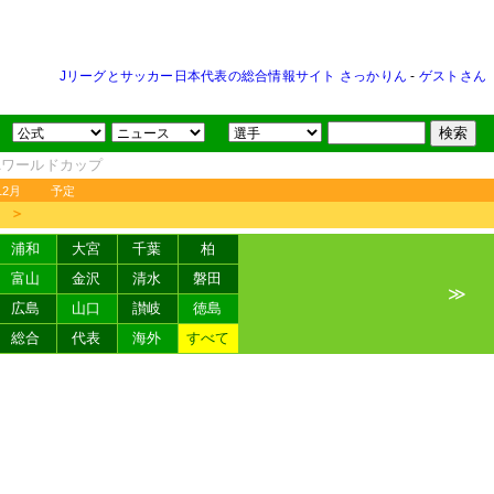
Jリーグとサッカー日本代表の総合情報サイト さっかりん
-
ゲストさん
FAワールドカップ
12月
予定
＞
浦和
大宮
千葉
柏
富山
金沢
清水
磐田
≫
広島
山口
讃岐
徳島
総合
代表
海外
すべて