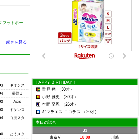
タフットボー
続きを見る
HAPPY BIRTHDAY !
03
ギオンス
青戸 翔
（30才）
04
長野U
小野 雅史
（30才）
03
Axis
本間 至恩
（26才）
03
ギケンス
ギマラエス ニコラス
（20才）
04
白波スタ
本日の試合
J1
00
とうスタ
東京V
18:00
川崎