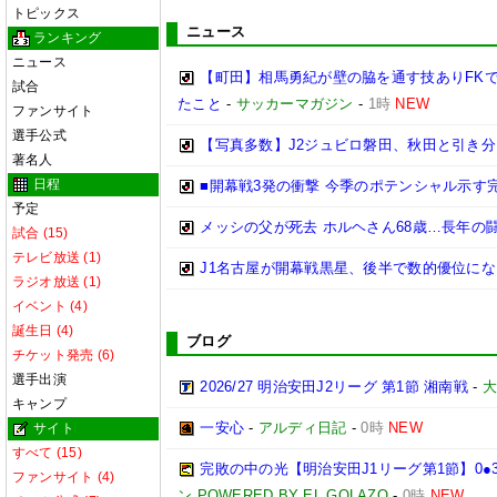
トピックス
ニュース
ランキング
ニュース
【町田】相馬勇紀が壁の脇を通す技ありFK
試合
たこと
-
サッカーマガジン
-
1時
NEW
ファンサイト
選手公式
【写真多数】J2ジュビロ磐田、秋田と引き
著名人
日程
■開幕戦3発の衝撃 今季のポテンシャル示す完
予定
メッシの父が死去 ホルヘさん68歳…長年の
試合 (15)
テレビ放送 (1)
J1名古屋が開幕戦黒星、後半で数的優位に
ラジオ放送 (1)
イベント (4)
誕生日 (4)
ブログ
チケット発売 (6)
選手出演
2026/27 明治安田J2リーグ 第1節 湘南戦
-
大
キャンプ
一安心
-
アルディ日記
-
0時
NEW
サイト
すべて (15)
完敗の中の光【明治安田J1リーグ第1節】0●
ファンサイト (4)
ン POWERED BY EL GOLAZO
-
0時
NEW