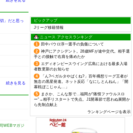
続きを見る
ピックアップ
大切」だと思っ
Jリーグ移籍情報
ニュース アクセスランキング
1
田中パウロ淳一選手の負傷について
2
神戸にアクシデント。28歳MFが途中交代。相手選
手との接触で右肩を痛めたか
3
エディオンピースウイング広島における最多入場
者数更新のお知らせ
4
「ん?ベガルタやばくね?」百年構想リーグ王者が
無念の黒星発進。ネット反応「なにしとんねん」「開
続きを見る
幕戦ぼこじゃん...」
5
まさか、こんな形で…福岡が“痛恨ファウルスロ
ー”→相手リスタートで失点。J1開幕節で思わぬ展開か
ら先制点献上
ランキングページを表示
謙司WEBマガジ