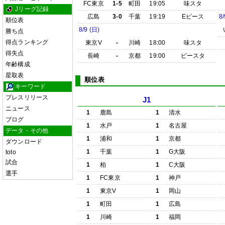
FC東京
1-5
町田
19:05
味スタ
Jリーグ記録
広島
3-0
千葉
19:19
Eピース
8/
順位表
8/9 (日)
勝ち点
得点ランキング
東京V
-
川崎
18:00
味スタ
得失点
長崎
-
京都
19:00
ピースタ
年齢構成
星取表
順位表
キーワード
プレスリリース
J1
ニュース
1
鹿島
1
清水
ブログ
1
水戸
1
名古屋
データ・その他
1
浦和
1
京都
ダウンロード
1
千葉
1
G大阪
toto
試合
1
柏
1
C大阪
選手
1
FC東京
1
神戸
1
東京V
1
岡山
1
町田
1
広島
1
川崎
1
福岡