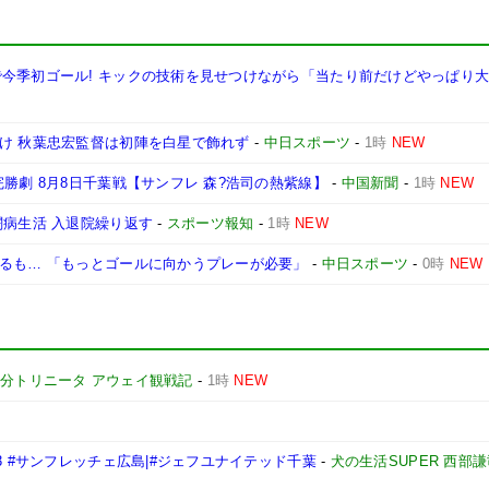
で今季初ゴール! キックの技術を見せつけながら「当たり前だけどやっぱり
分け 秋葉忠宏監督は初陣を白星で飾れず
-
中日スポーツ
-
1時
NEW
勝劇 8月8日千葉戦【サンフレ 森?浩司の熱紫線】
-
中国新聞
-
1時
NEW
闘病生活 入退院繰り返す
-
スポーツ報知
-
1時
NEW
なるも… 「もっとゴールに向かうプレーが必要」
-
中日スポーツ
-
0時
NEW
分トリニータ アウェイ観戦記
-
1時
NEW
3 #サンフレッチェ広島|#ジェフユナイテッド千葉
-
犬の生活SUPER 西部