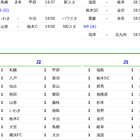
鳥栖
2-0
甲府
19:37
駅スタ
滋賀
-
岐阜
18:
9 (日)
栃木SC
-
金沢
19:
いわき
-
今治
18:00
ハワスタ
愛媛
-
奈良
19:
山形
-
栃木C
19:00
NDスタ
9/9 (水)
琉球
-
北九州
19:
J2
J3
1
札幌
1
甲府
1
福島
1
1
八戸
1
新潟
1
栃木SC
1
1
仙台
1
富山
1
群馬
1
1
秋田
1
磐田
1
相模原
1
1
山形
1
藤枝
1
松本
1
1
いわき
1
徳島
1
長野
1
1
栃木C
1
今治
1
金沢
1
1
大宮
1
鳥栖
1
岐阜
1
1
横浜FC
1
大分
1
滋賀
1