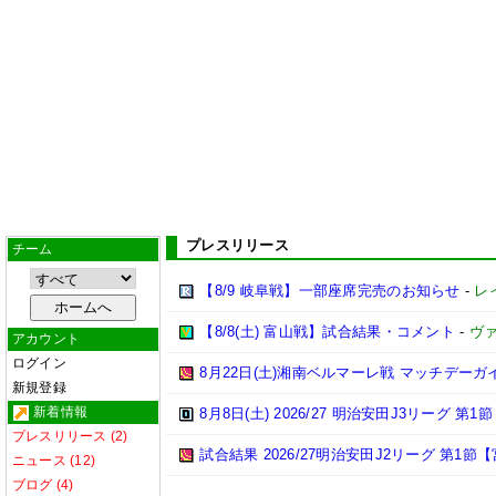
プレスリリース
チーム
【8/9 岐阜戦】一部座席完売のお知らせ
-
レ
【8/8(土) 富山戦】試合結果・コメント
-
ヴ
アカウント
ログイン
8月22日(土)湘南ベルマーレ戦 マッチデーガ
新規登録
新着情報
8月8日(土) 2026/27 明治安田J3リーグ 第
プレスリリース (2)
試合結果 2026/27明治安田J2リーグ 第1節【
ニュース (12)
ブログ (4)