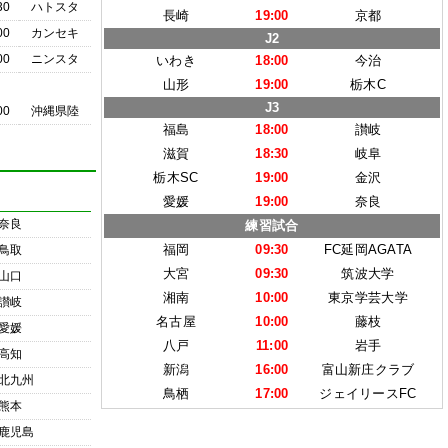
30
ハトスタ
長崎
19:00
京都
00
カンセキ
J2
00
ニンスタ
いわき
18:00
今治
山形
19:00
栃木C
J3
00
沖縄県陸
福島
18:00
讃岐
滋賀
18:30
岐阜
栃木SC
19:00
金沢
愛媛
19:00
奈良
奈良
練習試合
福岡
09:30
FC延岡AGATA
鳥取
大宮
09:30
筑波大学
山口
湘南
10:00
東京学芸大学
讃岐
名古屋
10:00
藤枝
愛媛
八戸
11:00
岩手
高知
新潟
16:00
富山新庄クラブ
北九州
鳥栖
17:00
ジェイリースFC
熊本
鹿児島