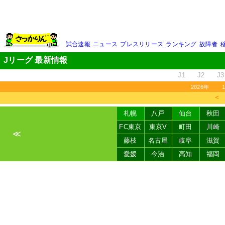
試合速報
ニュース
プレスリリース
ランキング
故障者
Jリーグ 最新情報
J1
J2
J3
2026年
＜
札幌
八戸
仙台
秋田
FC東京
東京V
町田
川崎
≪
藤枝
名古屋
岐阜
滋賀
愛媛
今治
高知
福岡