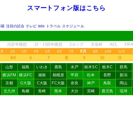
スマートフォン版はこちら
移籍
注目の試合
テレビ
toto
トラベル
スケジュール
J1百年構想
J2・J3百年構想
Jカップ
天皇杯
ACL
FI
8月
1月
2月
3月
4月
5月
6月
7月
9月
10月
11月
8
8/5
6
7
9
10
11
山形
福島
いわき
鹿島
水戸
栃木SC
栃木C
群馬
横浜FM
横浜FC
湘南
相模原
甲府
松本
長野
新潟
京都
G大阪
C大阪
FC大阪
奈良
神戸
鳥取
岡山
北九州
鳥栖
長崎
熊本
大分
宮崎
鹿児島
琉球