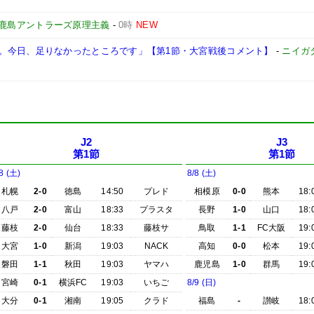
鹿島アントラーズ原理主義
-
0時
NEW
。今日、足りなかったところです」【第1節・大宮戦後コメント】
-
ニイガ
J2
J3
第1節
第1節
8 (土)
8/8 (土)
札幌
2-0
徳島
14:50
プレド
相模原
0-0
熊本
18:
八戸
2-0
富山
18:33
プラスタ
長野
1-0
山口
18:
藤枝
2-0
仙台
18:33
藤枝サ
鳥取
1-1
FC大阪
19:
大宮
1-0
新潟
19:03
NACK
高知
0-0
松本
19:
磐田
1-1
秋田
19:03
ヤマハ
鹿児島
1-0
群馬
19:
宮崎
0-1
横浜FC
19:03
いちご
8/9 (日)
大分
0-1
湘南
19:05
クラド
福島
-
讃岐
18: