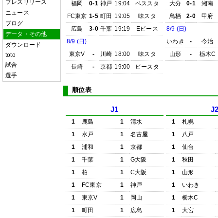
プレスリリース
福岡
0-1
神戸
19:04
ベススタ
大分
0-1
湘南
ニュース
FC東京
1-5
町田
19:05
味スタ
鳥栖
2-0
甲府
ブログ
広島
3-0
千葉
19:19
Eピース
8/9 (日)
データ・その他
8/9 (日)
いわき
-
今治
ダウンロード
東京V
-
川崎
18:00
味スタ
山形
-
栃木C
toto
試合
長崎
-
京都
19:00
ピースタ
選手
順位表
J1
J
1
鹿島
1
清水
1
札幌
1
水戸
1
名古屋
1
八戸
1
浦和
1
京都
1
仙台
1
千葉
1
G大阪
1
秋田
1
柏
1
C大阪
1
山形
1
FC東京
1
神戸
1
いわき
1
東京V
1
岡山
1
栃木C
1
町田
1
広島
1
大宮