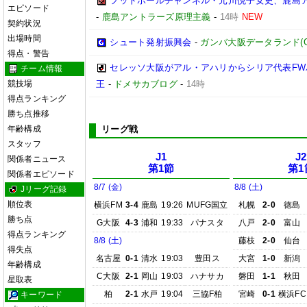
フットボールチャンネル・元川悦子女史、鹿島ア
エピソード
-
鹿島アントラーズ原理主義
-
14時
NEW
契約状況
出場時間
シュート発射振興会
-
ガンバ大阪データランド(GAMB
得点・警告
セレッソ大阪がアル・アハリからシリア代表FWパ
チーム情報
競技場
王
-
ドメサカブログ
-
14時
得点ランキング
勝ち点推移
年齢構成
リーグ戦
スタッフ
J1
J2
関係者ニュース
第1節
第1
関係者エピソード
8/7 (金)
8/8 (土)
Jリーグ記録
順位表
横浜FM
3-4
鹿島
19:26
MUFG国立
札幌
2-0
徳島
勝ち点
G大阪
4-3
浦和
19:33
パナスタ
八戸
2-0
富山
得点ランキング
8/8 (土)
藤枝
2-0
仙台
得失点
名古屋
0-1
清水
19:03
豊田ス
大宮
1-0
新潟
年齢構成
C大阪
2-1
岡山
19:03
ハナサカ
磐田
1-1
秋田
星取表
柏
2-1
水戸
19:04
三協F柏
宮崎
0-1
横浜FC
キーワード