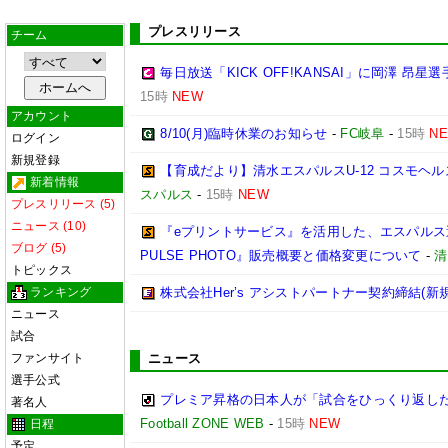
プレスリリース
チーム
毎日放送「KICK OFF!KANSAI」に岡澤 昂
15時
NEW
アカウント
8/10(月)臨時休業のお知らせ
-
FC岐阜
-
15時
N
ログイン
新規登録
【育成だより】清水エスパルスU-12 コスモヘルス Chall
新着情報
スパルス
-
15時
NEW
プレスリリース (5)
ニュース (10)
『eプリントサービス』を活用した、エスパルス選
ブログ (5)
PULSE PHOTO』販売概要と価格変更について
-
清
トピックス
ランキング
株式会社Her’s アシストパートナー契約締結(新
ニュース
試合
ファンサイト
ニュース
選手公式
プレミア昇格の日本人が「試合をひっくり返した
著名人
Football ZONE WEB
-
15時
NEW
日程
予定