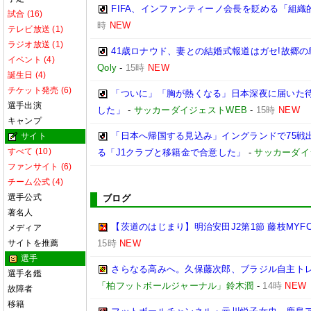
FIFA、インファンティーノ会長を貶める「組
試合 (16)
時
NEW
テレビ放送 (1)
ラジオ放送 (1)
41歳ロナウド、妻との結婚式報道はガセ!故郷
イベント (4)
Qoly
-
15時
NEW
誕生日 (4)
チケット発売 (6)
「ついに」「胸が熱くなる」日本深夜に届いた待望
選手出演
した」
-
サッカーダイジェストWEB
-
15時
NEW
キャンプ
「日本へ帰国する見込み」イングランドで75戦
サイト
すべて (10)
る「J1クラブと移籍金で合意した」
-
サッカーダイ
ファンサイト (6)
チーム公式 (4)
選手公式
ブログ
著名人
【茨道のはじまり】明治安田J2第1節 藤枝MYF
メディア
サイトを推薦
15時
NEW
選手
さらなる高みへ。久保藤次郎、ブラジル自主トレの成
選手名鑑
「柏フットボールジャーナル」鈴木潤
-
14時
NEW
故障者
移籍