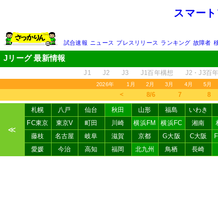
スマート
試合速報
ニュース
プレスリリース
ランキング
故障者
Jリーグ 最新情報
J1
J2
J3
J1百年構想
J2・J3百
2026年
1月
2月
3月
4月
5月
＜
8/6
7
8
札幌
八戸
仙台
秋田
山形
福島
いわき
FC東京
東京V
町田
川崎
横浜FM
横浜FC
湘南
≪
藤枝
名古屋
岐阜
滋賀
京都
G大阪
C大阪
愛媛
今治
高知
福岡
北九州
鳥栖
長崎