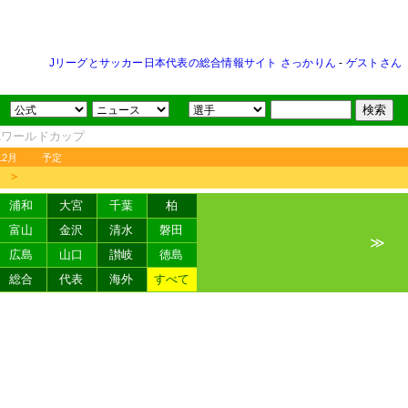
Jリーグとサッカー日本代表の総合情報サイト さっかりん
-
ゲストさん
FAワールドカップ
12月
予定
＞
浦和
大宮
千葉
柏
富山
金沢
清水
磐田
≫
広島
山口
讃岐
徳島
総合
代表
海外
すべて