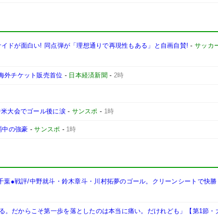
イドが面白い! 同点弾が「理想通りで再現性もある」と自画自賛!
-
サッカ
い海外チケット販売首位
-
日本経済新聞
-
2時
中米大会でゴール後に涙
-
サンスポ
-
1時
覇中の強豪
-
サンスポ
-
1時
 3-0 千葉●戦評/中野就斗・鈴木章斗・川村拓夢のゴール。クリーンシートで快勝
る。だからこそ第一歩を落としたのは本当に痛い。だけれども」【第1節・