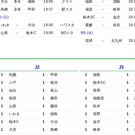
大分
0-1
湘南
19:05
クラド
福島
-
讃岐
18:
鳥栖
2-0
甲府
19:37
駅スタ
滋賀
-
岐阜
18:
9 (日)
栃木SC
-
金沢
19:
いわき
-
今治
18:00
ハワスタ
愛媛
-
奈良
19:
山形
-
栃木C
19:00
NDスタ
9/9 (水)
琉球
-
北九州
19:
J2
J3
1
札幌
1
甲府
1
福島
1
1
八戸
1
新潟
1
栃木SC
1
1
仙台
1
富山
1
群馬
1
1
秋田
1
磐田
1
相模原
1
1
山形
1
藤枝
1
松本
1
1
いわき
1
徳島
1
長野
1
1
栃木C
1
今治
1
金沢
1
1
大宮
1
鳥栖
1
岐阜
1