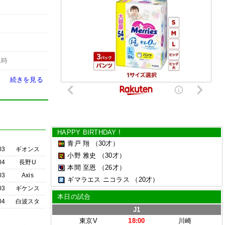
1時
続きを見る
HAPPY BIRTHDAY !
青戸 翔
（30才）
03
ギオンス
小野 雅史
（30才）
04
長野U
本間 至恩
（26才）
03
Axis
ギマラエス ニコラス
（20才）
03
ギケンス
本日の試合
04
白波スタ
J1
東京V
18:00
川崎