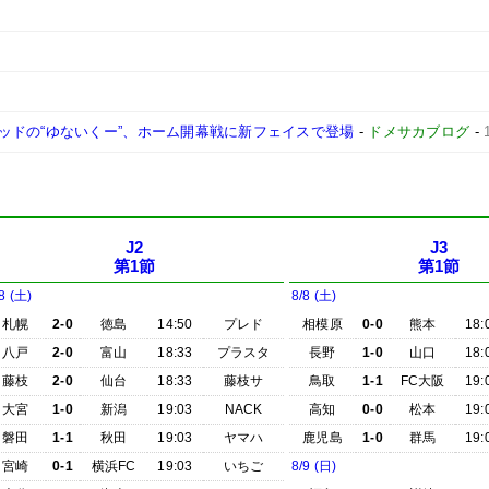
ッドの“ゆないくー”、ホーム開幕戦に新フェイスで登場
-
ドメサカブログ
-
J2
J3
第1節
第1節
8 (土)
8/8 (土)
札幌
2-0
徳島
14:50
プレド
相模原
0-0
熊本
18:
八戸
2-0
富山
18:33
プラスタ
長野
1-0
山口
18:
藤枝
2-0
仙台
18:33
藤枝サ
鳥取
1-1
FC大阪
19:
大宮
1-0
新潟
19:03
NACK
高知
0-0
松本
19:
磐田
1-1
秋田
19:03
ヤマハ
鹿児島
1-0
群馬
19:
宮崎
0-1
横浜FC
19:03
いちご
8/9 (日)