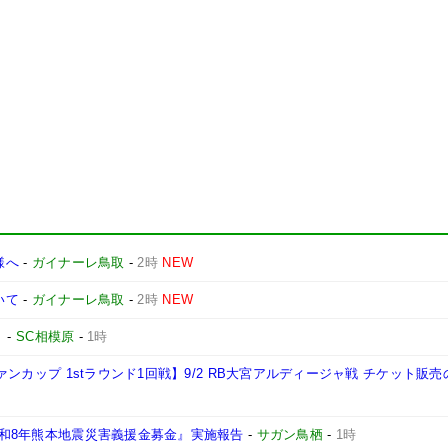
様へ
-
ガイナーレ鳥取
-
2時
NEW
いて
-
ガイナーレ鳥取
-
2時
NEW
ト
-
SC相模原
-
1時
ヴァンカップ 1stラウンド1回戦】9/2 RB大宮アルディージャ戦 チケット販
『令和8年熊本地震災害義援金募金』実施報告
-
サガン鳥栖
-
1時