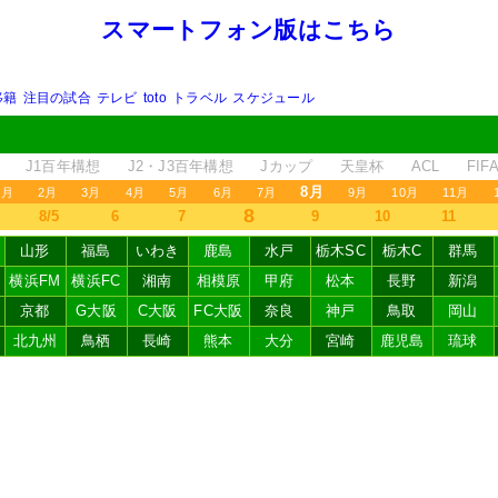
スマートフォン版はこちら
移籍
注目の試合
テレビ
toto
トラベル
スケジュール
J1百年構想
J2・J3百年構想
Jカップ
天皇杯
ACL
FI
8月
1月
2月
3月
4月
5月
6月
7月
9月
10月
11月
8
8/5
6
7
9
10
11
山形
福島
いわき
鹿島
水戸
栃木SC
栃木C
群馬
横浜FM
横浜FC
湘南
相模原
甲府
松本
長野
新潟
京都
G大阪
C大阪
FC大阪
奈良
神戸
鳥取
岡山
北九州
鳥栖
長崎
熊本
大分
宮崎
鹿児島
琉球