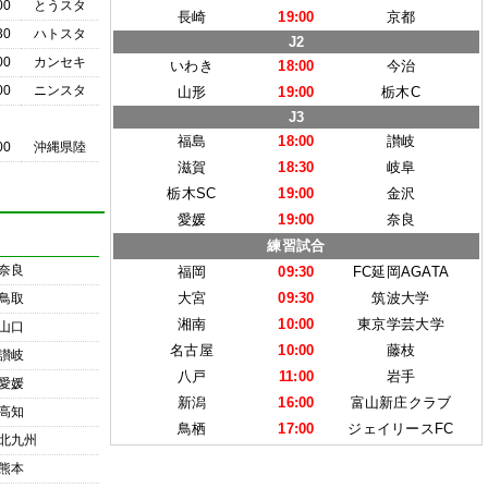
00
とうスタ
長崎
19:00
京都
30
ハトスタ
J2
00
カンセキ
いわき
18:00
今治
00
ニンスタ
山形
19:00
栃木C
J3
福島
18:00
讃岐
00
沖縄県陸
滋賀
18:30
岐阜
栃木SC
19:00
金沢
愛媛
19:00
奈良
練習試合
奈良
福岡
09:30
FC延岡AGATA
大宮
09:30
筑波大学
鳥取
湘南
10:00
東京学芸大学
山口
名古屋
10:00
藤枝
讃岐
八戸
11:00
岩手
愛媛
新潟
16:00
富山新庄クラブ
高知
鳥栖
17:00
ジェイリースFC
北九州
熊本