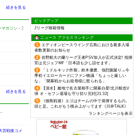
続きを見る
ピックアップ
Jリーグ移籍情報
ーマガジン
-
2
ニュース アクセスランキング
1
エディオンピースウイング広島における最多入場
者数更新のお知らせ
2
佐野航大の蘭リーグ王者PSV加入が正式決定! 指揮
官は元ジェフMF「日本語も少し話せます」
2
「ミドルキック炸裂」鈴木優磨、強烈腹蹴り→今
季初イエローカードにファン物議「ちょっと厳しい
な」「開幕戦からお祖母様に怒られる」
4
【清水】敵地で名古屋相手に開幕白星!北川航也V
続きを見る
弾 オ・セフン退場も守り切り完封[21:32]
5
《徳島戦後》エゴはチームの中で発揮するもの。
頭と足。これがもう積み上がってます《川井TALK》
-
ランキングページを表示
大宮戦後コメ