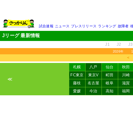
試合速報
ニュース
プレスリリース
ランキング
故障者
Jリーグ 最新情報
J1
J2
J3
2026年
＜
札幌
八戸
仙台
秋田
FC東京
東京V
町田
川崎
≪
藤枝
名古屋
岐阜
滋賀
愛媛
今治
高知
福岡