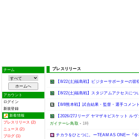
プレスリリース
チーム
【8/22(土)福島戦】ビジターサポーターの皆
【8/22(土)福島戦】スタジアムアクセスにつ
アカウント
ログイン
【8/8熊本戦】試合結果・監督・選手コメン
新規登録
新着情報
【2026/27Jリーグ ヤマザキビスケット ル
プレスリリース (2)
ガイナーレ鳥取
-
1時
ニュース (2)
チカラをひとつに。ーTEAM AS ONEー
ブログ (1)