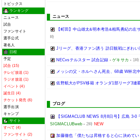
トピックス
ランキング
ニュース
ニュース
試合
【町田】中山雄太&明本考浩&相馬勇紀の左サ
ファンサイト
時
選手公式
著名人
Jリーグ、香港ファン誘う 訪日観戦にぎわ
日程
予定
NECvsテルスター 試合記録
-
ゲキサカ
-
1時
試合 (15)
メッシの父・ホルヘさん死去、68歳 W杯北
テレビ放送 (1)
ラジオ放送 (1)
佐野航大がPSV移籍 オランダ1部リーグ3連
イベント (4)
誕生日 (4)
チケット発売 (6)
ブログ
選手出演
キャンプ
【SIGMACLUB NEWS 8月8日号】広島
サイト
SIGMACLUBweb
-
2時
NEW
すべて (4)
ファンサイト (2)
加藤徹也「僕たちは昇格すると心に決めてい