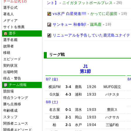
チーム公式 (2)
ント】
-
ニイガタフットボールプレス
-
2時
選手公式
vs水戸 白星発進!!!!
-
かってに応援団
-
1時
著名人
メディア
サンキュー 秋春制!
-
蹴馬鹿
-
1時
サイトを推薦
選手
リニューアルを予告していた鹿児島ユナイテ
選手名鑑
故障者
移籍
リーグ戦
エピソード
契約状況
J1
第1節
出場時間
得点・警告
8/7 (金)
8/
チーム情報
横浜FM
3-4
鹿島
19:26
MUFG国立
競技場
G大阪
4-3
浦和
19:33
パナスタ
得点ランキング
8/8 (土)
勝ち点推移
名古屋
0-1
清水
19:03
豊田ス
年齢構成
スタッフ
C大阪
2-1
岡山
19:03
ハナサカ
関係者ニュース
柏
2-1
水戸
19:04
三協F柏
関係者エピソード