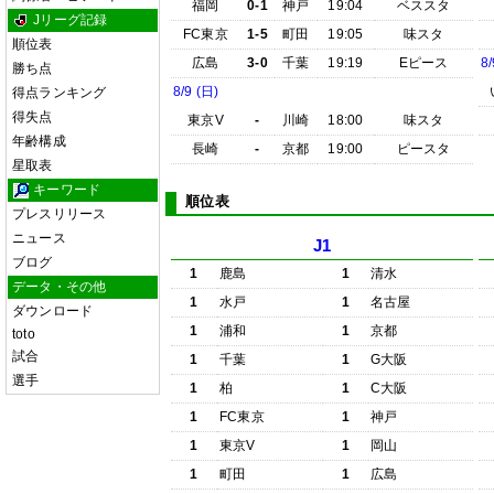
福岡
0-1
神戸
19:04
ベススタ
Jリーグ記録
FC東京
1-5
町田
19:05
味スタ
順位表
広島
3-0
千葉
19:19
Eピース
8/
勝ち点
8/9 (日)
得点ランキング
得失点
東京V
-
川崎
18:00
味スタ
年齢構成
長崎
-
京都
19:00
ピースタ
星取表
キーワード
順位表
プレスリリース
ニュース
J1
ブログ
1
鹿島
1
清水
データ・その他
1
水戸
1
名古屋
ダウンロード
1
浦和
1
京都
toto
試合
1
千葉
1
G大阪
選手
1
柏
1
C大阪
1
FC東京
1
神戸
1
東京V
1
岡山
1
町田
1
広島