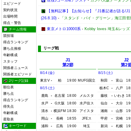
現役Jゴール&アシスト
-
ガンバ大阪データランド(GA
エピソード
契約状況
【無料記事】【お知らせ】『J1番記者が語る!J1レ
出場時間
(26.8.10)
-
「スタンド・バイ・グリーン」海江田哲
得点・警告
東京メトロ10000系
-
Kobby loves 埼玉&レッズ
チーム情報
競技場
得点ランキング
リーグ戦
勝ち点推移
年齢構成
J1
J2
スタッフ
第2節
第2
関係者ニュース
8/14 (金)
8/15 (土)
関係者エピソード
東京V
-
柏
19:00
MUFG国立
秋田
-
富山
18
Jリーグ記録
順位表
8/15 (土)
栃木C
-
八戸
18
勝ち点
鹿島
-
名古屋
18:00
メルスタ
藤枝
-
いわき
18
得点ランキング
水戸
-
G大阪
18:00
水戸信ス
仙台
-
大分
19
得失点
清水
-
横浜FM
18:30
アイスタ
湘南
-
山形
19
年齢構成
岡山
-
長崎
18:55
JFEス
甲府
-
宮崎
19
星取表
キーワード
浦和
-
広島
19:00
埼玉
新潟
-
札幌
19