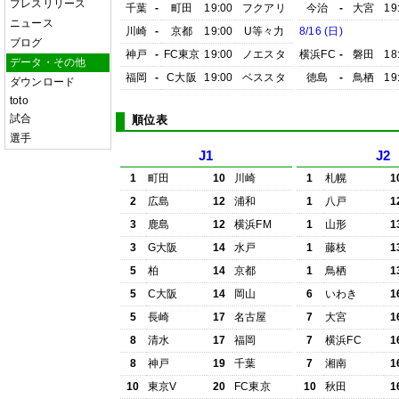
プレスリリース
千葉
-
町田
19:00
フクアリ
今治
-
大宮
19
ニュース
川崎
-
京都
19:00
U等々力
8/16 (日)
ブログ
神戸
-
FC東京
19:00
ノエスタ
横浜FC
-
磐田
18
データ・その他
福岡
-
C大阪
19:00
ベススタ
徳島
-
鳥栖
19
ダウンロード
toto
試合
順位表
選手
J1
J2
1
町田
10
川崎
1
札幌
1
2
広島
12
浦和
1
八戸
1
3
鹿島
12
横浜FM
1
山形
1
3
G大阪
14
水戸
1
藤枝
1
5
柏
14
京都
1
鳥栖
1
5
C大阪
14
岡山
6
いわき
1
5
長崎
17
名古屋
7
大宮
1
8
清水
17
福岡
7
横浜FC
1
8
神戸
19
千葉
7
湘南
1
10
東京V
20
FC東京
10
秋田
1