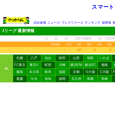
スマート
試合速報
ニュース
プレスリリース
ランキング
故障者
Jリーグ 最新情報
J1
J2
J3
J1百年構想
J2・J3百
2026年
1月
2月
3月
4月
5月
＜
8/7
8
9
札幌
八戸
仙台
秋田
山形
福島
いわき
FC東京
東京V
町田
川崎
横浜FM
横浜FC
湘南
≪
藤枝
名古屋
岐阜
滋賀
京都
G大阪
C大阪
愛媛
今治
高知
福岡
北九州
鳥栖
長崎