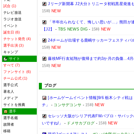
Jリーグ新開幕 J2大分トリニータ初戦黒星発進
試合 (1)
15時
NEW
テレビ放送
ラジオ放送
「半年出られなくて、悔しい思いが…」熊田が連
イベント
【J2】
-
TBS NEWS DIG
-
15時
NEW
誕生日 (6)
チケット発売 (4)
24チームが出場する鹿嶋サッカーフェスティバル
選手出演 (3)
15時
NEW
キャンプ
藤枝MF行友祐翔が復帰まで約3か月の負傷…4
サイト
すべて (7)
15時
NEW
ファンサイト (6)
チーム公式 (1)
選手公式
ブログ
著名人
[ホームゲームイベント情報]9/6 栃木シティ
メディア
サイトを推薦
チ」
-
コンサデコンサ
-
15時
NEW
選手
セレッソ大阪がシリア代表FWパブロ・サバック
選手名鑑
いですね!」
-
ドメサカブログ
-
15時
NEW
故障者
移籍