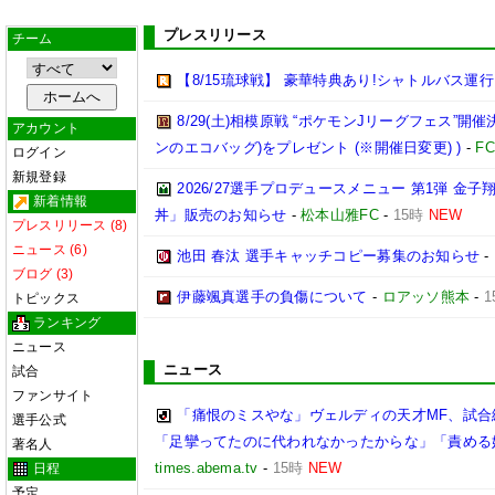
プレスリリース
チーム
【8/15琉球戦】 豪華特典あり!シャトルバス運
8/29(土)相模原戦 “ポケモンJリーグフェス”開催
アカウント
ンのエコバッグ)をプレゼント (※開催日変更) )
-
F
ログイン
新規登録
2026/27選手プロデュースメニュー 第1弾 
新着情報
丼」販売のお知らせ
-
松本山雅FC
-
15時
NEW
プレスリリース (8)
ニュース (6)
池田 春汰 選手キャッチコピー募集のお知らせ
-
ブログ (3)
伊藤颯真選手の負傷について
-
ロアッソ熊本
-
1
トピックス
ランキング
ニュース
ニュース
試合
ファンサイト
「痛恨のミスやな」ヴェルディの天才MF、試
選手公式
「足攣ってたのに代われなかったからな」「責める
著名人
times.abema.tv
-
15時
NEW
日程
予定