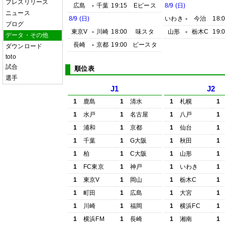
プレスリリース
広島
-
千葉
19:15
Eピース
8/9 (日)
ニュース
8/9 (日)
いわき
-
今治
18:
ブログ
東京V
-
川崎
18:00
味スタ
山形
-
栃木C
19:
データ・その他
長崎
-
京都
19:00
ピースタ
ダウンロード
toto
試合
順位表
選手
J1
J2
1
鹿島
1
清水
1
札幌
1
1
水戸
1
名古屋
1
八戸
1
1
浦和
1
京都
1
仙台
1
1
千葉
1
G大阪
1
秋田
1
1
柏
1
C大阪
1
山形
1
1
FC東京
1
神戸
1
いわき
1
1
東京V
1
岡山
1
栃木C
1
1
町田
1
広島
1
大宮
1
1
川崎
1
福岡
1
横浜FC
1
1
横浜FM
1
長崎
1
湘南
1