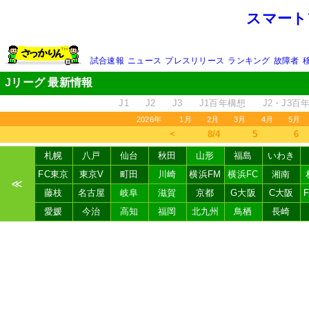
スマート
試合速報
ニュース
プレスリリース
ランキング
故障者
Jリーグ 最新情報
J1
J2
J3
J1百年構想
J2・J3百
2026年
1月
2月
3月
4月
5月
＜
8/4
5
6
札幌
八戸
仙台
秋田
山形
福島
いわき
FC東京
東京V
町田
川崎
横浜FM
横浜FC
湘南
≪
藤枝
名古屋
岐阜
滋賀
京都
G大阪
C大阪
愛媛
今治
高知
福岡
北九州
鳥栖
長崎