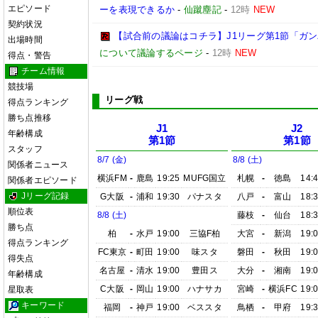
エピソード
ーを表現できるか
-
仙蹴塵記
-
12時
NEW
契約状況
【試合前の議論はコチラ】J1リーグ第1節「ガン
出場時間
について議論するページ
-
12時
NEW
得点・警告
チーム情報
競技場
リーグ戦
得点ランキング
勝ち点推移
J1
J2
年齢構成
第1節
第1節
スタッフ
8/7 (金)
8/8 (土)
関係者ニュース
横浜FM
-
鹿島
19:25
MUFG国立
札幌
-
徳島
14:
関係者エピソード
Jリーグ記録
G大阪
-
浦和
19:30
パナスタ
八戸
-
富山
18:
順位表
8/8 (土)
藤枝
-
仙台
18:
勝ち点
柏
-
水戸
19:00
三協F柏
大宮
-
新潟
19:
得点ランキング
FC東京
-
町田
19:00
味スタ
磐田
-
秋田
19:
得失点
名古屋
-
清水
19:00
豊田ス
大分
-
湘南
19:
年齢構成
C大阪
-
岡山
19:00
ハナサカ
宮崎
-
横浜FC
19:
星取表
キーワード
福岡
-
神戸
19:00
ベススタ
鳥栖
-
甲府
19: