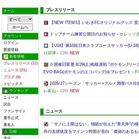
プレスリリース
チーム
【NEW ITEMS】いわきFCオリジナルグッズ 
トップチーム練習公開日のお知らせ
-
セレッソ
アカウント
ログイン
【U18】第10回日本クラブユースサッカー(U-18)T
新規登録
ロ沼津
-
12時
NEW
新着情報
プレスリリース (33)
※開催日変更 8/29(土)相模原戦 “ポケモンJリ
ニュース (25)
EVO BAG(ポケモンのエコバッグ)をプレゼント
-
F
ブログ (9)
2026/27シーズン「サッカー×グルメ満喫バ
トピックス
ランキング
レ富山
-
12時
NEW
ニュース
試合
ファンサイト
ニュース
選手公式
「サノに上限はない」独紙が伝えた“青天井”の移
著名人
舟の去就状況をマインツ幹部が告白「価値のあるも
日程
予定