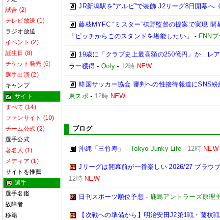
JR新潟駅を“アルビ”で装飾 J2リーグ8日開幕へ
試合 (2)
テレビ放送 (1)
藤枝MYFC “ミスター”槙野監督の提案で実現 
ラジオ放送
「ピッチからこのスタンドを堪能したい」
-
FNN
イベント (2)
誕生日 (8)
19歳に「クラブ史上最高額の250億円」か…
チケット発売 (6)
ラー獲得
-
Qoly
-
12時
NEW
選手出演 (2)
韓国サッカー協会 審判への性接待報道にSNS紛
キャンプ
東スポ
-
12時
NEW
サイト
すべて (14)
ファンサイト (10)
ブログ
チーム公式 (2)
選手公式
沖縄「三竹寿」
-
Tokyo Junky Life
-
12時
NEW
著名人 (1)
メディア (1)
Jリーグは開幕前が一番楽しい 2026/27 ブラ
サイトを推薦
12時
NEW
選手
選手名鑑
日刊スポーツ順位予想
-
鹿島アントラーズ原理
故障者
【次戦への準備から】明治安田J2第1戦・藤枝
移籍