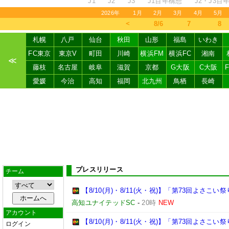
J1
J2
J3
J1百年構想
J2・J3百
2026年
1月
2月
3月
4月
5月
＜
8/6
7
8
札幌
八戸
仙台
秋田
山形
福島
いわき
FC東京
東京V
町田
川崎
横浜FM
横浜FC
湘南
≪
藤枝
名古屋
岐阜
滋賀
京都
G大阪
C大阪
愛媛
今治
高知
福岡
北九州
鳥栖
長崎
プレスリリース
チーム
【8/10(月)・8/11(火・祝)】「第73回よさ
高知ユナイテッドSC
-
20時
NEW
アカウント
【8/10(月)・8/11(火・祝)】「第73回よさこ
ログイン