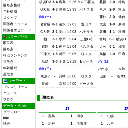
横浜FM
3-4
鹿島
19:26
MUFG国立
札幌
2-0
徳島
勝ち点推移
G大阪
4-3
浦和
19:33
パナスタ
八戸
2-0
富山
年齢構成
8/8 (土)
藤枝
2-0
仙台
スタッフ
関係者ニュース
名古屋
0-1
清水
19:03
豊田ス
大宮
1-0
新潟
関係者エピソード
C大阪
2-1
岡山
19:03
ハナサカ
磐田
1-1
秋田
Jリーグ記録
柏
2-1
水戸
19:04
三協F柏
宮崎
0-1
横浜FC
順位表
福岡
0-1
神戸
19:04
ベススタ
大分
0-1
湘南
勝ち点
FC東京
1-5
町田
19:05
味スタ
鳥栖
2-0
甲府
得点ランキング
広島
3-0
千葉
19:19
Eピース
8/9 (日)
得失点
年齢構成
8/9 (日)
いわき
-
今治
星取表
東京V
-
川崎
18:00
味スタ
山形
-
栃木C
キーワード
長崎
-
京都
19:00
ピースタ
プレスリリース
ニュース
順位表
ブログ
データ・その他
J1
J
ダウンロード
1
鹿島
1
清水
1
札幌
toto
1
水戸
1
名古屋
1
八戸
試合