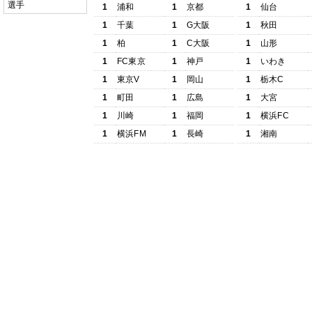
選手
1
浦和
1
京都
1
仙台
1
千葉
1
G大阪
1
秋田
1
柏
1
C大阪
1
山形
1
FC東京
1
神戸
1
いわき
1
東京V
1
岡山
1
栃木C
1
町田
1
広島
1
大宮
1
川崎
1
福岡
1
横浜FC
1
横浜FM
1
長崎
1
湘南