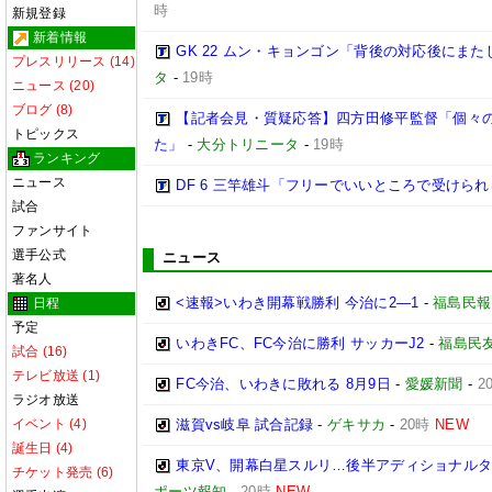
時
新規登録
新着情報
GK 22 ムン・キョンゴン「背後の対応後にま
プレスリリース (14)
タ
-
19時
ニュース (20)
ブログ (8)
【記者会見・質疑応答】四方田修平監督「個々
トピックス
た」
-
大分トリニータ
-
19時
ランキング
ニュース
DF 6 三竿雄斗「フリーでいいところで受けら
試合
ファンサイト
選手公式
ニュース
著名人
<速報>いわき開幕戦勝利 今治に2―1
-
福島民報
日程
予定
いわきFC、FC今治に勝利 サッカーJ2
-
福島民
試合 (16)
テレビ放送 (1)
FC今治、いわきに敗れる 8月9日
-
愛媛新聞
-
2
ラジオ放送
イベント (4)
滋賀vs岐阜 試合記録
-
ゲキサカ
-
20時
NEW
誕生日 (4)
東京V、開幕白星スルリ…後半アディショナルタ
チケット発売 (6)
ポーツ報知
-
20時
NEW