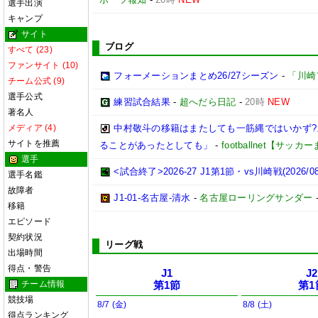
選手出演
キャンプ
サイト
ブログ
すべて (23)
ファンサイト (10)
フォーメーションまとめ26/27シーズン
-
「川崎
チーム公式 (9)
選手公式
練習試合結果
-
超へだら日記
-
20時
NEW
著名人
メディア (4)
中村敬斗の移籍はまたしても一筋縄ではいかず
サイトを推薦
ることがあったとしても」
-
footballnet【サッ
選手
<試合終了>2026-27 J1第1節・vs川崎戦(2026/08/
選手名鑑
故障者
J1-01-名古屋-清水
-
名古屋ローリングサンダー
移籍
エピソード
契約状況
リーグ戦
出場時間
得点・警告
J1
J2
チーム情報
第1節
第1
競技場
8/7 (金)
8/8 (土)
得点ランキング