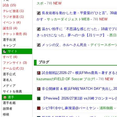
スポ
-
7時
NEW
試合 (15)
テレビ放送 (1)
長友佑都を動かした妻・平愛梨の“ひと言”。3
ラジオ放送 (1)
かす
-
サッカーダイジェストWEB
-
7時
NEW
イベント (4)
誕生日 (4)
温かい拍手に「不思議な感じだった」18歳でプ
チケット発売 (6)
きっかけになった」夢への一歩【J1リーグ】
-
西日
選手出演
メッシの父、ホルヘさん死去
-
デイリースポー
キャンプ
サイト
すべて (4)
ブログ
ファンサイト (3)
チーム公式 (1)
試合観戦記2026-27～横浜FMvs鹿島～暑す
選手公式
kazumaxのFIELD OF Soccer ブログ!
-
7時
NEW
著名人
メディア
非公開練習 & 横浜FM戦“MATCH DAY”先出し,2026
サイトを推薦
選手
【Preview】2026/27第1節 vs川崎フロンターレ(
選手名鑑
シビ!辛!冷やし麻辣湯@バーミヤン
-
浦和御殿
-
故障者
移籍