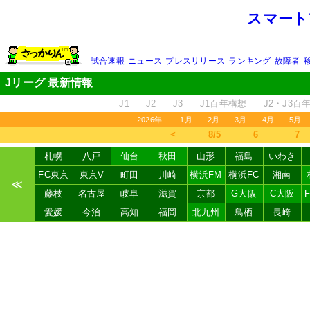
スマート
試合速報
ニュース
プレスリリース
ランキング
故障者
Jリーグ 最新情報
J1
J2
J3
J1百年構想
J2・J3百
2026年
1月
2月
3月
4月
5月
＜
8/5
6
7
札幌
八戸
仙台
秋田
山形
福島
いわき
FC東京
東京V
町田
川崎
横浜FM
横浜FC
湘南
≪
藤枝
名古屋
岐阜
滋賀
京都
G大阪
C大阪
愛媛
今治
高知
福岡
北九州
鳥栖
長崎