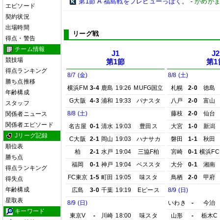
第1節 A 福島戦をプレビューっぽく。
-
がめが
エピソード
契約状況
出場時間
リーグ戦
得点・警告
チーム情報
J1
J2
競技場
第1節
第1
得点ランキング
8/7 (金)
8/8 (土)
勝ち点推移
横浜FM
3-4
鹿島
19:26
MUFG国立
札幌
2-0
徳島
年齢構成
G大阪
4-3
浦和
19:33
パナスタ
八戸
2-0
富山
スタッフ
8/8 (土)
藤枝
2-0
仙台
関係者ニュース
関係者エピソード
名古屋
0-1
清水
19:03
豊田ス
大宮
1-0
新潟
Jリーグ記録
C大阪
2-1
岡山
19:03
ハナサカ
磐田
1-1
秋田
順位表
柏
2-1
水戸
19:04
三協F柏
宮崎
0-1
横浜FC
勝ち点
福岡
0-1
神戸
19:04
ベススタ
大分
0-1
湘南
得点ランキング
FC東京
1-5
町田
19:05
味スタ
鳥栖
2-0
甲府
得失点
年齢構成
広島
3-0
千葉
19:19
Eピース
8/9 (日)
星取表
8/9 (日)
いわき
-
今治
キーワード
東京V
-
川崎
18:00
味スタ
山形
-
栃木C