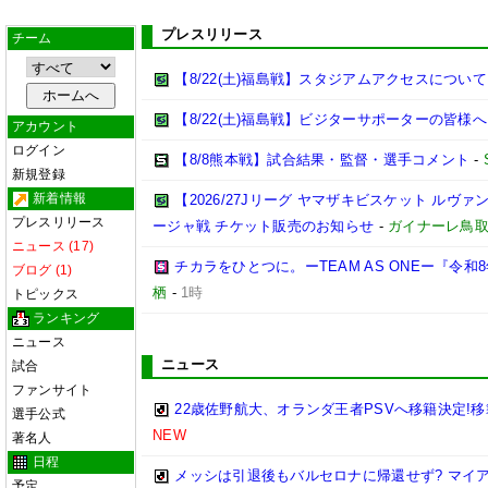
プレスリリース
チーム
【8/22(土)福島戦】スタジアムアクセスについて
【8/22(土)福島戦】ビジターサポーターの皆様へ
アカウント
ログイン
【8/8熊本戦】試合結果・監督・選手コメント
-
新規登録
新着情報
【2026/27Jリーグ ヤマザキビスケット ルヴァン
プレスリリース
ージャ戦 チケット販売のお知らせ
-
ガイナーレ鳥
ニュース (17)
チカラをひとつに。ーTEAM AS ONEー『令
ブログ (1)
栖
-
1時
トピックス
ランキング
ニュース
ニュース
試合
ファンサイト
22歳佐野航大、オランダ王者PSVへ移籍決定!移
選手公式
NEW
著名人
日程
メッシは引退後もバルセロナに帰還せず? マイ
予定