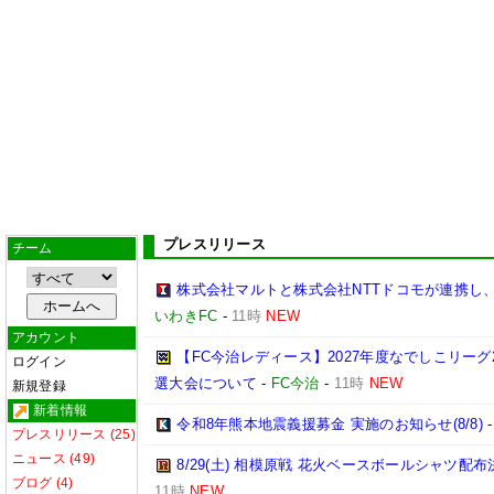
プレスリリース
チーム
株式会社マルトと株式会社NTTドコモが連携し
いわきFC
-
11時
NEW
アカウント
【FC今治レディース】2027年度なでしこリー
ログイン
選大会について
-
FC今治
-
11時
NEW
新規登録
新着情報
令和8年熊本地震義援募金 実施のお知らせ(8/8)
プレスリリース (25)
ニュース (49)
8/29(土) 相模原戦 花火ベースボールシャツ配布決
ブログ (4)
11時
NEW