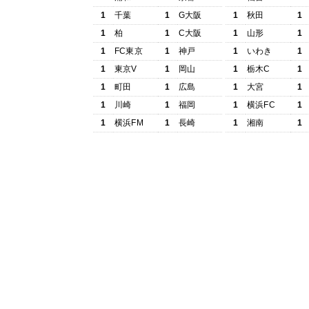
1
千葉
1
G大阪
1
秋田
1
1
柏
1
C大阪
1
山形
1
1
FC東京
1
神戸
1
いわき
1
1
東京V
1
岡山
1
栃木C
1
1
町田
1
広島
1
大宮
1
1
川崎
1
福岡
1
横浜FC
1
1
横浜FM
1
長崎
1
湘南
1