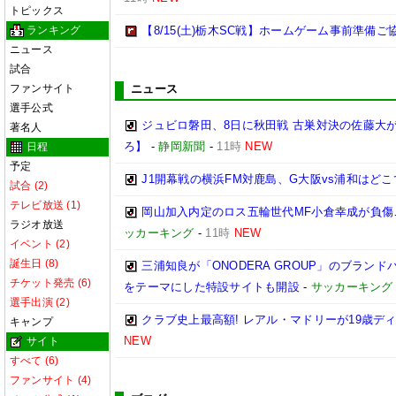
トピックス
ランキング
【8/15(土)栃木SC戦】ホームゲーム事前準備
ニュース
試合
ファンサイト
ニュース
選手公式
ジュビロ磐田、8日に秋田戦 古巣対決の佐藤大
著名人
ろ】
-
静岡新聞
-
11時
NEW
日程
予定
J1開幕戦の横浜FM対鹿島、G大阪vs浦和はどこ
試合 (2)
テレビ放送 (1)
岡山加入内定のロス五輪世代MF小倉幸成が負傷
ラジオ放送
ッカーキング
-
11時
NEW
イベント (2)
誕生日 (8)
三浦知良が「ONODERA GROUP」のブラン
チケット発売 (6)
をテーマにした特設サイトも開設
-
サッカーキング
選手出演 (2)
クラブ史上最高額! レアル・マドリーが19歳デ
キャンプ
NEW
サイト
すべて (6)
ファンサイト (4)