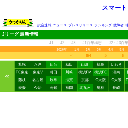
スマート
試合速報
ニュース
プレスリリース
ランキング
故障者
Jリーグ 最新情報
J1
J2
J3
J1百年構想
J2・J3百
2026年
1月
2月
3月
4月
5月
＜
8/4
5
6
札幌
八戸
仙台
秋田
山形
福島
いわき
FC東京
東京V
町田
川崎
横浜FM
横浜FC
湘南
≪
藤枝
名古屋
岐阜
滋賀
京都
G大阪
C大阪
愛媛
今治
高知
福岡
北九州
鳥栖
長崎