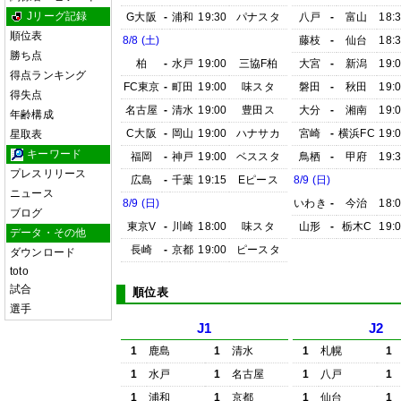
Jリーグ記録
G大阪
-
浦和
19:30
パナスタ
八戸
-
富山
18:
順位表
8/8 (土)
藤枝
-
仙台
18:
勝ち点
柏
-
水戸
19:00
三協F柏
大宮
-
新潟
19:
得点ランキング
FC東京
-
町田
19:00
味スタ
磐田
-
秋田
19:
得失点
名古屋
-
清水
19:00
豊田ス
大分
-
湘南
19:
年齢構成
C大阪
-
岡山
19:00
ハナサカ
宮崎
-
横浜FC
19:
星取表
キーワード
福岡
-
神戸
19:00
ベススタ
鳥栖
-
甲府
19:
プレスリリース
広島
-
千葉
19:15
Eピース
8/9 (日)
ニュース
8/9 (日)
いわき
-
今治
18:
ブログ
東京V
-
川崎
18:00
味スタ
山形
-
栃木C
19:
データ・その他
長崎
-
京都
19:00
ピースタ
ダウンロード
toto
試合
順位表
選手
J1
J2
1
鹿島
1
清水
1
札幌
1
1
水戸
1
名古屋
1
八戸
1
1
浦和
1
京都
1
仙台
1