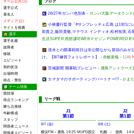
ブログ
チーム公式 (1)
選手公式
26/27年ガンバ色別表
-
ガンバ大阪データランド(GAM
著名人
メディア (1)
小林慶行監督「#サンフレッチェ広島 は1対1
サイトを推薦
前貴之,飯田貴敬,マテウス インディオ,松村拓実,石尾陸
選手
生活SUPER 西部謙司WEBマガジン POWERED BY 
選手名鑑
故障者
清水との開幕戦前日は非公開ながら冒頭のみが
移籍
け。【8/7練習フォトレポート】
-
赤鯱新報
-
11時
エピソード
契約状況
茨城新聞 開幕戦プレビュー
-
鹿島アントラーズ
出場時間
カマタマのサポーティングパートナー!?
-
かまた
得点・警告
チーム情報
競技場
リーグ戦
得点ランキング
勝ち点推移
J1
J2
年齢構成
第1節
第1節
スタッフ
8/7 (金)
8/8 (土)
関係者ニュース
横浜FM
-
鹿島
19:25
MUFG国立
札幌
-
徳島
14:
関係者エピソード