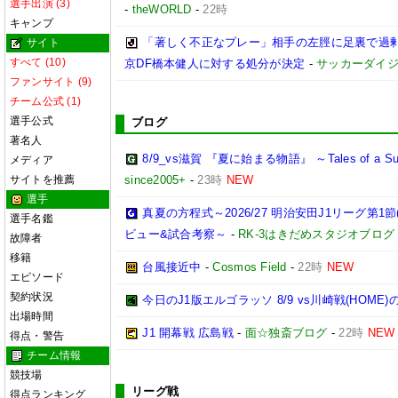
選手出演 (3)
-
theWORLD
-
22時
キャンプ
「著しく不正なプレー」相手の左脛に足裏で過剰
サイト
すべて (10)
京DF橋本健人に対する処分が決定
-
サッカーダイジ
ファンサイト (9)
チーム公式 (1)
選手公式
ブログ
著名人
8/9_vs滋賀 『夏に始まる物語』 ～Tales of a Sum
メディア
サイトを推薦
since2005+
-
23時
NEW
選手
真夏の方程式～2026/27 明治安田J1リーグ第1節
選手名鑑
ビュー&試合考察～
-
RK-3はきだめスタジオブログ
故障者
移籍
台風接近中
-
Cosmos Field
-
22時
NEW
エピソード
契約状況
今日のJ1版エルゴラッソ 8/9 vs川崎戦(HOM
出場時間
J1 開幕戦 広島戦
-
面☆独斎ブログ
-
22時
NEW
得点・警告
チーム情報
競技場
リーグ戦
得点ランキング