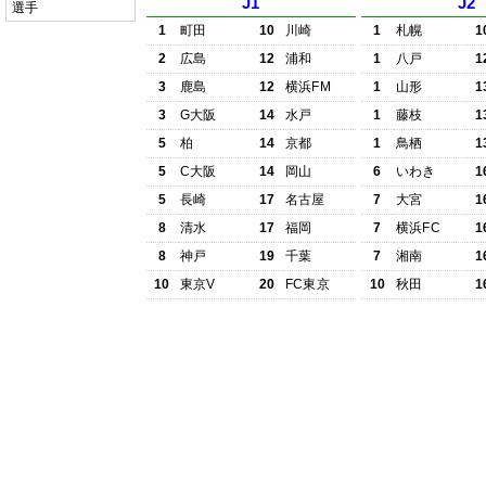
J1
J2
選手
1
町田
10
川崎
1
札幌
1
2
広島
12
浦和
1
八戸
1
3
鹿島
12
横浜FM
1
山形
1
3
G大阪
14
水戸
1
藤枝
1
5
柏
14
京都
1
鳥栖
1
5
C大阪
14
岡山
6
いわき
1
5
長崎
17
名古屋
7
大宮
1
8
清水
17
福岡
7
横浜FC
1
8
神戸
19
千葉
7
湘南
1
10
東京V
20
FC東京
10
秋田
1