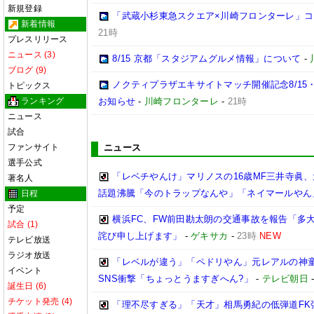
新規登録
「武蔵小杉東急スクエア×川崎フロンターレ」
新着情報
21時
プレスリリース
ニュース (3)
8/15 京都「スタジアムグルメ情報」について
-
ブログ (9)
ノクティプラザエキサイトマッチ開催記念8/15
トピックス
ランキング
お知らせ
-
川崎フロンターレ
-
21時
ニュース
試合
ファンサイト
ニュース
選手公式
「レベチやんけ」マリノスの16歳MF三井寺眞、
著名人
話題沸騰「今のトラップなんや」「ネイマールやん
日程
予定
横浜FC、FW前田勘太朗の交通事故を報告「多
試合 (1)
詫び申し上げます」
-
ゲキサカ
-
23時
NEW
テレビ放送
ラジオ放送
「レベルが違う」「ペドリやん」元レアルの神童
イベント
SNS衝撃「ちょっとうますぎへん?」
-
テレビ朝日
誕生日 (6)
チケット発売 (4)
「理不尽すぎる」「天才」相馬勇紀の低弾道FK弾