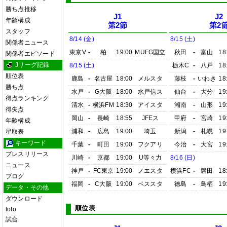
勝ち点推移
J1
J2
年齢構成
第2節
第2
スタッフ
8/14 (金)
8/15 (土)
関係者ニュース
東京V
-
柏
19:00
MUFG国立
秋田
-
富山
18
関係者エピソード
Jリーグ記録
8/15 (土)
栃木C
-
八戸
18
順位表
鹿島
-
名古屋
18:00
メルスタ
藤枝
-
いわき
18
勝ち点
水戸
-
G大阪
18:00
水戸信ス
仙台
-
大分
19
得点ランキング
清水
-
横浜FM
18:30
アイスタ
湘南
-
山形
19
得失点
岡山
-
長崎
18:55
JFEス
甲府
-
宮崎
19
年齢構成
浦和
-
広島
19:00
埼玉
新潟
-
札幌
19
星取表
キーワード
千葉
-
町田
19:00
フクアリ
今治
-
大宮
19
プレスリリース
川崎
-
京都
19:00
U等々力
8/16 (日)
ニュース
神戸
-
FC東京
19:00
ノエスタ
横浜FC
-
磐田
18
ブログ
福岡
-
C大阪
19:00
ベススタ
徳島
-
鳥栖
19
データ・その他
ダウンロード
順位表
toto
試合