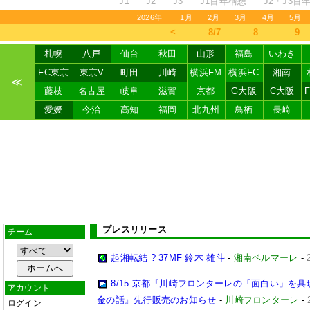
J1
J2
J3
J1百年構想
J2・J3百
2026年
1月
2月
3月
4月
5月
＜
8/7
8
9
札幌
八戸
仙台
秋田
山形
福島
いわき
FC東京
東京V
町田
川崎
横浜FM
横浜FC
湘南
≪
藤枝
名古屋
岐阜
滋賀
京都
G大阪
C大阪
愛媛
今治
高知
福岡
北九州
鳥栖
長崎
プレスリリース
チーム
起湘転結 ? 37MF 鈴木 雄斗
-
湘南ベルマーレ
-
8/15 京都『川崎フロンターレの「面白い」を
アカウント
金の話』先行販売のお知らせ
-
川崎フロンターレ
-
ログイン