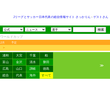
Jリーグとサッカー日本代表の総合情報サイト さっかりん
-
ゲストさん
FAワールドカップ
12月
予定
＞
浦和
大宮
千葉
柏
富山
金沢
清水
磐田
≫
広島
山口
讃岐
徳島
総合
代表
海外
すべて