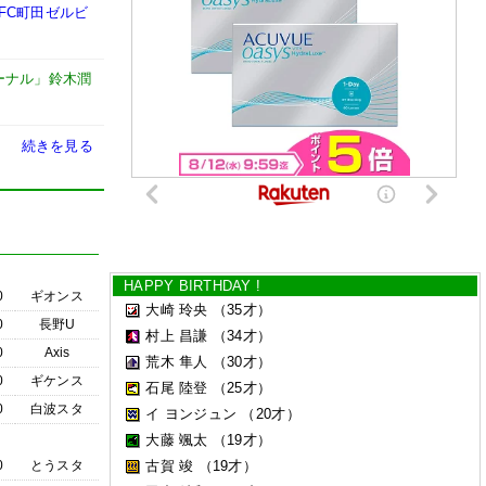
FC町田ゼルビ
ーナル」鈴木潤
続きを見る
HAPPY BIRTHDAY !
0
ギオンス
大崎 玲央
（35才）
0
長野U
村上 昌謙
（34才）
0
Axis
荒木 隼人
（30才）
0
ギケンス
石尾 陸登
（25才）
0
白波スタ
イ ヨンジュン
（20才）
大藤 颯太
（19才）
0
とうスタ
古賀 竣
（19才）