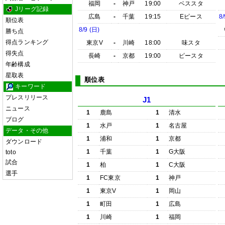
福岡
-
神戸
19:00
ベススタ
Jリーグ記録
広島
-
千葉
19:15
Eピース
8/
順位表
8/9 (日)
勝ち点
得点ランキング
東京V
-
川崎
18:00
味スタ
得失点
長崎
-
京都
19:00
ピースタ
年齢構成
星取表
順位表
キーワード
プレスリリース
J1
ニュース
1
鹿島
1
清水
ブログ
1
水戸
1
名古屋
データ・その他
1
浦和
1
京都
ダウンロード
1
千葉
1
G大阪
toto
試合
1
柏
1
C大阪
選手
1
FC東京
1
神戸
1
東京V
1
岡山
1
町田
1
広島
1
川崎
1
福岡