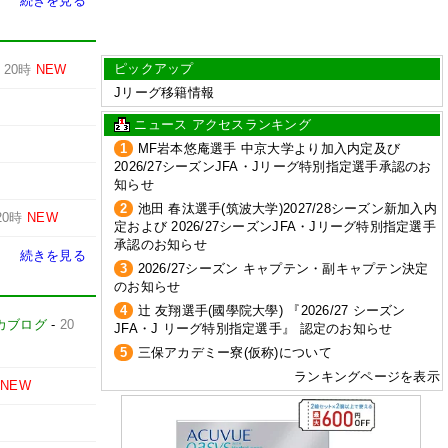
続きを見る
ピックアップ
-
20時
NEW
Jリーグ移籍情報
ニュース アクセスランキング
1
MF岩本悠庵選手 中京大学より加入内定及び
2026/27シーズンJFA・Jリーグ特別指定選手承認のお
知らせ
2
池田 春汰選手(筑波大学)2027/28シーズン新加入内
20時
NEW
定および 2026/27シーズンJFA・Jリーグ特別指定選手
承認のお知らせ
続きを見る
3
2026/27シーズン キャプテン・副キャプテン決定
のお知らせ
4
辻 友翔選手(國學院大學) 『2026/27 シーズン
カブログ
-
20
JFA・J リーグ特別指定選手』 認定のお知らせ
5
三保アカデミー寮(仮称)について
ランキングページを表示
NEW