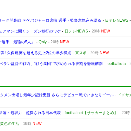
リーグ開幕戦 テゲバジャーロ宮崎 選手・監督意気込み語る
-
日テレNEWS
チェアマンに聞くシーズン移行のワケ
-
日テレNEWS
-
20時
NEW
ー選手「最強の5人」
-
Qoly
-
20時
NEW
制弾! 久保建英を超える史上2位の年少得点
-
東スポ
-
20時
NEW
ベラン監督の戦術、“戦う集団”で求められる役割を徹底解剖
-
footballista
-
スタメン出場し最年少記録更新 さらにデビュー戦でいきなりゴール
-
ドメサ
お洒落・包容力…超愛される日本代表
-
footballnet【サッカーまとめ】
-
20時
-
黄色の生活
-
19時
NEW