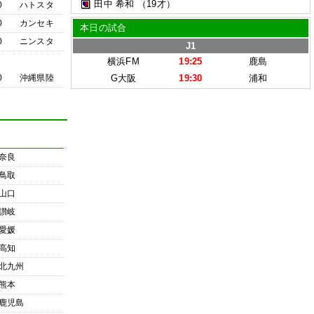
田中 希和
（19才）
0
ハトスタ
0
カンセキ
本日の試合
0
ニンスタ
J1
横浜FM
19:25
鹿島
0
沖縄県陸
G大阪
19:30
浦和
奈良
鳥取
山口
讃岐
愛媛
高知
北九州
熊本
鹿児島