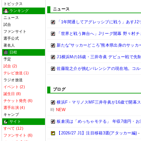
トピックス
ニュース
ランキング
ニュース
「1年間通してアグレッシブに戦う」あすJ2
試合
ファンサイト
「世界と戦う舞台へ」Jリーグ開幕 野々村
選手公式
新たな“サッカーどころ”熊本県出身のサッカ
著名人
日程
J1横浜Mの16歳・三井寺眞 デビュー戦で先
予定
試合 (2)
佐藤龍之介が挑むバレンシアの現在地。コル
テレビ放送 (1)
ラジオ放送
イベント (2)
ブログ
誕生日 (8)
チケット発売 (6)
横浜F・マリノスMF三井寺眞が16歳で開幕
選手出演 (4)
時
NEW
キャンプ
板倉滉は「めっちゃモテる」 年収7億円・
サイト
すべて (12)
【2026/27 J1】注目移籍3選(アタッカー編)
ファンサイト (6)