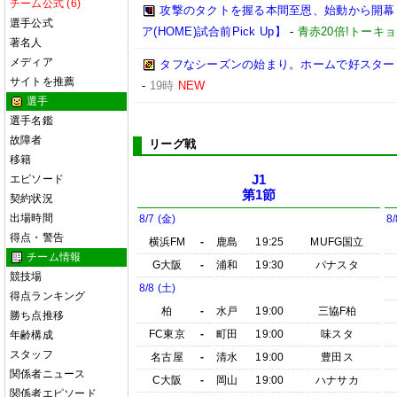
チーム公式 (6)
攻撃のタクトを握る本間至恩、始動から開幕まで
選手公式
ア(HOME)試合前Pick Up】
-
青赤20倍!トーキ
著名人
メディア
タフなシーズンの始まり。ホームで好スタートを
サイトを推薦
-
19時
NEW
選手
選手名鑑
故障者
リーグ戦
移籍
エピソード
J1
第1節
契約状況
出場時間
8/7 (金)
8/
得点・警告
横浜FM
-
鹿島
19:25
MUFG国立
チーム情報
G大阪
-
浦和
19:30
パナスタ
競技場
8/8 (土)
得点ランキング
柏
-
水戸
19:00
三協F柏
勝ち点推移
FC東京
-
町田
19:00
味スタ
年齢構成
スタッフ
名古屋
-
清水
19:00
豊田ス
関係者ニュース
C大阪
-
岡山
19:00
ハナサカ
関係者エピソード