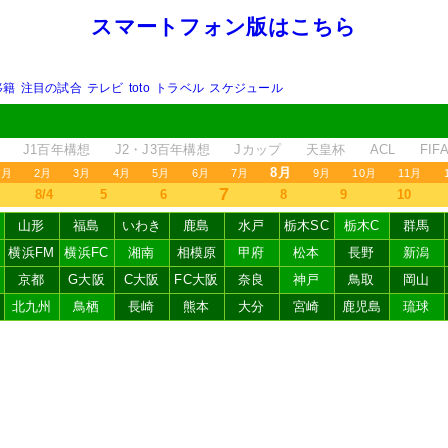
スマートフォン版はこちら
移籍
注目の試合
テレビ
toto
トラベル
スケジュール
J1百年構想
J2・J3百年構想
Jカップ
天皇杯
ACL
FI
8月
1月
2月
3月
4月
5月
6月
7月
9月
10月
11月
7
8/4
5
6
8
9
10
山形
福島
いわき
鹿島
水戸
栃木SC
栃木C
群馬
横浜FM
横浜FC
湘南
相模原
甲府
松本
長野
新潟
京都
G大阪
C大阪
FC大阪
奈良
神戸
鳥取
岡山
北九州
鳥栖
長崎
熊本
大分
宮崎
鹿児島
琉球