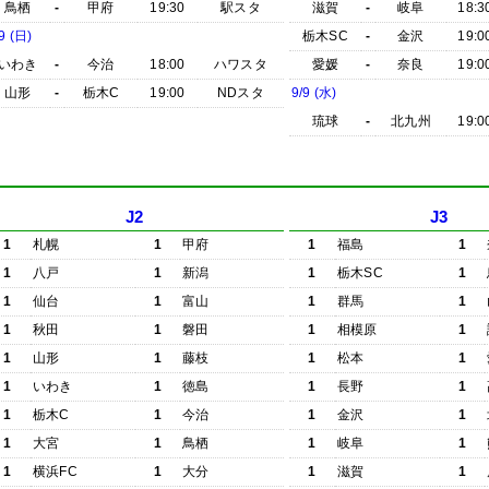
鳥栖
-
甲府
19:30
駅スタ
滋賀
-
岐阜
18:3
9 (日)
栃木SC
-
金沢
19:0
いわき
-
今治
18:00
ハワスタ
愛媛
-
奈良
19:0
山形
-
栃木C
19:00
NDスタ
9/9 (水)
琉球
-
北九州
19:0
J2
J3
1
札幌
1
甲府
1
福島
1
1
八戸
1
新潟
1
栃木SC
1
1
仙台
1
富山
1
群馬
1
1
秋田
1
磐田
1
相模原
1
1
山形
1
藤枝
1
松本
1
1
いわき
1
徳島
1
長野
1
1
栃木C
1
今治
1
金沢
1
1
大宮
1
鳥栖
1
岐阜
1
1
横浜FC
1
大分
1
滋賀
1