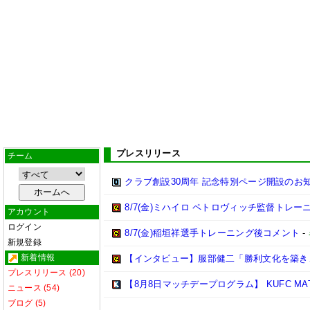
プレスリリース
チーム
クラブ創設30周年 記念特別ページ開設のお
8/7(金)ミハイロ ペトロヴィッチ監督トレ
アカウント
ログイン
8/7(金)稲垣祥選手トレーニング後コメント
-
新規登録
新着情報
【インタビュー】服部健二「勝利文化を築き
プレスリリース (20)
【8月8日マッチデープログラム】 KUFC MATCHDA
ニュース (54)
ブログ (5)