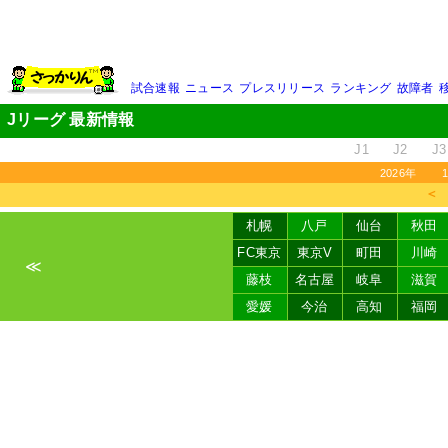
試合速報
ニュース
プレスリリース
ランキング
故障者
Jリーグ 最新情報
J1
J2
J3
2026年
＜
札幌
八戸
仙台
秋田
FC東京
東京V
町田
川崎
≪
藤枝
名古屋
岐阜
滋賀
愛媛
今治
高知
福岡