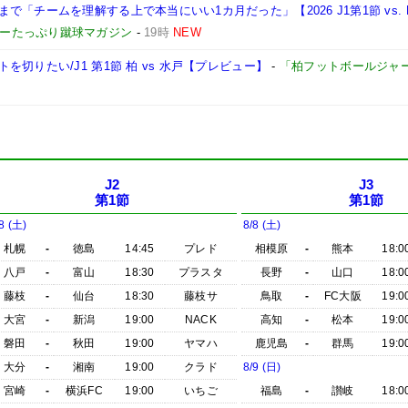
「チームを理解する上で本当にいい1カ月だった」【2026 J1第1節 vs. 
ョーたっぷり蹴球マガジン
-
19時
NEW
切りたい/J1 第1節 柏 vs 水戸【プレビュー】
-
「柏フットボールジャ
J2
J3
第1節
第1節
8 (土)
8/8 (土)
札幌
-
徳島
14:45
プレド
相模原
-
熊本
18:0
八戸
-
富山
18:30
プラスタ
長野
-
山口
18:0
藤枝
-
仙台
18:30
藤枝サ
鳥取
-
FC大阪
19:0
大宮
-
新潟
19:00
NACK
高知
-
松本
19:0
磐田
-
秋田
19:00
ヤマハ
鹿児島
-
群馬
19:0
大分
-
湘南
19:00
クラド
8/9 (日)
宮崎
-
横浜FC
19:00
いちご
福島
-
讃岐
18:0