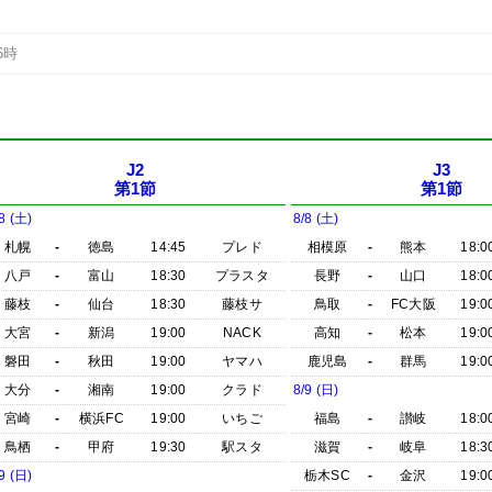
6時
J2
J3
第1節
第1節
8 (土)
8/8 (土)
札幌
-
徳島
14:45
プレド
相模原
-
熊本
18:0
八戸
-
富山
18:30
プラスタ
長野
-
山口
18:0
藤枝
-
仙台
18:30
藤枝サ
鳥取
-
FC大阪
19:0
大宮
-
新潟
19:00
NACK
高知
-
松本
19:0
磐田
-
秋田
19:00
ヤマハ
鹿児島
-
群馬
19:0
大分
-
湘南
19:00
クラド
8/9 (日)
宮崎
-
横浜FC
19:00
いちご
福島
-
讃岐
18:0
鳥栖
-
甲府
19:30
駅スタ
滋賀
-
岐阜
18:3
9 (日)
栃木SC
-
金沢
19:0