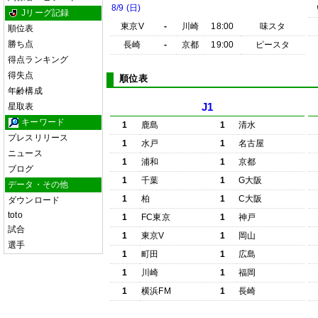
8/9 (日)
Jリーグ記録
東京V
-
川崎
18:00
味スタ
順位表
勝ち点
長崎
-
京都
19:00
ピースタ
得点ランキング
得失点
順位表
年齢構成
星取表
J1
キーワード
1
鹿島
1
清水
プレスリリース
1
水戸
1
名古屋
ニュース
1
浦和
1
京都
ブログ
1
千葉
1
G大阪
データ・その他
1
柏
1
C大阪
ダウンロード
toto
1
FC東京
1
神戸
試合
1
東京V
1
岡山
選手
1
町田
1
広島
1
川崎
1
福岡
1
横浜FM
1
長崎