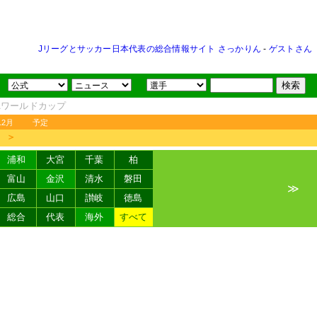
Jリーグとサッカー日本代表の総合情報サイト さっかりん
-
ゲストさん
FAワールドカップ
12月
予定
＞
浦和
大宮
千葉
柏
富山
金沢
清水
磐田
≫
広島
山口
讃岐
徳島
総合
代表
海外
すべて