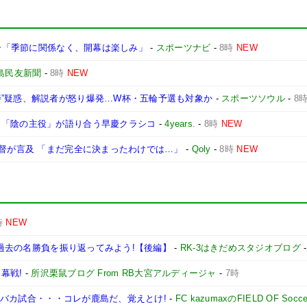
ュー「季節に関係なく、開幕は楽しみ」
-
スポーツナビ
-
8時
NEW
島民友新聞
-
8時
NEW
待”疑惑、解説者が怒り爆発…W杯・五輪予選も対象か
-
スポーツソウル
-
8
 「陰の主役」が語り合う早慶クラシコ
-
4years.
-
8時
NEW
監督が言及 「まだ完全に決まったわけでは…」
-
Qoly
-
8時
NEW
時
NEW
ドの過去の名勝負を振り返ってみよう!【後編】
-
RK-3はきだめスタジオブログ
幕戦!
-
所沢栗鼠ブログ From RB大宮アルディージャ
-
7時
極のバカ試合・・・コレが鹿島だ、覚えとけ!
-
FC kazumaxのFIELD OF Socc