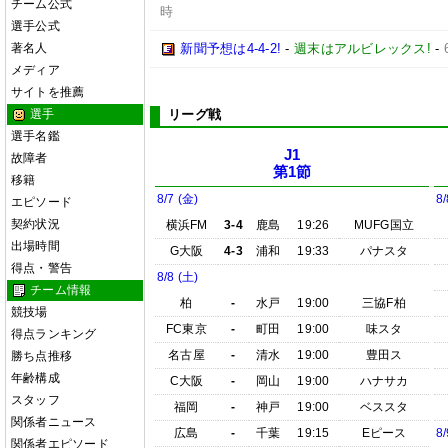
チーム公式
時
選手公式
著名人
新聞予想は4-4-2!
-
週末はアルビレックス!
-
メディア
サイトを推薦
選手
リーグ戦
選手名鑑
J1
故障者
第1節
移籍
8/7 (金)
8/
エピソード
契約状況
横浜FM
3-4
鹿島
19:26
MUFG国立
出場時間
G大阪
4-3
浦和
19:33
パナスタ
得点・警告
8/8 (土)
チーム情報
柏
-
水戸
19:00
三協F柏
競技場
FC東京
-
町田
19:00
味スタ
得点ランキング
名古屋
-
清水
19:00
豊田ス
勝ち点推移
年齢構成
C大阪
-
岡山
19:00
ハナサカ
スタッフ
福岡
-
神戸
19:00
ベススタ
関係者ニュース
広島
-
千葉
19:15
Eピース
8/
関係者エピソード