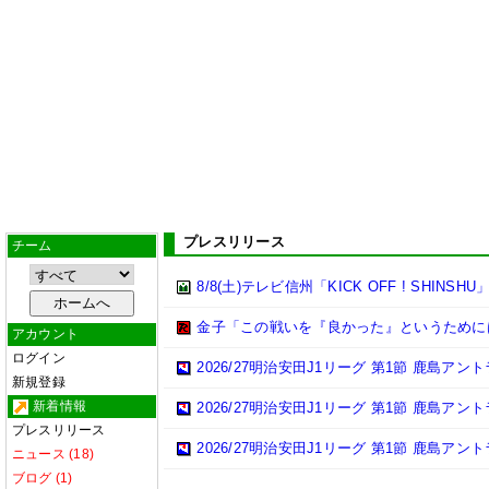
プレスリリース
チーム
8/8(土)テレビ信州「KICK OFF ! SHINSHU
金子「この戦いを『良かった』というために
アカウント
ログイン
2026/27明治安田J1リーグ 第1節 鹿島ア
新規登録
新着情報
2026/27明治安田J1リーグ 第1節 鹿島ア
プレスリリース
2026/27明治安田J1リーグ 第1節 鹿島ア
ニュース (18)
ブログ (1)