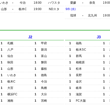
いわき
-
今治
18:00
ハワスタ
愛媛
-
奈良
19:0
山形
-
栃木C
19:00
NDスタ
9/9 (水)
琉球
-
北九州
19:0
J2
J3
1
札幌
1
甲府
1
福島
1
1
八戸
1
新潟
1
栃木SC
1
1
仙台
1
富山
1
群馬
1
1
秋田
1
磐田
1
相模原
1
1
山形
1
藤枝
1
松本
1
1
いわき
1
徳島
1
長野
1
1
栃木C
1
今治
1
金沢
1
1
大宮
1
鳥栖
1
岐阜
1
1
横浜FC
1
大分
1
滋賀
1
1
湘南
1
宮崎
1
FC大阪
1