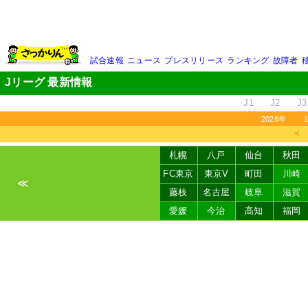
試合速報
ニュース
プレスリリース
ランキング
故障者
Jリーグ 最新情報
J1
J2
J3
2026年
＜
札幌
八戸
仙台
秋田
FC東京
東京V
町田
川崎
≪
藤枝
名古屋
岐阜
滋賀
愛媛
今治
高知
福岡