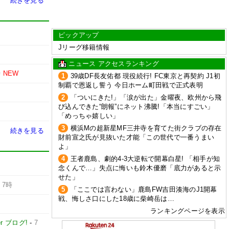
続きを見る
ピックアップ
Jリーグ移籍情報
ニュース アクセスランキング
時
NEW
1
39歳DF長友佑都 現役続行! FC東京と再契約 J1初
制覇で恩返し誓う 今日ホーム町田戦で正式表明
2
「ついにきた!」「涙が出た」金曜夜、欧州から飛
び込んできた“朗報”にネット沸騰!「本当にすごい」
「めっちゃ嬉しい」
3
横浜Mの超新星MF三井寺を育てた街クラブの存在
続きを見る
財前宣之氏が見抜いた才能「この世代で一番うまい
よ」
4
王者鹿島、劇的4-3大逆転で開幕白星! 「相手が知
念くんで…」失点に悔いも鈴木優磨「底力があると示
せた」
-
7時
5
「ここでは言わない」鹿島FW吉田湊海のJ1開幕
戦、悔しさ口にした18歳に柴崎岳は…
ランキングページを表示
er ブログ!
-
7