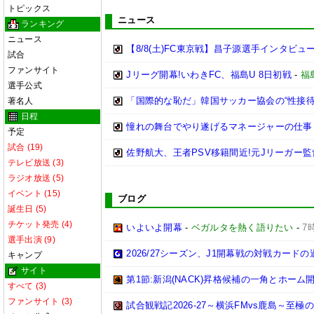
トピックス
ニュース
ランキング
ニュース
【8/8(土)FC東京戦】昌子源選手インタビ
試合
ファンサイト
Jリーグ開幕!いわきFC、福島U 8日初戦
-
福
選手公式
「国際的な恥だ」韓国サッカー協会の“性接
著名人
日程
憧れの舞台でやり遂げるマネージャーの仕事
予定
試合 (19)
佐野航大、王者PSV移籍間近!元Jリーガー
テレビ放送 (3)
ラジオ放送 (5)
イベント (15)
ブログ
誕生日 (5)
チケット発売 (4)
いよいよ開幕
-
ベガルタを熱く語りたい
-
7
選手出演 (9)
2026/27シーズン、J1開幕戦の対戦カー
キャンプ
サイト
第1節:新潟(NACK)昇格候補の一角とホーム開
すべて (3)
ファンサイト (3)
試合観戦記2026-27～横浜FMvs鹿島～至