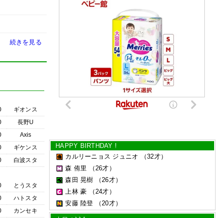
続きを見る
0
ギオンス
0
長野U
0
Axis
HAPPY BIRTHDAY !
0
ギケンス
カルリーニョス ジュニオ
（32才）
0
白波スタ
森 侑里
（26才）
森田 晃樹
（26才）
0
とうスタ
上林 豪
（24才）
0
ハトスタ
安藤 陸登
（20才）
0
カンセキ