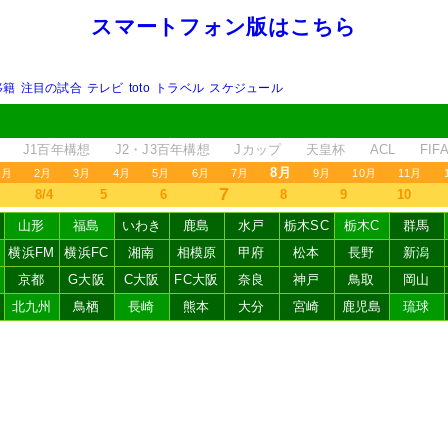
スマートフォン版はこちら
移籍
注目の試合
テレビ
toto
トラベル
スケジュール
J1百年構想
J2・J3百年構想
Jカップ
天皇杯
ACL
FI
8月
1月
2月
3月
4月
5月
6月
7月
9月
10月
11月
7
8/4
5
6
8
9
10
山形
福島
いわき
鹿島
水戸
栃木SC
栃木C
群馬
横浜FM
横浜FC
湘南
相模原
甲府
松本
長野
新潟
京都
G大阪
C大阪
FC大阪
奈良
神戸
鳥取
岡山
北九州
鳥栖
長崎
熊本
大分
宮崎
鹿児島
琉球