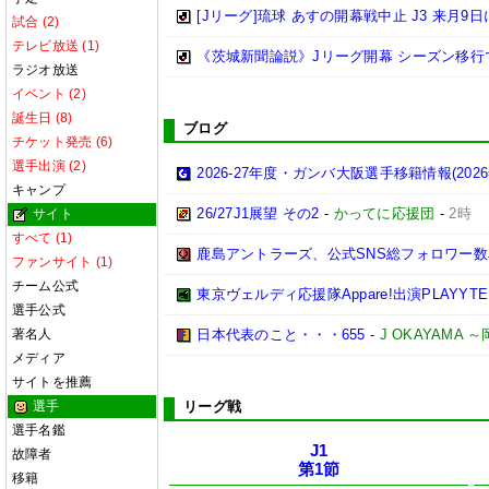
[Jリーグ]琉球 あすの開幕戦中止 J3 来月9
試合 (2)
テレビ放送 (1)
《茨城新聞論説》Jリーグ開幕 シーズン移行
ラジオ放送
イベント (2)
誕生日 (8)
ブログ
チケット発売 (6)
選手出演 (2)
2026-27年度・ガンバ大阪選手移籍情報(202
キャンプ
26/27J1展望 その2
-
かってに応援団
-
2時
サイト
すべて (1)
鹿島アントラーズ、公式SNS総フォロワー数
ファンサイト (1)
チーム公式
東京ヴェルディ応援隊Appare!出演PLAYYTE P
選手公式
著名人
日本代表のこと・・・655
-
J OKAYAMA
メディア
サイトを推薦
選手
リーグ戦
選手名鑑
J1
故障者
第1節
移籍