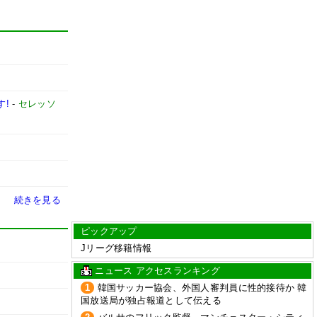
す!
-
セレッソ
続きを見る
ピックアップ
Jリーグ移籍情報
ニュース アクセスランキング
1
韓国サッカー協会、外国人審判員に性的接待か 韓
国放送局が独占報道として伝える