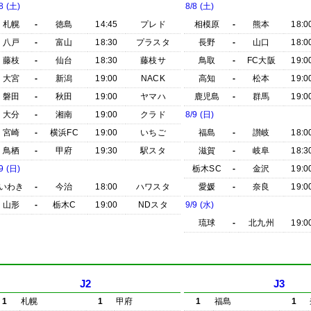
8 (土)
8/8 (土)
札幌
-
徳島
14:45
プレド
相模原
-
熊本
18:0
八戸
-
富山
18:30
プラスタ
長野
-
山口
18:0
藤枝
-
仙台
18:30
藤枝サ
鳥取
-
FC大阪
19:0
大宮
-
新潟
19:00
NACK
高知
-
松本
19:0
磐田
-
秋田
19:00
ヤマハ
鹿児島
-
群馬
19:0
大分
-
湘南
19:00
クラド
8/9 (日)
宮崎
-
横浜FC
19:00
いちご
福島
-
讃岐
18:0
鳥栖
-
甲府
19:30
駅スタ
滋賀
-
岐阜
18:3
9 (日)
栃木SC
-
金沢
19:0
いわき
-
今治
18:00
ハワスタ
愛媛
-
奈良
19:0
山形
-
栃木C
19:00
NDスタ
9/9 (水)
琉球
-
北九州
19:0
J2
J3
1
札幌
1
甲府
1
福島
1