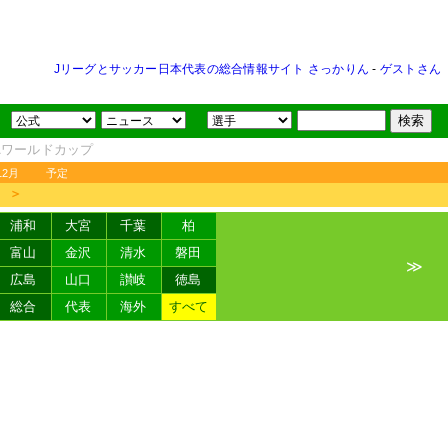
Jリーグとサッカー日本代表の総合情報サイト さっかりん
-
ゲストさん
FAワールドカップ
12月
予定
＞
浦和
大宮
千葉
柏
富山
金沢
清水
磐田
≫
広島
山口
讃岐
徳島
総合
代表
海外
すべて