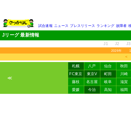
試合速報
ニュース
プレスリリース
ランキング
故障者
Jリーグ 最新情報
J1
J2
J3
2026年
＜
札幌
八戸
仙台
秋田
FC東京
東京V
町田
川崎
≪
藤枝
名古屋
岐阜
滋賀
愛媛
今治
高知
福岡