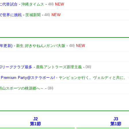
日に代替試合
-
沖縄タイムス
-
4時
NEW
で世界に挑戦
-
茨城新聞
-
4時
NEW
6年更新)
-
新生:好きやねん♪ガンバ大阪
-
4時
NEW
Jリーグクラブ最多
-
鹿島アントラーズ原理主義
-
0時
remium Party@ステラボール!
-
ヤンピョンが行く。ヴェルディと共に。
 ～岡山スポーツの桃源郷へ～
-
0時
J2
J3
第1節
第1節