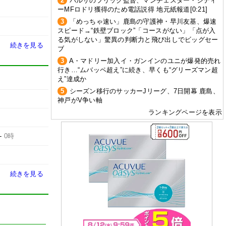
2
バルサのフリック監督、マンチェスター・シティ
ーMFロドリ獲得のため電話説得 地元紙報道[0:21]
3
「めっちゃ速い」鹿島の守護神・早川友基、爆速
スピード→“鉄壁ブロック”「コースがない」「点が入
る気がしない」驚異の判断力と飛び出しでビッグセー
続きを見る
ブ
3
A・マドリー加入イ・ガンインのユニが爆発的売れ
行き…“ムバッペ超え”に続き、早くも“グリーズマン超
え”達成か
5
シーズン移行のサッカーJリーグ、7日開幕 鹿島、
神戸がV争い軸
ランキングページを表示
-
0時
続きを見る