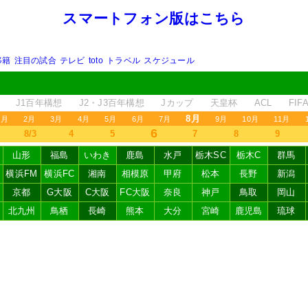
スマートフォン版はこちら
移籍
注目の試合
テレビ
toto
トラベル
スケジュール
J1百年構想
J2・J3百年構想
Jカップ
天皇杯
ACL
FI
8月
1月
2月
3月
4月
5月
6月
7月
9月
10月
11月
6
8/3
4
5
7
8
9
山形
福島
いわき
鹿島
水戸
栃木SC
栃木C
群馬
横浜FM
横浜FC
湘南
相模原
甲府
松本
長野
新潟
京都
G大阪
C大阪
FC大阪
奈良
神戸
鳥取
岡山
北九州
鳥栖
長崎
熊本
大分
宮崎
鹿児島
琉球