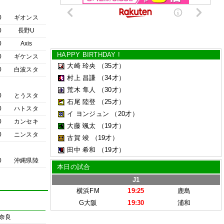
0
ギオンス
0
長野U
0
Axis
HAPPY BIRTHDAY !
0
ギケンス
大崎 玲央
（35才）
0
白波スタ
村上 昌謙
（34才）
荒木 隼人
（30才）
0
とうスタ
石尾 陸登
（25才）
0
ハトスタ
イ ヨンジュン
（20才）
0
カンセキ
大藤 颯太
（19才）
0
ニンスタ
古賀 竣
（19才）
田中 希和
（19才）
0
沖縄県陸
本日の試合
J1
横浜FM
19:25
鹿島
G大阪
19:30
浦和
奈良