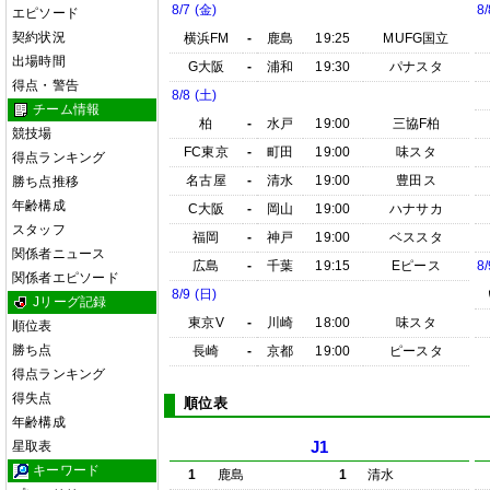
8/7 (金)
8/
エピソード
契約状況
横浜FM
-
鹿島
19:25
MUFG国立
出場時間
G大阪
-
浦和
19:30
パナスタ
得点・警告
8/8 (土)
チーム情報
柏
-
水戸
19:00
三協F柏
競技場
FC東京
-
町田
19:00
味スタ
得点ランキング
名古屋
-
清水
19:00
豊田ス
勝ち点推移
年齢構成
C大阪
-
岡山
19:00
ハナサカ
スタッフ
福岡
-
神戸
19:00
ベススタ
関係者ニュース
広島
-
千葉
19:15
Eピース
8/
関係者エピソード
8/9 (日)
Jリーグ記録
東京V
-
川崎
18:00
味スタ
順位表
勝ち点
長崎
-
京都
19:00
ピースタ
得点ランキング
得失点
順位表
年齢構成
星取表
J1
キーワード
1
鹿島
1
清水