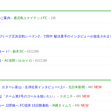
施のご案内
-
鹿児島ユナイテッドFC
-
1時
西Jリーグ王決定戦シーズン2」で田中 駿汰選手のインタビューが放送されま
タート!
-
栃木SC
-
6日22時
報
-
AC長野パルセイロ
-
6日21時
」 カターレ富山・左伴社長インタビュー<上>
-
北日本新聞
-
4時
NEW
月は「チーム第1号のゴールを狙いたい」
-
スポニチ
-
4時
NEW
ッカー J2昇格へ FC琉球 15日開幕戦
-
沖縄タイムス
-
4時
NEW