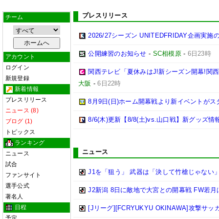
プレスリリース
チーム
2026/27シーズン UNITEDFRIDAY企画実
公開練習のお知らせ
-
SC相模原
-
6日23時
アカウント
ログイン
関西テレビ「夏休みはJ!新シーズン開幕!関
新規登録
大阪
-
6日22時
新着情報
プレスリリース
8月9日(日)ホーム開幕戦より新イベントがス
ニュース (8)
8/6(木)更新【8/8(土)vs.山口戦】新グッズ情
ブログ (1)
トピックス
ランキング
ニュース
ニュース
試合
J1を「狙う」 武器は「決して竹槍じゃない
ファンサイト
選手公式
J2新潟 8日に敵地で大宮との開幕戦 FW若
著名人
日程
[Jリーグ][FCRYUKYU OKINAWA]攻撃サ
予定