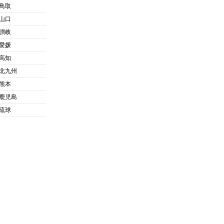
鳥取
山口
讃岐
愛媛
高知
北九州
熊本
鹿児島
琉球