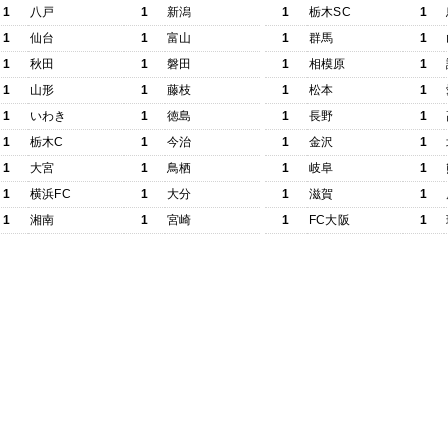
1
八戸
1
新潟
1
栃木SC
1
1
仙台
1
富山
1
群馬
1
1
秋田
1
磐田
1
相模原
1
1
山形
1
藤枝
1
松本
1
1
いわき
1
徳島
1
長野
1
1
栃木C
1
今治
1
金沢
1
1
大宮
1
鳥栖
1
岐阜
1
1
横浜FC
1
大分
1
滋賀
1
1
湘南
1
宮崎
1
FC大阪
1