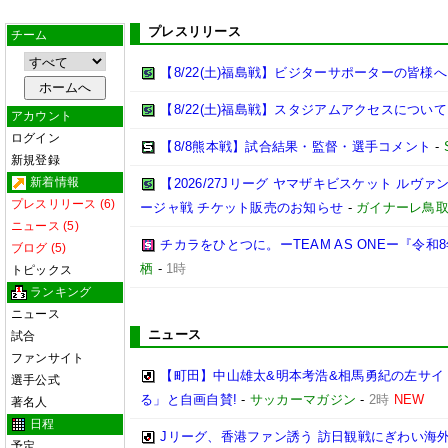
プレスリリース
チーム
【8/22(土)福島戦】ビジターサポーターの皆様へ
【8/22(土)福島戦】スタジアムアクセスについて
アカウント
ログイン
【8/8熊本戦】試合結果・監督・選手コメント
-
新規登録
新着情報
【2026/27Jリーグ ヤマザキビスケット ルヴァン
プレスリリース (6)
ージャ戦 チケット販売のお知らせ
-
ガイナーレ鳥
ニュース (5)
チカラをひとつに。ーTEAM AS ONEー『令
ブログ (5)
栖
-
1時
トピックス
ランキング
ニュース
ニュース
試合
ファンサイト
【町田】中山雄太&明本考浩&相馬勇紀の左サイ
選手公式
る」と自画自賛!
-
サッカーマガジン
-
2時
NEW
著名人
日程
Jリーグ、香港ファン誘う 訪日観戦にぎわい海
予定