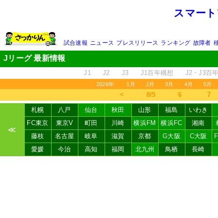
スマート
試合速報
ニュース
プレスリリース
ランキング
故障者
Jリーグ 最新情報
J1
J2
J3
J1百年構想
J2・J3百
2026年
1月
2月
3月
4月
5月
＜
8/5
6
7
札幌
八戸
仙台
秋田
山形
福島
いわき
FC東京
東京V
町田
川崎
横浜FM
横浜FC
湘南
≪
藤枝
名古屋
岐阜
滋賀
京都
G大阪
C大阪
愛媛
今治
高知
福岡
北九州
鳥栖
長崎