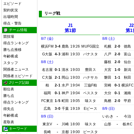
エピソード
契約状況
リーグ戦
出場時間
得点・警告
J1
J2
チーム情報
第1節
第1
競技場
8/7 (金)
8/8 (土)
得点ランキング
横浜FM
3-4
鹿島
19:26
MUFG国立
札幌
2-0
徳島
勝ち点推移
G大阪
4-3
浦和
19:33
パナスタ
八戸
2-0
富山
年齢構成
8/8 (土)
藤枝
2-0
仙台
スタッフ
関係者ニュース
名古屋
0-1
清水
19:03
豊田ス
大宮
1-0
新潟
関係者エピソード
C大阪
2-1
岡山
19:03
ハナサカ
磐田
1-1
秋田
Jリーグ記録
柏
2-1
水戸
19:04
三協F柏
宮崎
0-1
横浜FC
順位表
福岡
0-1
神戸
19:04
ベススタ
大分
0-1
湘南
勝ち点
FC東京
1-5
町田
19:05
味スタ
鳥栖
2-0
甲府
得点ランキング
広島
3-0
千葉
19:19
Eピース
8/9 (日)
得失点
年齢構成
8/9 (日)
いわき
-
今治
星取表
東京V
-
川崎
18:00
味スタ
山形
-
栃木C
キーワード
長崎
-
京都
19:00
ピースタ