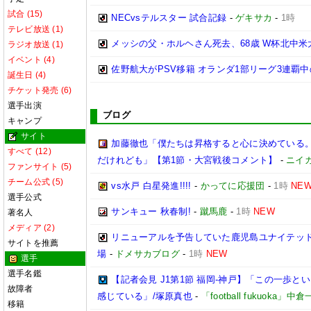
試合 (15)
NECvsテルスター 試合記録
-
ゲキサカ
-
1時
テレビ放送 (1)
メッシの父・ホルヘさん死去、68歳 W杯北中
ラジオ放送 (1)
イベント (4)
佐野航大がPSV移籍 オランダ1部リーグ3連覇
誕生日 (4)
チケット発売 (6)
選手出演
ブログ
キャンプ
サイト
加藤徹也「僕たちは昇格すると心に決めている
すべて (12)
だけれども」【第1節・大宮戦後コメント】
-
ニイ
ファンサイト (5)
チーム公式 (5)
vs水戸 白星発進!!!!
-
かってに応援団
-
1時
NE
選手公式
サンキュー 秋春制!
-
蹴馬鹿
-
1時
NEW
著名人
メディア (2)
リニューアルを予告していた鹿児島ユナイテッド
サイトを推薦
場
-
ドメサカブログ
-
1時
NEW
選手
選手名鑑
【記者会見 J1第1節 福岡-神戸】「この一歩
故障者
感じている」/塚原真也
-
「football fukuoka」中
移籍